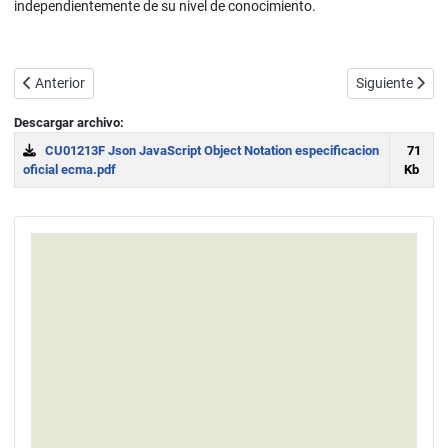
independientemente de su nivel de conocimiento.
Artículo anterior: Diferencia entre POST y GET en Ajax. setRequest
Artículo sigui
Anterior
Siguiente
Descargar archivo:
CU01213F Json JavaScript Object Notation especificacion
71
oficial ecma.pdf
Kb
Download