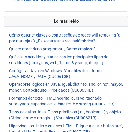
Lo más leído
Cómo obtener claves o contraseñas de redes wifi (cracking "a
por naranjas") ¿Es segura una red inalámbrica?
Quiero aprender a programar: ¿Cómo empiezo?
Qué es un servidor y cuáles son los principales tipos de
servidores (proxy,dns, web,ftp,pop3 y smtp, dhcp...).
Configurar Java en Windows. Variables de entorno
JAVA_HOME y PATH (CU00610B)
Operadores lógicos en Java. Igual, distinto, and, or, not, mayor,
menor. Cortocircuito. Prioridades (CU00634B)
Formatos de texto HTML: negrita, cursiva, tachado,
subrayado, superíndice, subíndice. b y strong (CU00713B)
Tipos de datos Java. Tipos primitivos (int, boolean...) y objeto
(String, array o arreglo...) Variables (CU00621B)
Hipervínculos, links o enlaces HTML. Etiqueta a. Atributos href,
target y title. Tipos de links. img (CU00717B)