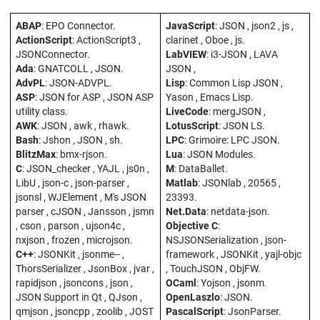
ABAP
: EPO Connector.
JavaScript
: JSON , json2 , js ,
ActionScript
: ActionScript3 ,
clarinet , Oboe , js.
JSONConnector.
LabVIEW
: i3-JSON , LAVA
Ada
: GNATCOLL , JSON.
JSON ,
AdvPL
: JSON-ADVPL.
Lisp
: Common Lisp JSON ,
ASP
: JSON for ASP , JSON ASP
Yason , Emacs Lisp.
utility class.
LiveCode
: mergJSON ,
AWK
: JSON , awk , rhawk.
LotusScript
: JSON LS.
Bash
: Jshon , JSON , sh.
LPC
: Grimoire: LPC JSON.
BlitzMax
: bmx-rjson.
Lua
: JSON Modules.
C
: JSON_checker , YAJL , js0n ,
M
: DataBallet.
LibU , json-c , json-parser ,
Matlab
: JSONlab , 20565 ,
jsonsl , WJElement , M's JSON
23393.
parser , cJSON , Jansson , jsmn
Net.Data
: netdata-json.
, cson , parson , ujson4c ,
Objective C
:
nxjson , frozen , microjson.
NSJSONSerialization , json-
C++
: JSONKit , jsonme-- ,
framework , JSONKit , yajl-objc
ThorsSerializer , JsonBox , jvar ,
, TouchJSON , ObjFW.
rapidjson , jsoncons , json ,
OCaml
: Yojson , jsonm.
JSON Support in Qt , QJson ,
OpenLaszlo
: JSON.
qmjson , jsoncpp , zoolib , JOST
PascalScript
: JsonParser.