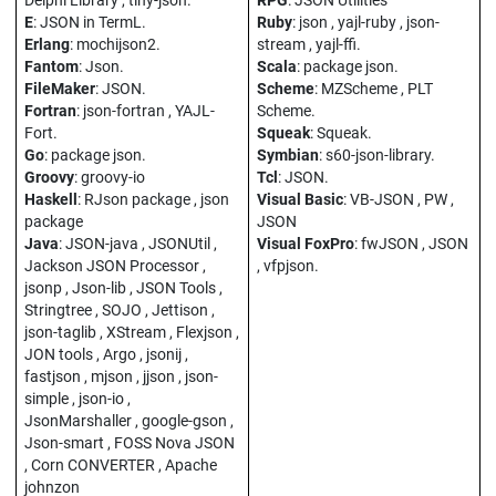
Delphi Library , tiny-json.
RPG
: JSON Utilities
E
: JSON in TermL.
Ruby
: json , yajl-ruby , json-
Erlang
: mochijson2.
stream , yajl-ffi.
Fantom
: Json.
Scala
: package json.
FileMaker
: JSON.
Scheme
: MZScheme , PLT
Fortran
: json-fortran , YAJL-
Scheme.
Fort.
Squeak
: Squeak.
Go
: package json.
Symbian
: s60-json-library.
Groovy
: groovy-io
Tcl
: JSON.
Haskell
: RJson package , json
Visual Basic
: VB-JSON , PW ,
package
JSON
Java
: JSON-java , JSONUtil ,
Visual FoxPro
: fwJSON , JSON
Jackson JSON Processor ,
, vfpjson.
jsonp , Json-lib , JSON Tools ,
Stringtree , SOJO , Jettison ,
json-taglib , XStream , Flexjson ,
JON tools , Argo , jsonij ,
fastjson , mjson , jjson , json-
simple , json-io ,
JsonMarshaller , google-gson ,
Json-smart , FOSS Nova JSON
, Corn CONVERTER , Apache
johnzon