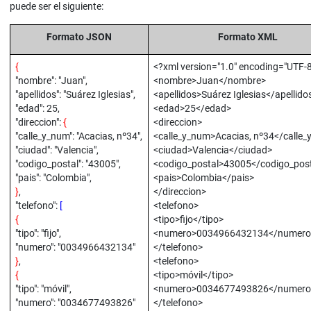
puede ser el siguiente:
Formato JSON
Formato XML
{
<?xml version="1.0" encoding="UTF-8
"nombre": "Juan",
<nombre>Juan</nombre>
"apellidos": "Suárez Iglesias",
<apellidos>Suárez Iglesias</apellido
"edad": 25,
<edad>25</edad>
"direccion":
{
<direccion>
"calle_y_num": "Acacias, nº34",
<calle_y_num>Acacias, nº34</calle
"ciudad": "Valencia",
<ciudad>Valencia</ciudad>
"codigo_postal": "43005",
<codigo_postal>43005</codigo_post
"pais": "Colombia",
<pais>Colombia</pais>
}
,
</direccion>
"telefono":
[
<telefono>
{
<tipo>fijo</tipo>
"tipo": "fijo",
<numero>0034966432134</numero
"numero": "0034966432134"
</telefono>
}
,
<telefono>
{
<tipo>móvil</tipo>
"tipo": "móvil",
<numero>0034677493826</numero
"numero": "0034677493826"
</telefono>