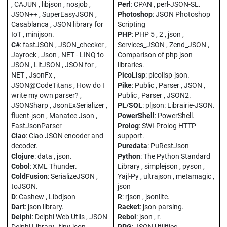
, CAJUN , libjson , nosjob ,
Perl
: CPAN , perl-JSON-SL.
JSON++ , SuperEasyJSON ,
Photoshop
: JSON Photoshop
Casablanca , JSON library for
Scripting
IoT , minijson.
PHP
: PHP 5 , 2 , json ,
C#
: fastJSON , JSON_checker ,
Services_JSON , Zend_JSON ,
Jayrock , Json , NET - LINQ to
Comparison of php json
JSON , LitJSON , JSON for ,
libraries.
NET , JsonFx ,
PicoLisp
: picolisp-json.
JSON@CodeTitans , How do I
Pike
: Public , Parser , JSON ,
write my own parser? ,
Public , Parser , JSON2.
JSONSharp , JsonExSerializer ,
PL/SQL
: pljson: Librairie-JSON.
fluent-json , Manatee Json ,
PowerShell
: PowerShell.
FastJsonParser
Prolog
: SWI-Prolog HTTP
Ciao
: Ciao JSON encoder and
support.
decoder.
Puredata
: PuRestJson
Clojure
: data , json.
Python
: The Python Standard
Cobol
: XML Thunder.
Library , simplejson , pyson ,
ColdFusion
: SerializeJSON ,
Yajl-Py , ultrajson , metamagic ,
toJSON.
json
D
: Cashew , Libdjson
R
: rjson , jsonlite.
Dart
: json library.
Racket
: json-parsing.
Delphi
: Delphi Web Utils , JSON
Rebol
: json , r.