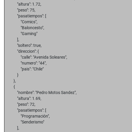
"altura": 1.72,
"peso": 75,
"pasatiempos": [
"Comics",
"Baloncesto",
"Gaming"
],
"soltero": true,
"direccion": {
"calle": "Avenida Soleares",
"numero": "44",
"pais": "Chile"
}
},
{
"nombre": "Pedro Motos Sandez",
"altura": 1.69,
"peso": 72,
"pasatiempos": [
"Programación",
"Senderismo"
],