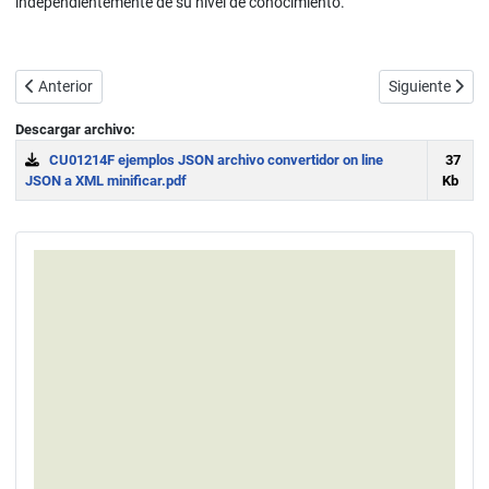
independientemente de su nivel de conocimiento.
Artículo anterior: ¿Qué es y para qué sirve JSON? Especificación ofi
Artículo sigui
Anterior
Siguiente
Descargar archivo:
CU01214F ejemplos JSON archivo convertidor on line
37
JSON a XML minificar.pdf
Kb
Download