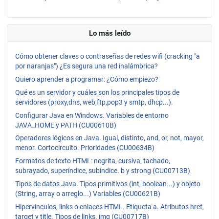
Lo más leído
Cómo obtener claves o contraseñas de redes wifi (cracking "a
por naranjas") ¿Es segura una red inalámbrica?
Quiero aprender a programar: ¿Cómo empiezo?
Qué es un servidor y cuáles son los principales tipos de
servidores (proxy,dns, web,ftp,pop3 y smtp, dhcp...).
Configurar Java en Windows. Variables de entorno
JAVA_HOME y PATH (CU00610B)
Operadores lógicos en Java. Igual, distinto, and, or, not, mayor,
menor. Cortocircuito. Prioridades (CU00634B)
Formatos de texto HTML: negrita, cursiva, tachado,
subrayado, superíndice, subíndice. b y strong (CU00713B)
Tipos de datos Java. Tipos primitivos (int, boolean...) y objeto
(String, array o arreglo...) Variables (CU00621B)
Hipervínculos, links o enlaces HTML. Etiqueta a. Atributos href,
target y title. Tipos de links. img (CU00717B)