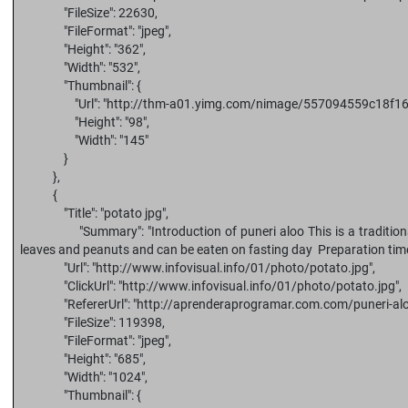
"FileSize": 22630,
"FileFormat": "jpeg",
"Height": "362",
"Width": "532",
"Thumbnail": {
"Url": "http://thm-a01.yimg.com/nimage/557094559c18f16
"Height": "98",
"Width": "145"
}
},
{
"Title": "potato jpg",
"Summary": "Introduction of puneri aloo This is a traditional 
leaves and peanuts and can be eaten on fasting day Preparation tim
"Url": "http://www.infovisual.info/01/photo/potato.jpg",
"ClickUrl": "http://www.infovisual.info/01/photo/potato.jpg",
"RefererUrl": "http://aprenderaprogramar.com.com/puneri-aloo-
"FileSize": 119398,
"FileFormat": "jpeg",
"Height": "685",
"Width": "1024",
"Thumbnail": {