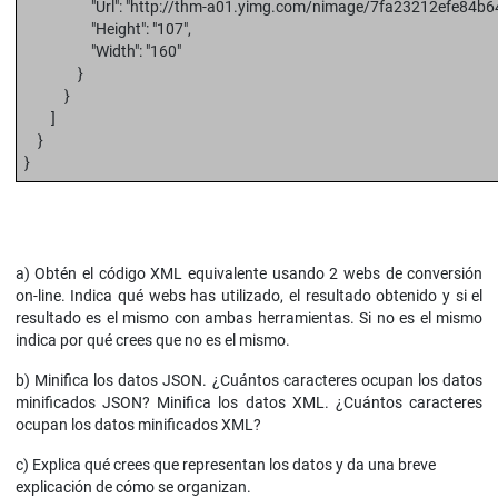
"Url": "http://thm-a01.yimg.com/nimage/7fa23212efe84b64
"Height": "107",
"Width": "160"
}
}
]
}
}
a) Obtén el código XML equivalente usando 2 webs de conversión
on-line. Indica qué webs has utilizado, el resultado obtenido y si el
resultado es el mismo con ambas herramientas. Si no es el mismo
indica por qué crees que no es el mismo.
b) Minifica los datos JSON. ¿Cuántos caracteres ocupan los datos
minificados JSON? Minifica los datos XML. ¿Cuántos caracteres
ocupan los datos minificados XML?
c) Explica qué crees que representan los datos y da una breve
explicación de cómo se organizan.