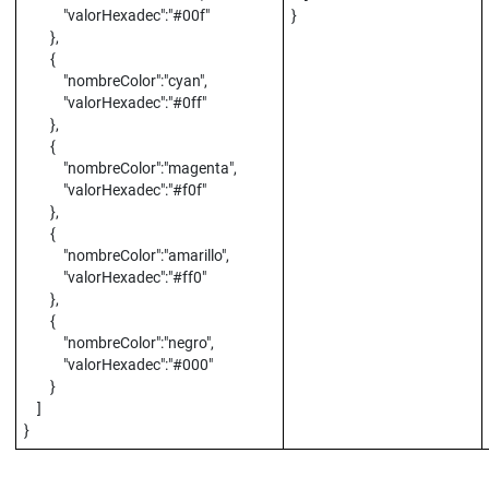
"valorHexadec":"#00f"
}
},
{
"nombreColor":"cyan",
"valorHexadec":"#0ff"
},
{
"nombreColor":"magenta",
"valorHexadec":"#f0f"
},
{
"nombreColor":"amarillo",
"valorHexadec":"#ff0"
},
{
"nombreColor":"negro",
"valorHexadec":"#000"
}
]
}