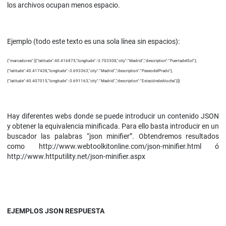
los archivos ocupan menos espacio.
Ejemplo (todo este texto es una sola línea sin espacios):
{"marcadores":[{"latitude":40.416875,"longitude":-3.703308,"city":"Madrid","description":"PuertadelSol"},
{"latitude":40.417438,"longitude":-3.693363,"city":"Madrid","description":"PaseodelPrado"},
{"latitude":40.407015,"longitude":-3.691163,"city":"Madrid","description":"EstacióndeAtocha"}]}
Hay diferentes webs donde se puede introducir un contenido JSON
y obtener la equivalencia minificada. Para ello basta introducir en un
buscador las palabras “json minifier”. Obtendremos resultados
como http://www.webtoolkitonline.com/json-minifier.html ó
http://www.httputility.net/json-minifier.aspx
EJEMPLOS JSON RESPUESTA