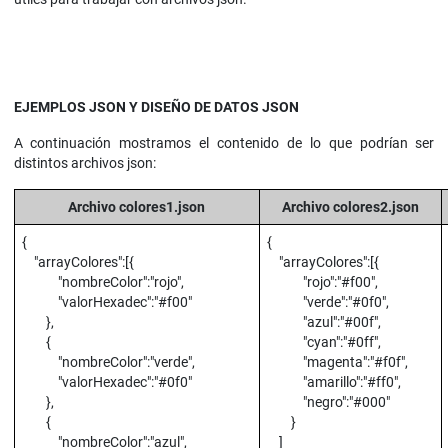
EJEMPLOS JSON Y DISEÑO DE DATOS JSON
A continuación mostramos el contenido de lo que podrían ser
distintos archivos json:
Archivo colores1.json
Archivo colores2.json
{
{
"arrayColores":[{
"arrayColores":[{
"nombreColor":"rojo",
"rojo":"#f00",
"valorHexadec":"#f00"
"verde":"#0f0",
},
"azul":"#00f",
{
"cyan":"#0ff",
"nombreColor":"verde",
"magenta":"#f0f",
"valorHexadec":"#0f0"
"amarillo":"#ff0",
},
"negro":"#000"
{
}
"nombreColor":"azul",
]