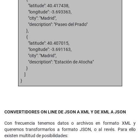
"latitude": 40.417438,
"longitude": -3.693363,
"city": "Madrid",
"description": "Paseo del Prado"
},
{
"latitude": 40.407015,
"longitude": -3.691163,
"city": "Madrid",
"description": "Estación de Atocha"
}
]
}
CONVERTIDORES ON LINE DE JSON A XML Y DE XML A JSON
Con frecuencia tenemos datos o archivos en formato XML y
queremos transformarlos a formato JSON, o al revés. Para ello
existen multitud de posibilidades: