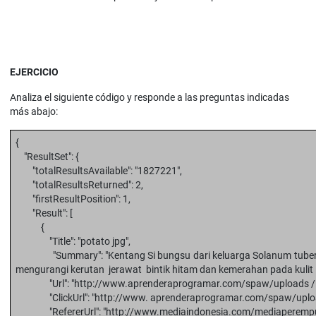
EJERCICIO
Analiza el siguiente código y responde a las preguntas indicadas
más abajo:
{
"ResultSet": {
"totalResultsAvailable": "1827221",
"totalResultsReturned": 2,
"firstResultPosition": 1,
"Result": [
{
"Title": "potato jpg",
"Summary": "Kentang Si bungsu dari keluarga Solanum tuberosum
mengurangi kerutan jerawat bintik hitam dan kemerahan pada kulit
"Url": "http://www.aprenderaprogramar.com/spaw/uploads /im
"ClickUrl": "http://www. aprenderaprogramar.com/spaw/upload
"RefererUrl": "http://www.mediaindonesia.com/mediaperempua