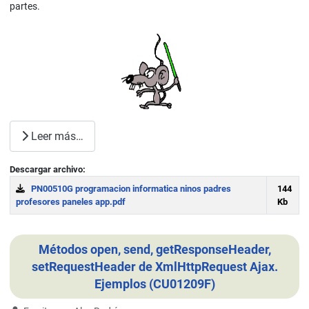
partes.
Leer más…
Descargar archivo:
PN00510G programacion informatica ninos padres
144
profesores paneles app.pdf
Kb
Download
Métodos open, send, getResponseHeader,
setRequestHeader de XmlHttpRequest Ajax.
Ejemplos (CU01209F)