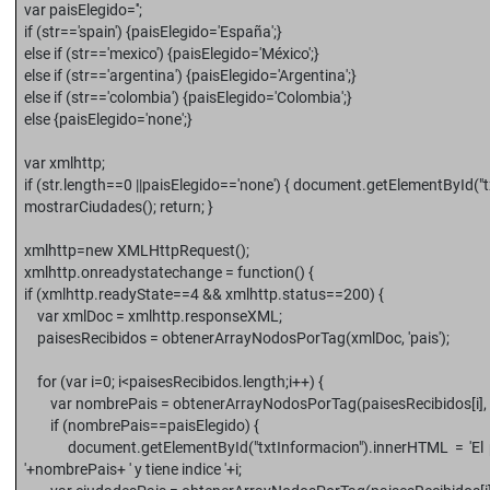
var paisElegido='';
if (str=='spain') {paisElegido='España';}
else if (str=='mexico') {paisElegido='México';}
else if (str=='argentina') {paisElegido='Argentina';}
else if (str=='colombia') {paisElegido='Colombia';}
else {paisElegido='none';}
var xmlhttp;
if (str.length==0 ||paisElegido=='none') { document.getElementById(
mostrarCiudades(); return; }
xmlhttp=new XMLHttpRequest();
xmlhttp.onreadystatechange = function() {
if (xmlhttp.readyState==4 && xmlhttp.status==200) {
var xmlDoc = xmlhttp.responseXML;
paisesRecibidos = obtenerArrayNodosPorTag(xmlDoc, 'pais');
for (var i=0; i<paisesRecibidos.length;i++) {
var nombrePais = obtenerArrayNodosPorTag(paisesRecibidos[i], '
if (nombrePais==paisElegido) {
document.getElementById("txtInformacion").innerHTML = 'El pa
'+nombrePais+ ' y tiene indice '+i;