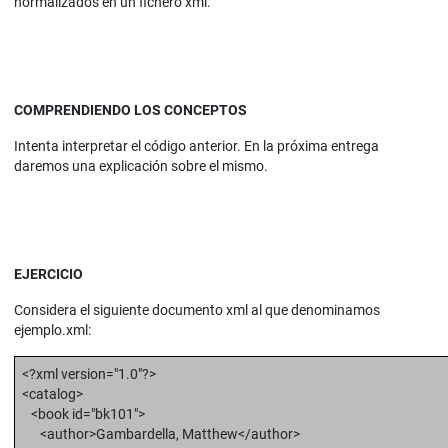
normalizados en un fichero xml.
COMPRENDIENDO LOS CONCEPTOS
Intenta interpretar el código anterior. En la próxima entrega
daremos una explicación sobre el mismo.
EJERCICIO
Considera el siguiente documento xml al que denominamos
ejemplo.xml:
<?xml version="1.0"?>
<catalog>
<book id="bk101">
<author>Gambardella, Matthew</author>