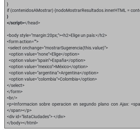
}
if (contenidosAMostrar) {nodoMostrarResultados.innerHTML = cont
}
</script>
</head>
<body style="margin:20px;"><h2>Elige un país:</h2>
<form action="">
<select onchange="mostrarSugerencia(this.value)">
<option value="none">Elige</option>
<option value="spain">España</option>
<option value="mexico">México</option>
<option value="argentina">Argentina</option>
<option value="colombia">Colombia</option>
</select>
</form>
<br/>
<p>Informacion sobre operacion en segundo plano con Ajax: <span 
</span></p>
<div id="listaCiudades"> </div>
</body></html>