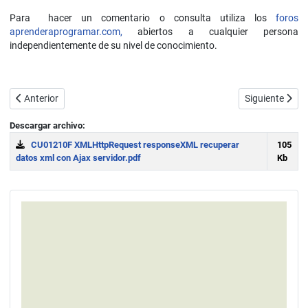
Para hacer un comentario o consulta utiliza los
foros
aprenderaprogramar.com,
abiertos a cualquier persona
independientemente de su nivel de conocimiento.
Artículo anterior: Métodos open, send, getResponseHeader, setReq
Artículo sigui
Anterior
Siguiente
Descargar archivo:
CU01210F XMLHttpRequest responseXML recuperar
105
datos xml con Ajax servidor.pdf
Kb
Download