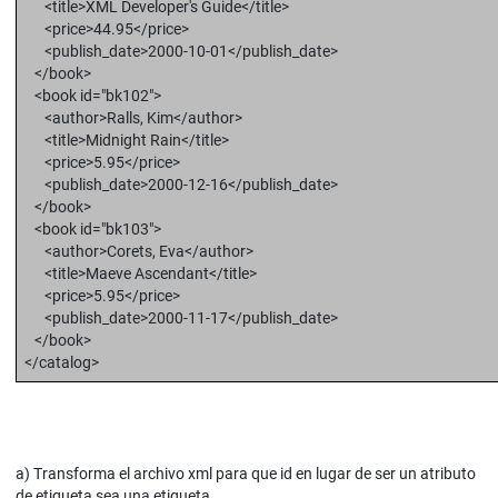
<title>XML Developer's Guide</title>
<price>44.95</price>
<publish_date>2000-10-01</publish_date>
</book>
<book id="bk102">
<author>Ralls, Kim</author>
<title>Midnight Rain</title>
<price>5.95</price>
<publish_date>2000-12-16</publish_date>
</book>
<book id="bk103">
<author>Corets, Eva</author>
<title>Maeve Ascendant</title>
<price>5.95</price>
<publish_date>2000-11-17</publish_date>
</book>
</catalog>
a) Transforma el archivo xml para que id en lugar de ser un atributo
de etiqueta sea una etiqueta