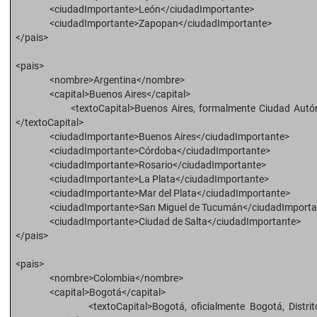
<ciudadImportante>León</ciudadImportante>
<ciudadImportante>Zapopan</ciudadImportante>
</pais>
<pais>
<nombre>Argentina</nombre>
<capital>Buenos Aires</capital>
<textoCapital>Buenos Aires, formalmente Ciudad Autónom
</textoCapital>
<ciudadImportante>Buenos Aires</ciudadImportante>
<ciudadImportante>Córdoba</ciudadImportante>
<ciudadImportante>Rosario</ciudadImportante>
<ciudadImportante>La Plata</ciudadImportante>
<ciudadImportante>Mar del Plata</ciudadImportante>
<ciudadImportante>San Miguel de Tucumán</ciudadImporta
<ciudadImportante>Ciudad de Salta</ciudadImportante>
</pais>
<pais>
<nombre>Colombia</nombre>
<capital>Bogotá</capital>
<textoCapital>Bogotá, oficialmente Bogotá, Distrito Cap