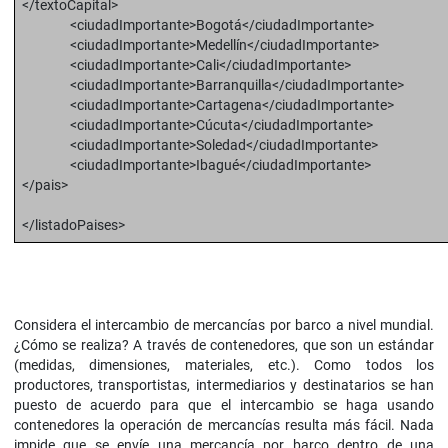
</textoCapital>
<ciudadImportante>Bogotá</ciudadImportante>
<ciudadImportante>Medellín</ciudadImportante>
<ciudadImportante>Cali</ciudadImportante>
<ciudadImportante>Barranquilla</ciudadImportante>
<ciudadImportante>Cartagena</ciudadImportante>
<ciudadImportante>Cúcuta</ciudadImportante>
<ciudadImportante>Soledad</ciudadImportante>
<ciudadImportante>Ibagué</ciudadImportante>
</pais>
</listadoPaises>
Considera el intercambio de mercancías por barco a nivel mundial.
¿Cómo se realiza? A través de contenedores, que son un estándar
(medidas, dimensiones, materiales, etc.). Como todos los
productores, transportistas, intermediarios y destinatarios se han
puesto de acuerdo para que el intercambio se haga usando
contenedores la operación de mercancías resulta más fácil. Nada
impide que se envíe una mercancía por barco dentro de una