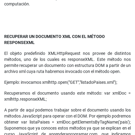
computación.
RECUPERAR UN DOCUMENTO XML CON EL MÉTODO
RESPONSEXML
El objeto predefinido XMLHttpRequest nos provee de distintos
métodos, uno de los cuales es responseXML. Este método nos
permite recuperar un documento con estructura DOM a partir de un
archivo xml cuya ruta habremos invocado con el método open.
Ejemplo: invocamos xmlhttp.open("GET","listadoPaises.xml");
Recuperamos el documento usando este método: var xmlDoc =
xmlhttp.responseXML;
A partir de aquí podemos trabajar sobre el documento usando los
métodos JavaScript para operar con el DOM. Por ejemplo podremos
obtener var listaPaises = xmlDoc.getElementsByTagName('pais');
Suponemos que ya conoces estos métodos ya que se explican en el
curso JavaScript de aprenderaprogramar.com, que indicamos