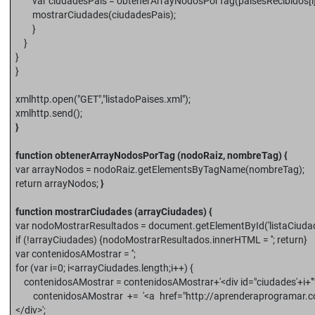
var ciudadesPais = obtenerArrayNodosPorTag(paisesRecibidos[i], 
mostrarCiudades(ciudadesPais);
}
}
}
}
xmlhttp.open("GET","listadoPaises.xml");
xmlhttp.send();
}
function obtenerArrayNodosPorTag (nodoRaiz, nombreTag) {
var arrayNodos = nodoRaiz.getElementsByTagName(nombreTag);
return arrayNodos;
}
function mostrarCiudades (arrayCiudades) {
var nodoMostrarResultados = document.getElementById('listaCiudad
if (!arrayCiudades) {nodoMostrarResultados.innerHTML = ''; return}
var contenidosAMostrar = '';
for (var i=0; i<arrayCiudades.length;i++) {
contenidosAMostrar = contenidosAMostrar+'<div id="ciudades'+i+'">
contenidosAMostrar += '<a href="http://aprenderaprogramar.com
</div>';