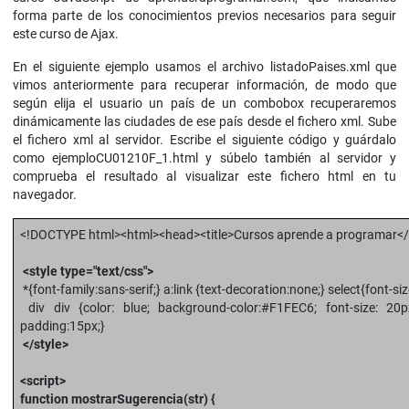
forma parte de los conocimientos previos necesarios para seguir
este curso de Ajax.
En el siguiente ejemplo usamos el archivo listadoPaises.xml que
vimos anteriormente para recuperar información, de modo que
según elija el usuario un país de un combobox recuperaremos
dinámicamente las ciudades de ese país desde el fichero xml. Sube
el fichero xml al servidor. Escribe el siguiente código y guárdalo
como ejemploCU01210F_1.html y súbelo también al servidor y
comprueba el resultado al visualizar este fichero html en tu
navegador.
<!DOCTYPE html><html><head><title>Cursos aprende a programar</ti
<style type="text/css">
*{font-family:sans-serif;} a:link {text-decoration:none;} select{font-si
div div {color: blue; background-color:#F1FEC6; font-size: 20px;
padding:15px;}
</style>
<script>
function mostrarSugerencia(str) {