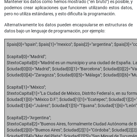
Mantener los datos como hemos mostrado (“en bruto”) es posible, y
podemos crear aplicaciones que funcionen utilizando estos datos,
pero no utiliza estándares, y esto dificulta la programación.
Alternativamente los datos pueden encapsularse en estructuras de
datos bajo un lenguaje de programación, por ejemplo:
$pais[0]="spain"; $pais[1]="mexico"; $pais[2]="argentina"; $pais[3]="c
$capital[0]="Madrid";
$textoCapital[0]="Madrid es un municipio y una ciudad de España. La 
$ciudad[0][0]="Madrid"; $ciudad[0][1]="Barcelona"; $ciudad[0][2]="Vale
$ciudad[0][4]="Zaragoza"; $ciudad[0][5]="Málaga"; $ciudad[0][6]="Mu
$capital[1]="México";
$textoCapital[1]="La Ciudad de México, Distrito Federal o, en su forma 
$ciudad[1][0]="México D.F."; $ciudad[1][1]="Ecatepec"; $ciudad[1][2]=
$ciudad[1][4]="Juárez"; $ciudad[1][5]="Tijuana"; $ciudad[1][6]="León"
$capital[2]="Argentina";
$textoCapital[2]="Buenos Aires, formalmente Ciudad Autónoma de B
$ciudad[2][0]="Buenos Aires"; $ciudad[2][1]="Córdoba"; $ciudad[2][2]=
$ciudad[2][4]="Mar del Plata"; $ciudad[2][5]="San Miguel de Tucumán"