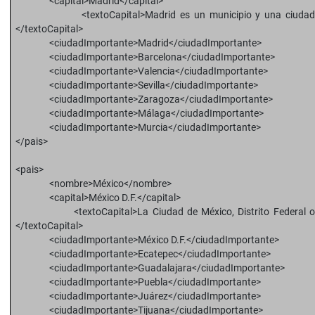
<capital>Madrid</capital>
<textoCapital>Madrid es un municipio y una ciudad de E
</textoCapital>
<ciudadImportante>Madrid</ciudadImportante>
<ciudadImportante>Barcelona</ciudadImportante>
<ciudadImportante>Valencia</ciudadImportante>
<ciudadImportante>Sevilla</ciudadImportante>
<ciudadImportante>Zaragoza</ciudadImportante>
<ciudadImportante>Málaga</ciudadImportante>
<ciudadImportante>Murcia</ciudadImportant
</pais>
<pais>
<nombre>México</nombre>
<capital>México D.F.</capital>
<textoCapital>La Ciudad de México, Distrito Federal o, en 
</textoCapital>
<ciudadImportante>México D.F.</ciudadImportante>
<ciudadImportante>Ecatepec</ciudadImportante>
<ciudadImportante>Guadalajara</ciudadImportante>
<ciudadImportante>Puebla</ciudadImportante>
<ciudadImportante>Juárez</ciudadImportante>
<ciudadImportante>Tijuana</ciudadImportante>