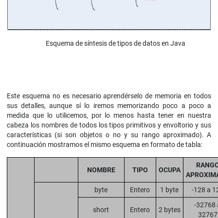
Esquema de síntesis de tipos de datos en Java
Este esquema no es necesario aprendérselo de memoria en todos
sus detalles, aunque sí lo iremos memorizando poco a poco a
medida que lo utilicemos, por lo menos hasta tener en nuestra
cabeza los nombres de todos los tipos primitivos y envoltorio y sus
características (si son objetos o no y su rango aproximado). A
continuación mostramos el mismo esquema en formato de tabla:
RANG
NOMBRE
TIPO
OCUPA
APROXIM
byte
Entero
1 byte
-128 a 1
-32768 
short
Entero
2 bytes
32767