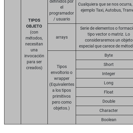
definidos por
Cualquiera que se nos ocurra,
el
ejemplo Taxi, Autobus, Tranv
programador
/ usuario
TIPOS
OBJETO
Serie de elementos o formac
(con
tipo vector o matriz. Lo
arrays
métodos,
consideraremos un objeto
necesitan
especial que carece de métod
una
Byte
invocación
para ser
Short
Tipos
creados)
envoltorio o
Integer
wrapper
Long
(Equivalentes
a los tipos
Float
primitivos
Double
pero como
objetos.)
Character
Boolean