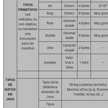
TIPOS
9
int
Entero
4 bytes
2*10
PRIMITIVOS
long
Entero
8 bytes
Muy gra
(sin
métodos; no
Decimal
float
4 bytes
Muy gra
son objetos;
simple
no necesitan
Decimal
una
double
8 bytes
Muy gra
doble
invocación
para ser
Carácter
char
2 bytes
---
creados)
simple
Valor
boolean
true o
1 byte
---
false
TIPOS
Tipos de la
DE
String (cadenas de texto)
biblioteca
DATOS
Muchos otros (p.ej. Scanner
estándar de
EN
TreeSet, ArrayList…)
Java
JAVA
Tipos