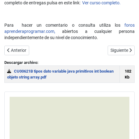
completo de entregas pulsa en este link:
Ver curso completo.
Para hacer un comentario o consulta utiliza los
foros
aprenderaprogramar.com,
abiertos a cualquier persona
independientemente de su nivel de conocimiento.
Artículo anterior: Visualizar clases y crear objetos Java con BlueJ. 
Artículo siguie
Anterior
Siguiente
Descargar archivo:
CU00621B tipos dato variable java primitivos int boolean
102
objeto string array.pdf
Kb
Download