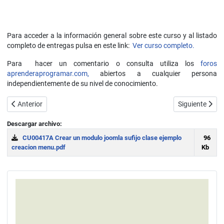
Para acceder a la información general sobre este curso y al listado
completo de entregas pulsa en este link:
Ver curso completo.
Para hacer un comentario o consulta utiliza los
foros
aprenderaprogramar.com,
abiertos a cualquier persona
independientemente de su nivel de conocimiento.
Artículo anterior: Configuración de módulos con Joomla: orden, acc
Artículo sigui
Anterior
Siguiente
Descargar archivo:
CU00417A Crear un modulo joomla sufijo clase ejemplo
96
creacion menu.pdf
Kb
Download