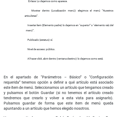
Enlace: Lo dejamos como aparece.
Mostrar dentro (Localización menú): elegimos el menú “Nuestros
articulistas”.
Insertar ítem (Elemento padre): lo dejamos en “superior” o “elemento raíz del
menú”.
Publicado (estatus): sí.
Nivel de acceso: público.
Al hacer click, abrir dentro (ventana destino): lo dejamos como está.
En el apartado de “Parámetros – Básico” o “Configuración
requerida” tenemos opción a definir a qué artículo está asociado
este ítem de menú. Seleccionamos un artículo que tengamos creado
y pulsamos el botón Guardar (si no tenemos el artículo creado
tendremos que crearlo y volver a esta vista para asignarlo).
Pulsamos guardar de forma que este item de menú queda
apuntando a un artículo que hemos elegido nosotros.