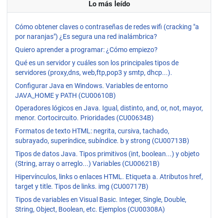
Lo más leído
Cómo obtener claves o contraseñas de redes wifi (cracking "a
por naranjas") ¿Es segura una red inalámbrica?
Quiero aprender a programar: ¿Cómo empiezo?
Qué es un servidor y cuáles son los principales tipos de
servidores (proxy,dns, web,ftp,pop3 y smtp, dhcp...).
Configurar Java en Windows. Variables de entorno
JAVA_HOME y PATH (CU00610B)
Operadores lógicos en Java. Igual, distinto, and, or, not, mayor,
menor. Cortocircuito. Prioridades (CU00634B)
Formatos de texto HTML: negrita, cursiva, tachado,
subrayado, superíndice, subíndice. b y strong (CU00713B)
Tipos de datos Java. Tipos primitivos (int, boolean...) y objeto
(String, array o arreglo...) Variables (CU00621B)
Hipervínculos, links o enlaces HTML. Etiqueta a. Atributos href,
target y title. Tipos de links. img (CU00717B)
Tipos de variables en Visual Basic. Integer, Single, Double,
String, Object, Boolean, etc. Ejemplos (CU00308A)