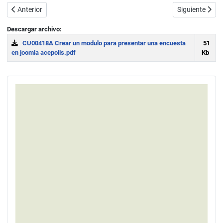
Artículo anterior: Crear módulos en Joomla (título, alias, sufijo de 
Artículo sigu
Anterior
Siguiente
Descargar archivo:
CU00418A Crear un modulo para presentar una encuesta
51
en joomla acepolls.pdf
Kb
Download