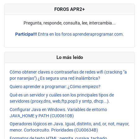
FOROS APR2+
Pregunta, responde, consulta, lee, intercambia...
Participa!!!
Entra en los foros aprenderaprogramar.com.
Lo más leído
Cómo obtener claves o contraseñas de redes wifi (cracking "a
por naranjas") ¿Es segura una red inalámbrica?
Quiero aprender a programar: ¿Cómo empiezo?
Qué es un servidor y cuáles son los principales tipos de
servidores (proxy,dns, web,ftp,pop3 y smtp, dhcp...).
Configurar Java en Windows. Variables de entorno
JAVA_HOME y PATH (CU00610B)
Operadores lógicos en Java. Igual, distinto, and, or, not, mayor,
menor. Cortocircuito. Prioridades (CU00634B)
Formatos de texto HTML: negrita, cursiva, tachado,