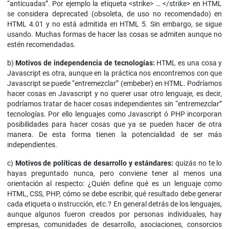
“anticuadas”. Por ejemplo la etiqueta <strike> … </strike> en HTML
se considera deprecated (obsoleta, de uso no recomendado) en
HTML 4.01 y no está admitida en HTML 5. Sin embargo, se sigue
usando. Muchas formas de hacer las cosas se admiten aunque no
estén recomendadas.
b)
Motivos de independencia de tecnologías:
HTML es una cosa y
Javascript es otra, aunque en la práctica nos encontremos con que
Javascript se puede “entremezclar” (embeber) en HTML. Podríamos
hacer cosas en Javascript y no querer usar otro lenguaje, es decir,
podríamos tratar de hacer cosas independientes sin “entremezclar”
tecnologías. Por ello lenguajes como Javascript ó PHP incorporan
posibilidades para hacer cosas que ya se pueden hacer de otra
manera. De esta forma tienen la potencialidad de ser más
independientes.
c)
Motivos de políticas de desarrollo y estándares:
quizás no te lo
hayas preguntado nunca, pero conviene tener al menos una
orientación al respecto: ¿Quién define qué es un lenguaje como
HTML, CSS, PHP, cómo se debe escribir, qué resultado debe generar
cada etiqueta o instrucción, etc.? En general detrás de los lenguajes,
aunque algunos fueron creados por personas individuales, hay
empresas, comunidades de desarrollo, asociaciones, consorcios