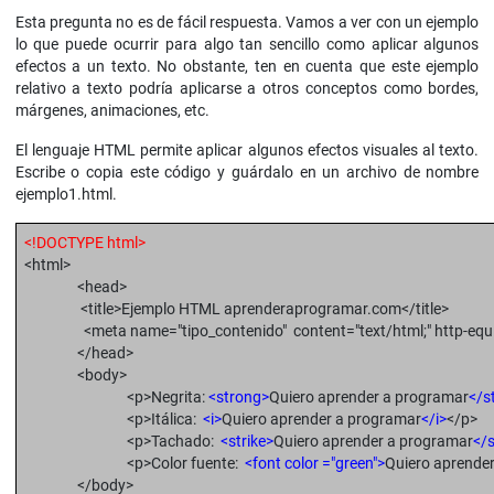
Esta pregunta no es de fácil respuesta. Vamos a ver con un ejemplo
lo que puede ocurrir para algo tan sencillo como aplicar algunos
efectos a un texto. No obstante, ten en cuenta que este ejemplo
relativo a texto podría aplicarse a otros conceptos como bordes,
márgenes, animaciones, etc.
El lenguaje HTML permite aplicar algunos efectos visuales al texto.
Escribe o copia este código y guárdalo en un archivo de nombre
ejemplo1.html.
<!DOCTYPE html>
<html>
<head>
<title>Ejemplo HTML aprenderaprogramar.com</title>
<meta name="tipo_contenido" content="text/html;" http-equiv="
</head>
<body>
<p>Negrita:
<strong>
Quiero aprender a programar
</s
<p>Itálica:
<i>
Quiero aprender a programar
</i>
</p>
<p>Tachado:
<strike>
Quiero aprender a programar
</s
<p>Color fuente:
<font color ="green">
Quiero aprende
</body>