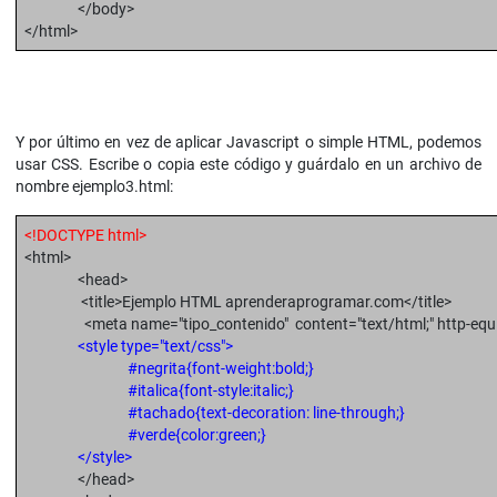
</body>
</html>
Y por último en vez de aplicar Javascript o simple HTML, podemos
usar CSS. Escribe o copia este código y guárdalo en un archivo de
nombre ejemplo3.html:
<!DOCTYPE html>
<html>
<head>
<title>Ejemplo HTML aprenderaprogramar.com</title>
<meta name="tipo_contenido" content="text/html;" http-equiv="
<style type="text/css">
#negrita{font-weight:bold;}
#italica{font-style:italic;}
#tachado{text-decoration: line-through;}
#verde{color:green;}
</style>
</head>