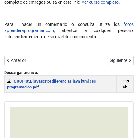
completo de entregas pulsa en este link:
Ver curso completo.
Para hacer un comentario o consulta utiliza los
foros
aprenderaprogramar.com,
abiertos a cualquier persona
independientemente de su nivel de conocimiento.
Artículo anterior: JavaScript: lenguaje de programación web. JavaScri
Artículo sigui
Anterior
Siguiente
Descargar archivo:
CU01105E javascript diferencias java html css
119
programacion.pdf
Kb
Download