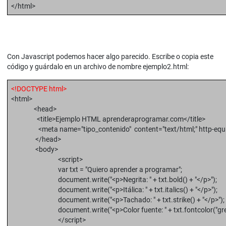
</html>
Con Javascript podemos hacer algo parecido. Escribe o copia este
código y guárdalo en un archivo de nombre ejemplo2.html:
<!DOCTYPE html>
<html>
<head>
<title>Ejemplo HTML aprenderaprogramar.com</title>
<meta name="tipo_contenido" content="text/html;" http-equiv="
</head>
<body>
<script>
var txt = "Quiero aprender a programar";
document.write("<p>Negrita: " + txt.bold() + "</p>");
document.write("<p>Itálica: " + txt.italics() + "</p>");
document.write("<p>Tachado: " + txt.strike() + "</p>");
document.write("<p>Color fuente: " + txt.fontcolor("green"
</script>