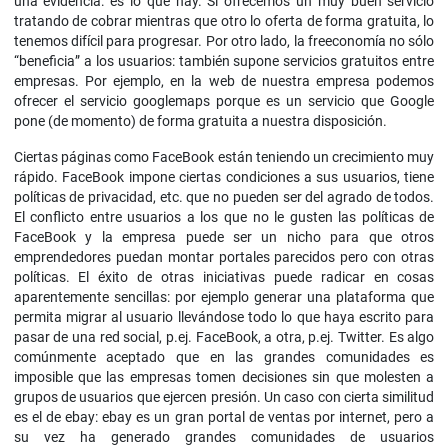
una evidencia: es lo que hay. Si ofrecemos un muy buen servicio
tratando de cobrar mientras que otro lo oferta de forma gratuita, lo
tenemos difícil para progresar. Por otro lado, la freeconomía no sólo
“beneficia” a los usuarios: también supone servicios gratuitos entre
empresas. Por ejemplo, en la web de nuestra empresa podemos
ofrecer el servicio googlemaps porque es un servicio que Google
pone (de momento) de forma gratuita a nuestra disposición.
Ciertas páginas como FaceBook están teniendo un crecimiento muy
rápido. FaceBook impone ciertas condiciones a sus usuarios, tiene
políticas de privacidad, etc. que no pueden ser del agrado de todos.
El conflicto entre usuarios a los que no le gusten las políticas de
FaceBook y la empresa puede ser un nicho para que otros
emprendedores puedan montar portales parecidos pero con otras
políticas. El éxito de otras iniciativas puede radicar en cosas
aparentemente sencillas: por ejemplo generar una plataforma que
permita migrar al usuario llevándose todo lo que haya escrito para
pasar de una red social, p.ej. FaceBook, a otra, p.ej. Twitter. Es algo
comúnmente aceptado que en las grandes comunidades es
imposible que las empresas tomen decisiones sin que molesten a
grupos de usuarios que ejercen presión. Un caso con cierta similitud
es el de ebay: ebay es un gran portal de ventas por internet, pero a
su vez ha generado grandes comunidades de usuarios