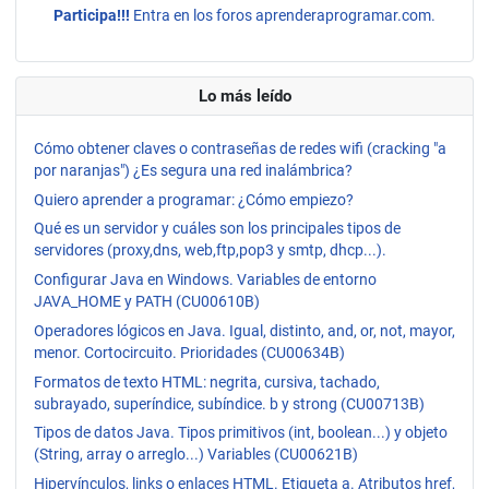
Participa!!!
Entra en los foros aprenderaprogramar.com.
Lo más leído
Cómo obtener claves o contraseñas de redes wifi (cracking "a
por naranjas") ¿Es segura una red inalámbrica?
Quiero aprender a programar: ¿Cómo empiezo?
Qué es un servidor y cuáles son los principales tipos de
servidores (proxy,dns, web,ftp,pop3 y smtp, dhcp...).
Configurar Java en Windows. Variables de entorno
JAVA_HOME y PATH (CU00610B)
Operadores lógicos en Java. Igual, distinto, and, or, not, mayor,
menor. Cortocircuito. Prioridades (CU00634B)
Formatos de texto HTML: negrita, cursiva, tachado,
subrayado, superíndice, subíndice. b y strong (CU00713B)
Tipos de datos Java. Tipos primitivos (int, boolean...) y objeto
(String, array o arreglo...) Variables (CU00621B)
Hipervínculos, links o enlaces HTML. Etiqueta a. Atributos href,