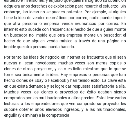
esfuerzo e inversiones, y es justo que quien ha logrado su obtención
adquiera unos derechos de explotación para resarcir el esfuerzo. Sin
embargo, las ideas no se pueden patentar. Por ejemplo, si alguien
tiene la idea de vender neumáticos por correo, nadie puede impedir
que otra persona o empresa venda neumáticos por correo. En
internet esto sucede con frecuencia: el hecho de que alguien monte
un buscador no impide que otra empresa monte un buscador; el
hecho de que alguien venda música a través de una página no
impide que otra persona pueda hacerlo.
Por tanto las ideas de negocio en internet es frecuente que ni sean
nuevas ni sean novedosas: muchas veces son meras copias o
clones de otros proyectos, y esto es lícito mientras que lo que se
tome sea únicamente la idea. Hay empresas o personas que han
hecho clones de Ebay o FaceBook y han tenido éxito. La clave está
en que exista demanda y se logre dar respuesta satisfactoria a ella.
Muchas veces los clones o proyectos de éxito acaban siendo
comprados por las multinacionales a altos precios. Esto tiene varias
lecturas: a los emprendedores que ven comprado su proyecto, les
supone obtener unos elevados ingresos, y a las multinacionales,
engullir (y eliminar) a la competencia.