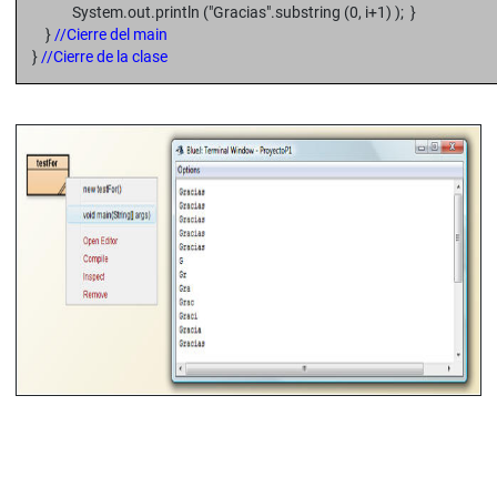
System.out.println ("Gracias".substring (0, i+1) ); }
}
//Cierre del main
}
//Cierre de la clase