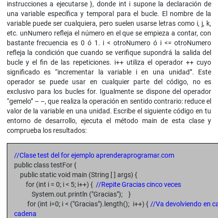
instrucciones a ejecutarse }, donde int i supone la declaración de
una variable específica y temporal para el bucle. El nombre de la
variable puede ser cualquiera, pero suelen usarse letras como i, j, k,
etc. unNumero refleja el número en el que se empieza a contar, con
bastante frecuencia es 0 ó 1. i < otroNumero ó i <= otroNumero
refleja la condición que cuando se verifique supondrá la salida del
bucle y el fin de las repeticiones. i++ utiliza el operador ++ cuyo
significado es “incrementar la variable i en una unidad”. Este
operador se puede usar en cualquier parte del código, no es
exclusivo para los bucles for. Igualmente se dispone del operador
“gemelo” – –, que realiza la operación en sentido contrario: reduce el
valor de la variable en una unidad. Escribe el siguiente código en tu
entorno de desarrollo, ejecuta el método main de esta clase y
comprueba los resultados:
//Clase test del for ejemplo aprenderaprogramar.com
public class testFor {
public static void main (String [ ] args) {
for (int i = 0; i < 5; i++) {
//Repite Gracias cinco veces
System.out.println ("Gracias"); }
for (int i=0; i < ("Gracias").length(); i++) {
//Va devolviendo en ca
cadena