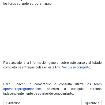
los foros aprenderaprogramar.com.
Para acceder a la información general sobre este curso y al listado
completo de entregas pulsa en este link:
Ver curso completo.
Para hacer un comentario o consulta utiliza los
foros
aprenderaprogramar.com,
abiertos a cualquier persona
independientemente de su nivel de conocimiento.
Artículo anterior: Pedir datos en Java por consola (teclado). Escape
Artículo siguie
Anterior
Siguiente