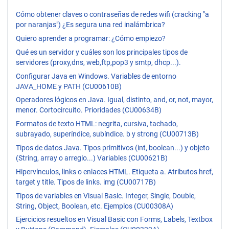
Cómo obtener claves o contraseñas de redes wifi (cracking "a
por naranjas") ¿Es segura una red inalámbrica?
Quiero aprender a programar: ¿Cómo empiezo?
Qué es un servidor y cuáles son los principales tipos de
servidores (proxy,dns, web,ftp,pop3 y smtp, dhcp...).
Configurar Java en Windows. Variables de entorno
JAVA_HOME y PATH (CU00610B)
Operadores lógicos en Java. Igual, distinto, and, or, not, mayor,
menor. Cortocircuito. Prioridades (CU00634B)
Formatos de texto HTML: negrita, cursiva, tachado,
subrayado, superíndice, subíndice. b y strong (CU00713B)
Tipos de datos Java. Tipos primitivos (int, boolean...) y objeto
(String, array o arreglo...) Variables (CU00621B)
Hipervínculos, links o enlaces HTML. Etiqueta a. Atributos href,
target y title. Tipos de links. img (CU00717B)
Tipos de variables en Visual Basic. Integer, Single, Double,
String, Object, Boolean, etc. Ejemplos (CU00308A)
Ejercicios resueltos en Visual Basic con Forms, Labels, Textbox