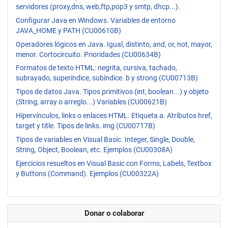
servidores (proxy,dns, web,ftp,pop3 y smtp, dhcp...).
Configurar Java en Windows. Variables de entorno
JAVA_HOME y PATH (CU00610B)
Operadores lógicos en Java. Igual, distinto, and, or, not, mayor,
menor. Cortocircuito. Prioridades (CU00634B)
Formatos de texto HTML: negrita, cursiva, tachado,
subrayado, superíndice, subíndice. b y strong (CU00713B)
Tipos de datos Java. Tipos primitivos (int, boolean...) y objeto
(String, array o arreglo...) Variables (CU00621B)
Hipervínculos, links o enlaces HTML. Etiqueta a. Atributos href,
target y title. Tipos de links. img (CU00717B)
Tipos de variables en Visual Basic. Integer, Single, Double,
String, Object, Boolean, etc. Ejemplos (CU00308A)
Ejercicios resueltos en Visual Basic con Forms, Labels, Textbox
y Buttons (Command). Ejemplos (CU00322A)
Donar o colaborar