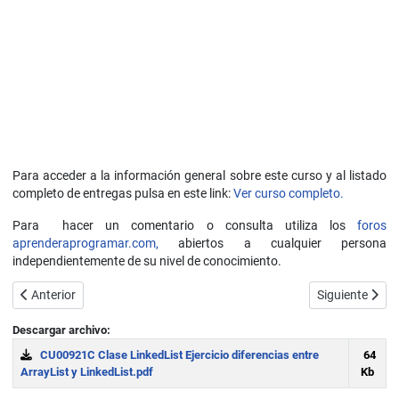
Para acceder a la información general sobre este curso y al listado
completo de entregas pulsa en este link:
Ver curso completo.
Para hacer un comentario o consulta utiliza los
foros
aprenderaprogramar.com,
abiertos a cualquier persona
independientemente de su nivel de conocimiento.
Artículo anterior: Interface List del api java. Clases ArrayList, Linke
Artículo siguie
Anterior
Siguiente
Descargar archivo:
CU00921C Clase LinkedList Ejercicio diferencias entre
64
ArrayList y LinkedList.pdf
Kb
Download