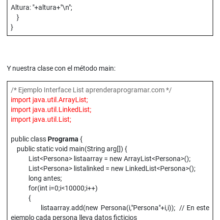
Altura: "+altura+"\n";
}
}
Y nuestra clase con el método main:
/* Ejemplo Interface List aprenderaprogramar.com */
import java.util.ArrayList;
import java.util.LinkedList;
import java.util.List;
public class
Programa
{
public static void main(String arg[]) {
List<Persona> listaarray = new ArrayList<Persona>();
List<Persona> listalinked = new LinkedList<Persona>();
long antes;
for(int i=0;i<10000;i++)
{
listaarray.add(new Persona(i,"Persona"+i,i)); // En este
ejemplo cada persona lleva datos ficticios