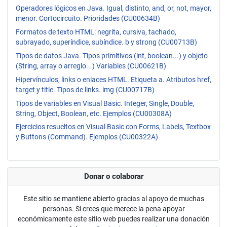
Operadores lógicos en Java. Igual, distinto, and, or, not, mayor,
menor. Cortocircuito. Prioridades (CU00634B)
Formatos de texto HTML: negrita, cursiva, tachado,
subrayado, superíndice, subíndice. b y strong (CU00713B)
Tipos de datos Java. Tipos primitivos (int, boolean...) y objeto
(String, array o arreglo...) Variables (CU00621B)
Hipervínculos, links o enlaces HTML. Etiqueta a. Atributos href,
target y title. Tipos de links. img (CU00717B)
Tipos de variables en Visual Basic. Integer, Single, Double,
String, Object, Boolean, etc. Ejemplos (CU00308A)
Ejercicios resueltos en Visual Basic con Forms, Labels, Textbox
y Buttons (Command). Ejemplos (CU00322A)
Donar o colaborar
Este sitio se mantiene abierto gracias al apoyo de muchas
personas. Si crees que merece la pena apoyar
económicamente este sitio web puedes realizar una donación