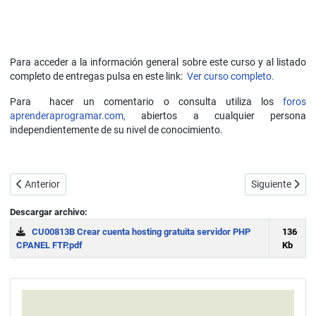
Para acceder a la información general sobre este curso y al listado
completo de entregas pulsa en este link:
Ver curso completo.
Para hacer un comentario o consulta utiliza los
foros
aprenderaprogramar.com,
abiertos a cualquier persona
independientemente de su nivel de conocimiento.
Artículo anterior: Trabajar en local con WAMP, XAMPP o similar, o c
Artículo sigui
Anterior
Siguiente
Descargar archivo:
CU00813B Crear cuenta hosting gratuita servidor PHP
136
CPANEL FTP.pdf
Kb
Download