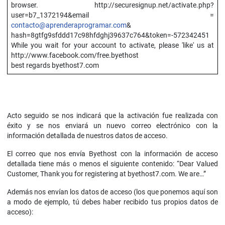
browser. http://securesignup.net/activate.php?
user=b7_1372194&email =
contacto@aprenderaprogramar.com
&
hash=8gtfg9sfddd17c98hfdghj39637c764&token=-572342451
While you wait for your account to activate, please 'like' us at
http://www.facebook.com/free.byethost
best regards byethost7.com
Acto seguido se nos indicará que la activación fue realizada con
éxito y se nos enviará un nuevo correo electrónico con la
información detallada de nuestros datos de acceso.
El correo que nos envía Byethost con la información de acceso
detallada tiene más o menos el siguiente contenido: “Dear Valued
Customer, Thank you for registering at byethost7.com. We are…”
Además nos envían los datos de acceso (los que ponemos aquí son
a modo de ejemplo, tú debes haber recibido tus propios datos de
acceso):