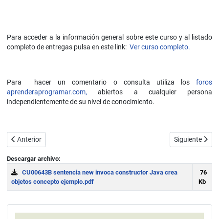
Para acceder a la información general sobre este curso y al listado
completo de entregas pulsa en este link:
Ver curso completo.
Para hacer un comentario o consulta utiliza los
foros
aprenderaprogramar.com,
abiertos a cualquier persona
independientemente de su nivel de conocimiento.
Artículo anterior: Pasar objetos como parámetros a un método o cons
Artículo siguie
Anterior
Siguiente
Descargar archivo:
CU00643B sentencia new invoca constructor Java crea
76
objetos concepto ejemplo.pdf
Kb
Download