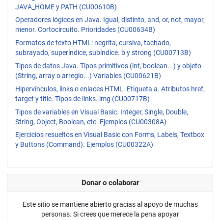
JAVA_HOME y PATH (CU00610B)
Operadores lógicos en Java. Igual, distinto, and, or, not, mayor,
menor. Cortocircuito. Prioridades (CU00634B)
Formatos de texto HTML: negrita, cursiva, tachado,
subrayado, superíndice, subíndice. b y strong (CU00713B)
Tipos de datos Java. Tipos primitivos (int, boolean...) y objeto
(String, array o arreglo...) Variables (CU00621B)
Hipervínculos, links o enlaces HTML. Etiqueta a. Atributos href,
target y title. Tipos de links. img (CU00717B)
Tipos de variables en Visual Basic. Integer, Single, Double,
String, Object, Boolean, etc. Ejemplos (CU00308A)
Ejercicios resueltos en Visual Basic con Forms, Labels, Textbox
y Buttons (Command). Ejemplos (CU00322A)
Donar o colaborar
Este sitio se mantiene abierto gracias al apoyo de muchas
personas. Si crees que merece la pena apoyar