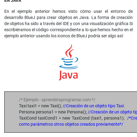
EN JAVA
En el ejemplo anterior hemos visto cómo usar el entorno de
desarrollo BlueJ para crear objetos en Java. La forma de creación
de objetos ha sido a través del IDE y con una visualización gráfica Si
escribiéramos el código correspondiente a lo que hemos hecho en el
ejemplo anterior usando los iconos de BlueJ podría ser algo así:
/* Ejemplo - aprenderaprogramar.com */
Taxi taxi1 = new Taxi();
//Creación de un objeto tipo Taxi
Persona persona1 = new Persona();
//Creación de un objeto t
TaxiCond taxiCond1 = new TaxiCond (taxi1, persona1);
/*Cre
como parámetros otros objetos creados previamente*/