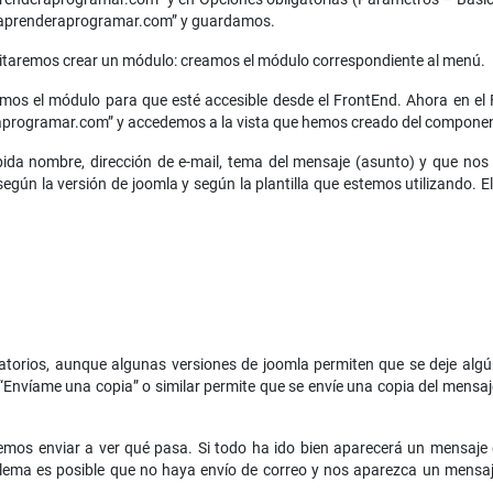
te aprenderaprogramar.com” y guardamos.
itaremos crear un módulo: creamos el módulo correspondiente al menú.
amos el módulo para que esté accesible desde el FrontEnd. Ahora en el
aprogramar.com” y accedemos a la vista que hemos creado del compone
da nombre, dirección de e-mail, tema del mensaje (asunto) y que nos 
gún la versión de joomla y según la plantilla que estemos utilizando. El
atorios, aunque algunas versiones de joomla permiten que se deje algú
“Envíame una copia” o similar permite que se envíe una copia del mensaje a
semos enviar a ver qué pasa. Si todo ha ido bien aparecerá un mensaje 
lema es posible que no haya envío de correo y nos aparezca un mensaje d