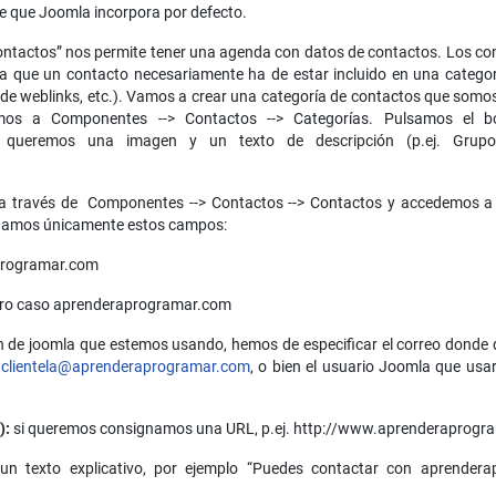
 que Joomla incorpora por defecto.
tactos” nos permite tener una agenda con datos de contactos. Los con
a que un contacto necesariamente ha de estar incluido en una categorí
, de weblinks, etc.). Vamos a crear una categoría de contactos que somo
mos a Componentes --> Contactos --> Categorías. Pulsamos el bo
i queremos una imagen y un texto de descripción (p.ej. Gru
 a través de Componentes --> Contactos --> Contactos y accedemos a 
enamos únicamente estos campos:
aprogramar.com
tro caso aprenderaprogramar.com
n de joomla que estemos usando, hemos de especificar el correo donde q
o
clientela@aprenderaprogramar.com
, o bien el usuario Joomla que usa
):
si queremos consignamos una URL, p.ej. http://www.aprenderaprogr
n texto explicativo, por ejemplo “Puedes contactar con aprender