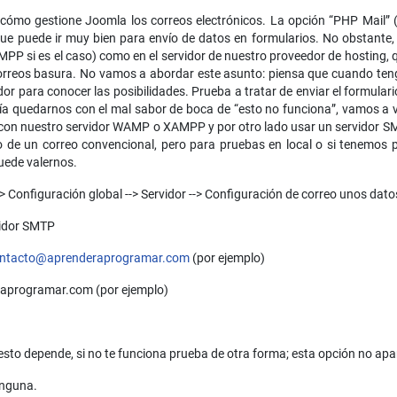
n cómo gestione Joomla los correos electrónicos. La opción “PHP Mail”
que puede ir muy bien para envío de datos en formularios. No obstant
P si es el caso) como en el servidor de nuestro proveedor de hosting, q
rreos basura. No vamos a abordar este asunto: piensa que cuando tenga
or para conocer las posibilidades. Prueba a tratar de enviar el formular
ería quedarnos con el mal sabor de boca de “esto no funciona”, vamos a
n nuestro servidor WAMP o XAMPP y por otro lado usar un servidor SMT
vío de un correo convencional, pero para pruebas en local o si tenemos
ede valernos.
-> Configuración global --> Servidor --> Configuración de correo unos dat
vidor SMTP
ntacto@aprenderaprogramar.com
(por ejemplo)
raprogramar.com (por ejemplo)
esto depende, si no te funciona prueba de otra forma; esta opción no apa
inguna.