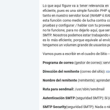
Lo que aquí figure va a tener relevancia e
eficiente, pues es una simple función PHP 
tanto en nuestro servidor local (WAMP ó XAMP
esta función como medio de lucha contra co
pruebas y configurar / hablar con tu proveed
no te funcione, para no dejarlo aquí, que s
SMTP. Nosotros podemos estar trabajando co
es lo más eficiente, porque equivale al en
tengamos un volumen grande de usuarios pu
Vamos pues a escribir en el cuadro de Sitio -
Programa de correo
(gestor de correo): ser
Dirección del remitente
(correo del sitio):
co
Nombre del remitente
(remitente): aprende
Ruta para sendmail:
/usr/sbin/sendmail
Autenticación SMTP
(seguridad SMTP): Sí (
SMTP Security
(seguridad SMTP): Nada o n