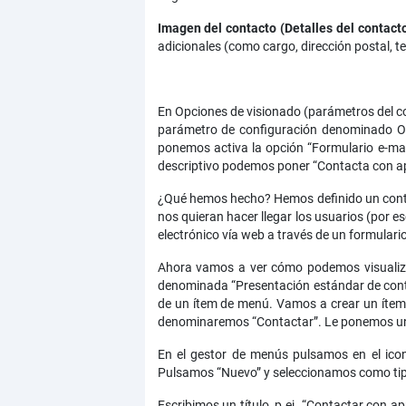
Imagen del contacto (Detalles del contact
adicionales (como cargo, dirección postal, tel
En Opciones de visionado (parámetros del c
parámetro de configuración denominado Opc
ponemos activa la opción “Formulario e-mail
descriptivo podemos poner “Contacta con 
¿Qué hemos hecho? Hemos definido un contac
nos quieran hacer llegar los usuarios (por e
electrónico vía web a través de un formulario 
Ahora vamos a ver cómo podemos visualizar
denominada “Presentación estándar de contac
de un ítem de menú. Vamos a crear un íte
denominaremos “Contactar”. Le ponemos un 
En el gestor de menús pulsamos en el ico
Pulsamos “Nuevo” y seleccionamos como tipo
Escribimos un título, p.ej. “Contactar con