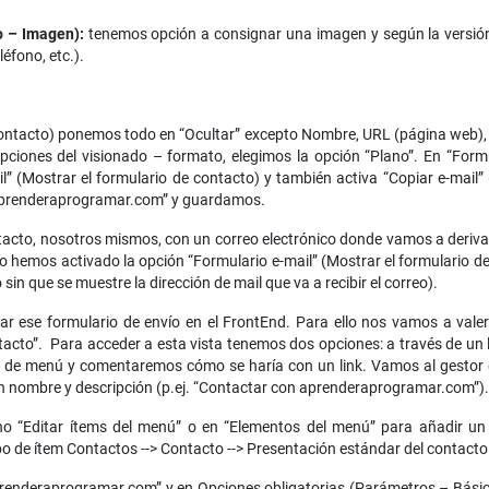
o – Imagen):
tenemos opción a consignar una imagen y según la versi
éfono, etc.).
ontacto) ponemos todo en “Ocultar” excepto Nombre, URL (página web), 
iones del visionado – formato, elegimos la opción “Plano”. En “Formul
” (Mostrar el formulario de contacto) y también activa “Copiar e-mail”
aprenderaprogramar.com” y guardamos.
to, nosotros mismos, con un correo electrónico donde vamos a derivar
so hemos activado la opción “Formulario e-mail” (Mostrar el formulario de
sin que se muestre la dirección de mail que va a recibir el correo).
 ese formulario de envío en el FrontEnd. Para ello nos vamos a val
to”. Para acceder a esta vista tenemos dos opciones: a través de un li
m de menú y comentaremos cómo se haría con un link. Vamos al gesto
nombre y descripción (p.ej. “Contactar con aprenderaprogramar.com”).
no “Editar ítems del menú” o en “Elementos del menú” para añadir 
 de ítem Contactos --> Contacto --> Presentación estándar del contacto 
 aprenderaprogramar.com” y en Opciones obligatorias (Parámetros – Bá