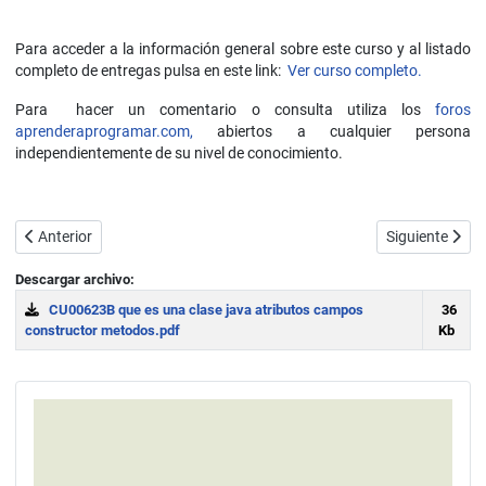
Para acceder a la información general sobre este curso y al listado
completo de entregas pulsa en este link:
Ver curso completo.
Para hacer un comentario o consulta utiliza los
foros
aprenderaprogramar.com,
abiertos a cualquier persona
independientemente de su nivel de conocimiento.
Artículo anterior: Ejemplos de uso de tipos de variables (datos) en Ja
Artículo sigui
Anterior
Siguiente
Descargar archivo:
CU00623B que es una clase java atributos campos
36
constructor metodos.pdf
Kb
Download