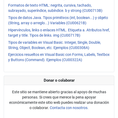
Formatos de texto HTML: negrita, cursiva, tachado,
subrayado, superíndice, subíndice. b y strong (CU00713B)
Tipos de datos Java. Tipos primitivos (int, boolean...) y objeto
(String, array o arreglo...) Variables (CU00621B)
Hipervínculos, links o enlaces HTML. Etiqueta a. Atributos href,
target y title. Tipos de links. img (CU00717B)
Tipos de variables en Visual Basic. Integer, Single, Double,
String, Object, Boolean, etc. Ejemplos (CU00308A)
Ejercicios resueltos en Visual Basic con Forms, Labels, Textbox
y Buttons (Command). Ejemplos (CU00322A)
Donar o colaborar
Este sitio se mantiene abierto gracias al apoyo de muchas
personas. Si crees que merece la pena apoyar
económicamente este sitio web puedes realizar una donación
o colaborar.
Contacta con nosotros.