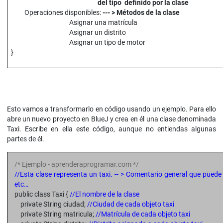
del tipo definido por la clase
Operaciones disponibles:
--- > Métodos de la clase
Asignar una matrícula
Asignar un distrito
Asignar un tipo de motor
}
Esto vamos a transformarlo en código usando un ejemplo. Para ello
abre un nuevo proyecto en BlueJ y crea en él una clase denominada
Taxi. Escribe en ella este código, aunque no entiendas algunas
partes de él.
/* Ejemplo - aprenderaprogramar.com */
//Esta clase representa un taxi. -- > Comentario general que puede i
etc…
public class Taxi {
//El nombre de la clase
private String ciudad;
//Ciudad de cada objeto taxi
private String matricula;
//Matrícula de cada objeto taxi