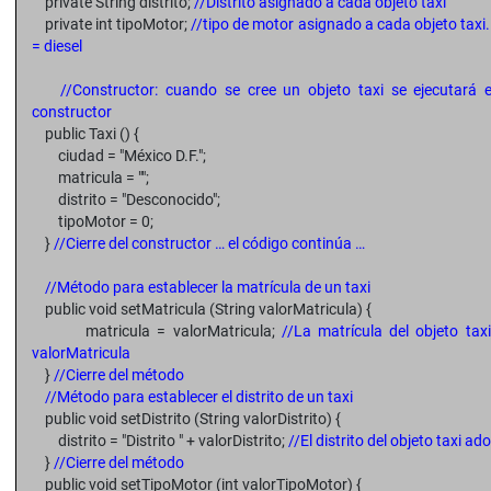
private String distrito;
//Distrito asignado a cada objeto taxi
private int tipoMotor;
//tipo de motor asignado a cada objeto taxi.
= diesel
//Constructor: cuando se cree un objeto taxi se ejecutará e
constructor
public Taxi () {
ciudad = "México D.F.";
matricula = "";
distrito = "Desconocido";
tipoMotor = 0;
}
//Cierre del constructor … el código continúa …
//Método para establecer la matrícula de un taxi
public void setMatricula (String valorMatricula) {
matricula = valorMatricula;
//La matrícula del objeto ta
valorMatricula
}
//Cierre del método
//Método para establecer el distrito de un taxi
public void setDistrito (String valorDistrito) {
distrito = "Distrito " + valorDistrito;
//El distrito del objeto taxi ad
}
//Cierre del método
public void setTipoMotor (int valorTipoMotor) {