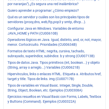
por naranjas") ¿Es segura una red inalámbrica?
Quiero aprender a programar: ¿Cómo empiezo?
Qué es un servidor y cuáles son los principales tipos de
servidores (proxy,dns, web,ftp,pop3 y smtp, dhcp...).
Configurar Java en Windows. Variables de entorno
JAVA_HOME y PATH (CU00610B)
Operadores lógicos en Java. Igual, distinto, and, or, not, mayor,
menor. Cortocircuito. Prioridades (CU00634B)
Formatos de texto HTML: negrita, cursiva, tachado,
subrayado, superíndice, subíndice. b y strong (CU00713B)
Tipos de datos Java. Tipos primitivos (int, boolean...) y objeto
(String, array o arreglo...) Variables (CU00621B)
Hipervínculos, links o enlaces HTML. Etiqueta a. Atributos href,
target y title. Tipos de links. img (CU00717B)
Tipos de variables en Visual Basic. Integer, Single, Double,
String, Object, Boolean, etc. Ejemplos (CU00308A)
Ejercicios resueltos en Visual Basic con Forms, Labels, Textbox
y Buttons (Command). Ejemplos (CU00322A)