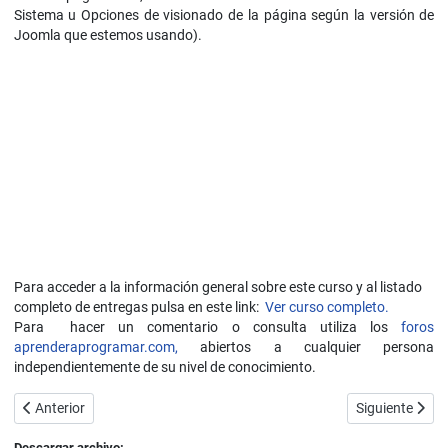
Sistema u Opciones de visionado de la página según la versión de
Joomla que estemos usando).
Para acceder a la información general sobre este curso y al listado
completo de entregas pulsa en este link:
Ver curso completo.
Para hacer un comentario o consulta utiliza los
foros
aprenderaprogramar.com,
abiertos a cualquier persona
independientemente de su nivel de conocimiento.
Artículo anterior: Módulo para alimentación sindicada RSS de nuestr
Artículo sigui
Anterior
Siguiente
Descargar archivo: