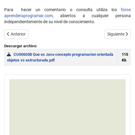
Para hacer un comentario o consulta utiliza los
foros
aprenderaprogramar.com,
abiertos a cualquier persona
independientemente de su nivel de conocimiento.
Artículo anterior: Orientación cara al seguimiento del curso para a
Artículo sigui
Anterior
Siguiente
Descargar archivo:
CU00603B Que es Java concepto programacion orientada
115
objetos vs estructurada.pdf
Kb
Download