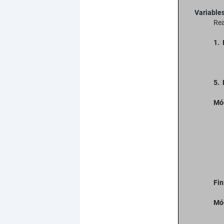
Variable
Rea
1. 
5. 
Mó
Fi
Mó