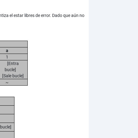
za el estar libres de error. Dado que aún no
a
1
[Entra
bucle]
[Sale bucle]
~
bucle]