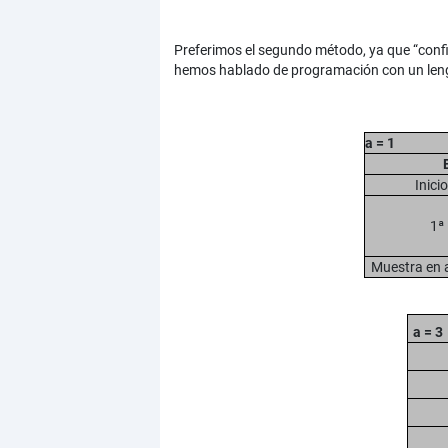
Preferimos el segundo método, ya que “confi
hemos hablado de programación con un lenguaj
a = 1
Inici
1ª 
Muestra en a
a = 3