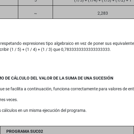
5
(1/5) + (1/4) + (1/3) + (1/2) + 1
~
2,283
respetando expresiones tipo algebraico en vez de poner sus equivalente
cribir (1 / 5) + (1 / 4) + (1 / 3) que 0,7833333333333333333.
MO DE CÁLCULO DEL VALOR DE LA SUMA DE UNA SUCESIÓN
ue se facilita a continuación, funciona correctamente para valores de entr
res veces.
es cálculos en un misma ejecución del programa.
PROGRAMA SUC02