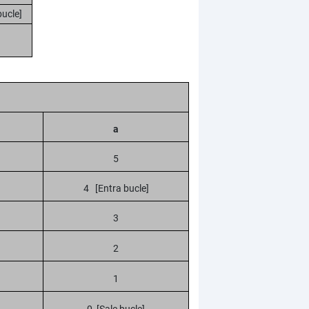
bucle]
a
5
4 [Entra bucle]
3
2
1