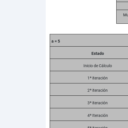
Mu
a = 5
Estado
Inicio de Cálculo
1ª iteración
2ª iteración
3ª iteración
4ª Iteración