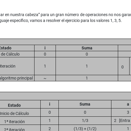
ar en nuestra cabeza” para un gran número de operaciones no nos garanti
e específico, vamos a resolver el ejercicio para los valores 1, 3, 5.
Estado
i
Suma
o de Cálculo
0
0
iteración
1
1
0
lgoritmo principal
~
1
i
Suma
a
Estado
0
0
3
Inicio de Cálculo
1
1/3
2 [Entra 
1ª iteración
2
(1/3) + (1/2)
1
2ª iteración