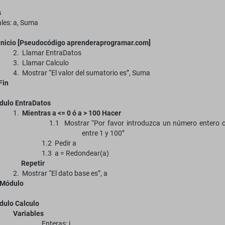
s
les: a, Suma
Inicio [Pseudocódigo aprenderaprogramar.com]
2. Llamar EntraDatos
3. Llamar Calculo
4. Mostrar “El valor del sumatorio es”, Suma
Fin
dulo EntraDatos
1.
Mientras a <= 0 ó a > 100 Hacer
1.1 Mostrar “Por favor introduzca un número entero
entre 1 y 100”
1.2 Pedir a
1.3 a = Redondear(a)
Repetir
2. Mostrar “El dato base es”, a
nMódulo
dulo Calculo
Variables
Enteras: i