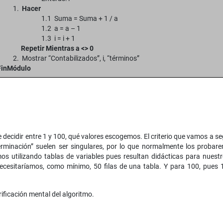
1.
Hacer
1.1 Suma = Suma + 1 / a
1.2 a = a – 1
1.3 i = i + 1
Repetir Mientras a <> 0
2. Mostrar “Contabilizados”, i, “términos”
FinMódulo
decidir entre 1 y 100, qué valores escogemos. El criterio que vamos a s
terminación” suelen ser singulares, por lo que normalmente los probar
os utilizando tablas de variables pues resultan didácticas para nuestro
cesitaríamos, como mínimo, 50 filas de una tabla. Y para 100, pues 1
ificación mental del algoritmo.