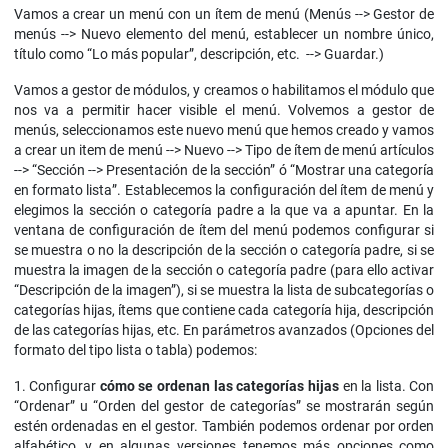
Vamos a crear un menú con un ítem de menú (Menús --> Gestor de
menús --> Nuevo elemento del menú, establecer un nombre único,
título como “Lo más popular”, descripción, etc. --> Guardar.)
Vamos a gestor de módulos, y creamos o habilitamos el módulo que
nos va a permitir hacer visible el menú. Volvemos a gestor de
menús, seleccionamos este nuevo menú que hemos creado y vamos
a crear un item de menú --> Nuevo --> Tipo de ítem de menú artículos
--> “Sección --> Presentación de la sección” ó “Mostrar una categoría
en formato lista”. Establecemos la configuración del ítem de menú y
elegimos la sección o categoría padre a la que va a apuntar. En la
ventana de configuración de ítem del menú podemos configurar si
se muestra o no la descripción de la sección o categoría padre, si se
muestra la imagen de la sección o categoría padre (para ello activar
“Descripción de la imagen”), si se muestra la lista de subcategorías o
categorías hijas, ítems que contiene cada categoría hija, descripción
de las categorías hijas, etc. En parámetros avanzados (Opciones del
formato del tipo lista o tabla) podemos:
1. Configurar
cómo se ordenan las categorías hijas
en la lista. Con
“Ordenar” u “Orden del gestor de categorías” se mostrarán según
estén ordenadas en el gestor. También podemos ordenar por orden
alfabético, y en algunas versiones tenemos más opciones como