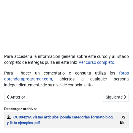
Para acceder a la información general sobre este curso y al listado
completo de entregas pulsa en este link:
Ver curso completo.
Para hacer un comentario o consulta utiliza los
foros
aprenderaprogramar.com,
abiertos a cualquier persona
independientemente de su nivel de conocimiento.
Artículo anterior: Vistas de artículos. Configuraciones (página princ
Artículo siguie
Anterior
Siguiente
Descargar archivo:
CU00429A vistas articulos joomla categorias formato blog
72
y lista ejemplos.pdf
Kb
Download