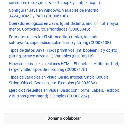
servidores (proxy,dns, web,ftp,pop3 y smtp, dhcp...).
Configurar Java en Windows. Variables de entorno
JAVA_HOME y PATH (CU00610B)
Operadores lógicos en Java. Igual, distinto, and, or, not, mayor,
menor. Cortocircuito. Prioridades (CU00634B)
Formatos de texto HTML: negrita, cursiva, tachado,
subrayado, superíndice, subíndice. b y strong (CU00713B)
Tipos de datos Java. Tipos primitivos (int, boolean...) y objeto
(String, array o arreglo...) Variables (CU00621B)
Hipervínculos, links o enlaces HTML. Etiqueta a. Atributos href,
target y title. Tipos de links. img (CU00717B)
Tipos de variables en Visual Basic. Integer, Single, Double,
String, Object, Boolean, etc. Ejemplos (CU00308A)
Ejercicios resueltos en Visual Basic con Forms, Labels, Textbox
y Buttons (Command). Ejemplos (CU00322A)
Donar o colaborar