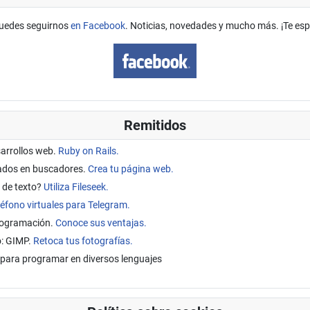
uedes seguirnos
en Facebook
. Noticias, novedades y mucho más. ¡Te es
Remitidos
sarrollos web.
Ruby on Rails.
tados en buscadores.
Crea tu página web.
 de texto?
Utiliza Fileseek.
éfono virtuales para Telegram.
programación.
Conoce sus ventajas.
o: GIMP.
Retoca tus fotografías.
para programar en diversos lenguajes