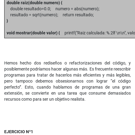
double raiz(double numero) {
double resultado=0.0; numero = abs(numero);
resultado = sqrt(numero); return resultado;
}
void mostrar(double valor) {
printf("Raiz calculada: %.2lf \n\n", valo
Hemos hecho dos rediseños o refactorizaciones del código, y
posiblemente podríamos hacer algunas más. Es frecuente reescribir
programas para tratar de hacerlos más eficientes y más legibles,
pero tampoco debemos obsesionarnos con lograr “el código
perfecto”. Esto, cuando hablamos de programas de una gran
extensión, se convierte en una tarea que consume demasiados
recursos como para ser un objetivo realista.
EJERCICIO Nº1