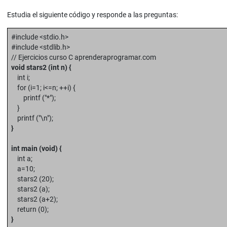
Estudia el siguiente código y responde a las preguntas:
#include <stdio.h>
#include <stdlib.h>
// Ejercicios curso C aprenderaprogramar.com
void stars2 (int n) {
int i;
for (i=1; i<=n; ++i) {
printf ("*");
}
printf ("\n");
}
int main (void) {
int a;
a=10;
stars2 (20);
stars2 (a);
stars2 (a+2);
return (0);
}