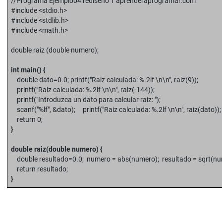
//Programa Ejemplo04 rediseño 1 aprenderaprogramar.com
#include <stdio.h>
#include <stdlib.h>
#include <math.h>
double raiz (double numero);
int main() {
double dato=0.0; printf("Raiz calculada: %.2lf \n\n", raiz(9));
printf("Raiz calculada: %.2lf \n\n", raiz(-144));
printf("Introduzca un dato para calcular raiz: ");
scanf("%lf", &dato); printf("Raiz calculada: %.2lf \n\n", raiz(dato));
return 0;
}
double raiz(double numero) {
double resultado=0.0; numero = abs(numero); resultado = sqrt(nu
return resultado;
}