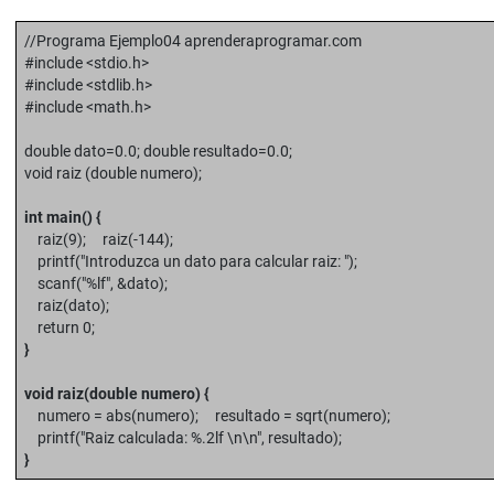
//Programa Ejemplo04 aprenderaprogramar.com
#include <stdio.h>
#include <stdlib.h>
#include <math.h>
double dato=0.0; double resultado=0.0;
void raiz (double numero);
int main() {
raiz(9); raiz(-144);
printf("Introduzca un dato para calcular raiz: ");
scanf("%lf", &dato);
raiz(dato);
return 0;
}
void raiz(double numero) {
numero = abs(numero); resultado = sqrt(numero);
printf("Raiz calculada: %.2lf \n\n", resultado);
}