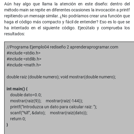
Aún hay algo que llama la atención en este diseño: dentro del
método main se repite en diferentes ocasiones la invocación a printf
repitiendo un mensaje similar. ¿No podríamos crear una función que
haga el código más compacto y fácil de entender? Eso es lo que se
ha intentado en el siguiente código. Ejecútalo y comprueba los
resultados:
//Programa Ejemplo04 rediseño 2 aprenderaprogramar.com
#include <stdio.h>
#include <stdlib.h>
#include <math.h>
double raiz (double numero); void mostrar(double numero);
int main() {
double dato=0.0;
mostrar(raiz(9)); mostrar(raiz(-144));
printf("Introduzca un dato para calcular raiz: ");
scanf("%lf", &dato); mostrar(raiz(dato));
return 0;
}