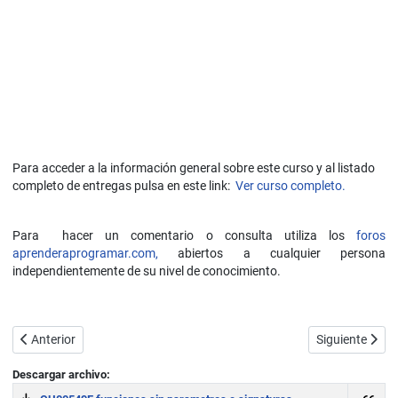
Para acceder a la información general sobre este curso y al listado
completo de entregas pulsa en este link:
Ver curso completo.
Para hacer un comentario o consulta utiliza los
foros
aprenderaprogramar.com,
abiertos a cualquier persona
independientemente de su nivel de conocimiento.
Artículo anterior: Ambito de variables en C. Globales y locales. Undec
Artículo sigui
Anterior
Siguiente
Descargar archivo: