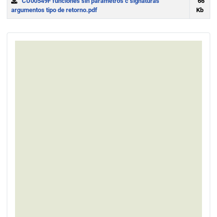
CU00549F funciones sin parametros c signaturas
66
argumentos tipo de retorno.pdf
Kb
Download