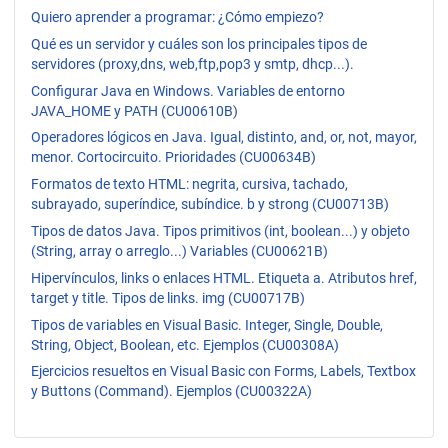
Quiero aprender a programar: ¿Cómo empiezo?
Qué es un servidor y cuáles son los principales tipos de
servidores (proxy,dns, web,ftp,pop3 y smtp, dhcp...).
Configurar Java en Windows. Variables de entorno
JAVA_HOME y PATH (CU00610B)
Operadores lógicos en Java. Igual, distinto, and, or, not, mayor,
menor. Cortocircuito. Prioridades (CU00634B)
Formatos de texto HTML: negrita, cursiva, tachado,
subrayado, superíndice, subíndice. b y strong (CU00713B)
Tipos de datos Java. Tipos primitivos (int, boolean...) y objeto
(String, array o arreglo...) Variables (CU00621B)
Hipervínculos, links o enlaces HTML. Etiqueta a. Atributos href,
target y title. Tipos de links. img (CU00717B)
Tipos de variables en Visual Basic. Integer, Single, Double,
String, Object, Boolean, etc. Ejemplos (CU00308A)
Ejercicios resueltos en Visual Basic con Forms, Labels, Textbox
y Buttons (Command). Ejemplos (CU00322A)