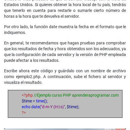
Estados Unidos. Si quieres obtener la hora local de tu país, tendrás
que tenerlo en cuenta para restarle o sumarle cierto número de
horas a la hora que te devuelva el servidor.
Por otro lado, la función date muestra la fecha en el formato que le
indiquemos.
En general, te recomendamos que hagas pruebas para comprobar
que los resultados de fecha y hora obtenidos son los adecuados, ya
que la configuración de cada servidor y la versión de PHP empleada
puede afectar a los resultados.
Escribe ahora este código y guárdalo con un nombre de archivo
como ejemplo2.php. A continuación, sube el fichero al servidor y
visualiza el resultado.
<?php
//Ejemplo curso PHP aprenderaprogramar.com
$time =
time
();
echo
date
(
"d-m-Y (H:i:s)"
, $time);
?>