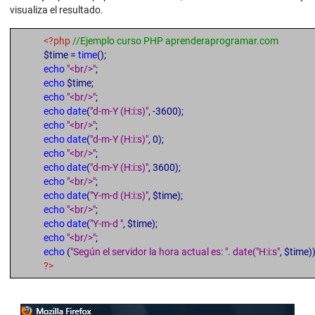
visualiza el resultado.
<?php
//Ejemplo curso PHP aprenderaprogramar.com
$time =
time
();
echo
"<br/>"
;
echo
$time;
echo
"<br/>"
;
echo date
(
"d-m-Y (H:i:s)"
, -3600);
echo
"<br/>"
;
echo date
(
"d-m-Y (H:i:s)"
, 0);
echo
"<br/>"
;
echo date
(
"d-m-Y (H:i:s)"
, 3600);
echo
"<br/>"
;
echo date
(
"Y-m-d (H:i:s)"
, $time);
echo
"<br/>"
;
echo date
(
"Y-m-d "
, $time);
echo
"<br/>"
;
echo
(
"Según el servidor la hora actual es: ". date("H:i:s"
, $time))
?>