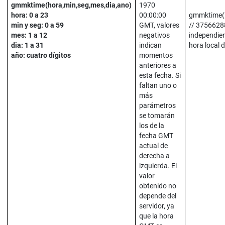
gmmktime(hora,min,seg,mes,dia,ano)
1970
hora: 0 a 23
00:00:00
gmmktime(1
min y seg: 0 a 59
GMT, valores
// 3756628
mes: 1 a 12
negativos
independie
dia: 1 a 31
indican
hora local d
año: cuatro dígitos
momentos
anteriores a
esta fecha. Si
faltan uno o
más
parámetros
se tomarán
los de la
fecha GMT
actual de
derecha a
izquierda. El
valor
obtenido no
depende del
servidor, ya
que la hora