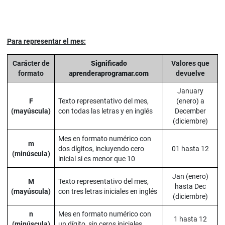
Para representar el mes:
Carácter de
Significado
Valores que
formato
aprenderaprogramar.com
devuelve
January
F
Texto representativo del mes,
(enero) a
(mayúscula)
con todas las letras y en inglés
December
(diciembre)
Mes en formato numérico con
m
dos dígitos, incluyendo cero
01 hasta 12
(minúscula)
inicial si es menor que 10
Jan (enero)
M
Texto representativo del mes,
hasta Dec
(mayúscula)
con tres letras iniciales en inglés
(diciembre)
n
Mes en formato numérico con
1 hasta 12
(minúscula)
un dígito, sin ceros iniciales