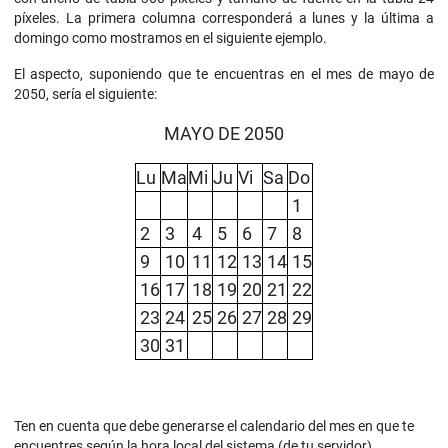
píxeles. La primera columna corresponderá a lunes y la última a
domingo como mostramos en el siguiente ejemplo.
El aspecto, suponiendo que te encuentras en el mes de mayo de
2050, sería el siguiente:
MAYO DE 2050
Lu
Ma
Mi
Ju
Vi
Sa
Do
1
2
3
4
5
6
7
8
9
10
11
12
13
14
15
16
17
18
19
20
21
22
23
24
25
26
27
28
29
30
31
Ten en cuenta que debe generarse el calendario del mes en que te
encuentres según la hora local del sistema (de tu servidor).