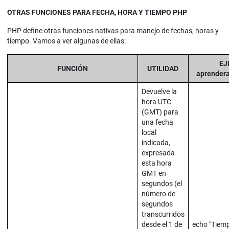
OTRAS FUNCIONES PARA FECHA, HORA Y TIEMPO PHP
PHP define otras funciones nativas para manejo de fechas, horas y
tiempo. Vamos a ver algunas de ellas:
EJ
FUNCIÓN
UTILIDAD
aprender
Devuelve la
hora UTC
(GMT) para
una fecha
local
indicada,
expresada
esta hora
GMT en
segundos (el
número de
segundos
transcurridos
desde el 1 de
echo "Tiemp