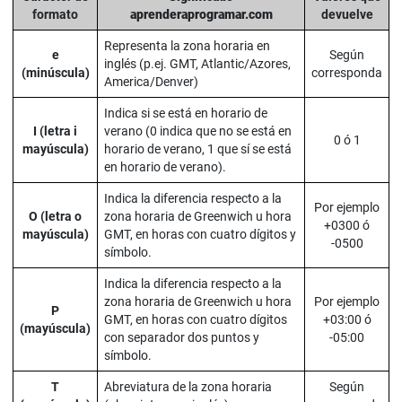
formato
aprenderaprogramar.com
devuelve
Representa la zona horaria en
e
Según
inglés (p.ej. GMT, Atlantic/Azores,
(minúscula)
corresponda
America/Denver)
Indica si se está en horario de
I (letra i
verano (0 indica que no se está en
0 ó 1
mayúscula)
horario de verano, 1 que sí se está
en horario de verano).
Indica la diferencia respecto a la
Por ejemplo
O (letra o
zona horaria de Greenwich u hora
+0300 ó
mayúscula)
GMT, en horas con cuatro dígitos y
-0500
símbolo.
Indica la diferencia respecto a la
zona horaria de Greenwich u hora
Por ejemplo
P
GMT, en horas con cuatro dígitos
+03:00 ó
(mayúscula)
con separador dos puntos y
-05:00
símbolo.
T
Abreviatura de la zona horaria
Según