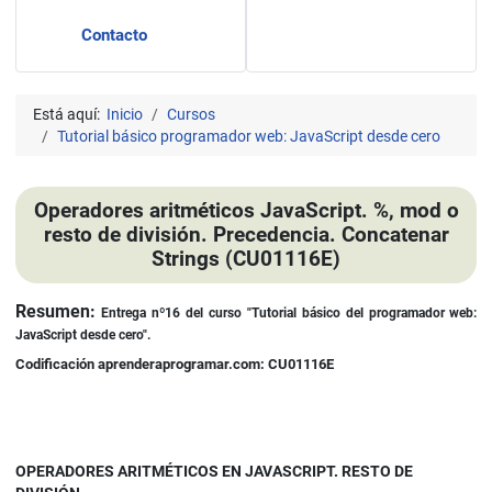
Contacto
Está aquí:
Inicio
Cursos
Tutorial básico programador web: JavaScript desde cero
Operadores aritméticos JavaScript. %, mod o
resto de división. Precedencia. Concatenar
Strings (CU01116E)
Detalles
Resumen:
Entrega nº16 d
el curso
"Tutorial básico del programador web:
JavaScript desde cero".
Codificación aprenderaprogramar.com: CU01116E
OPERADORES ARITMÉTICOS EN JAVASCRIPT. RESTO DE