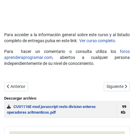
Para acceder a la información general sobre este curso y al listado
completo de entregas pulsa en este link:
Ver curso completo.
Para hacer un comentario o consulta utiliza los
foros
aprenderaprogramar.com,
abiertos a cualquier persona
independientemente de su nivel de conocimiento.
Artículo anterior: Declarar variables JavaScript. Inicializarlas. Tipo 
Artículo siguie
Anterior
Siguiente
Descargar archivo:
CU01116E mod javascript resto division enteros
99
operadores aritmenticos.pdf
Kb
Download