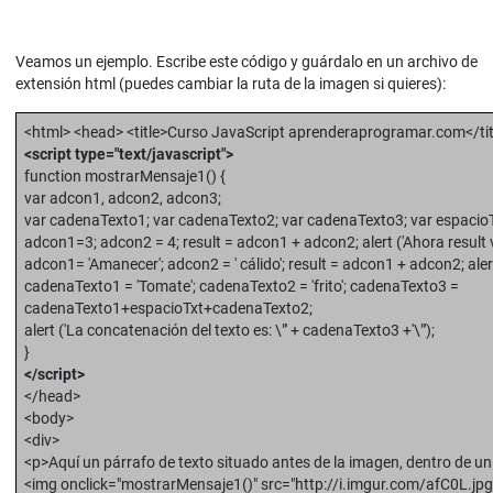
Veamos un ejemplo. Escribe este código y guárdalo en un archivo de
extensión html (puedes cambiar la ruta de la imagen si quieres):
<html> <head> <title>Curso JavaScript aprenderaprogramar.com</tit
<script type="text/javascript">
function mostrarMensaje1() {
var adcon1, adcon2, adcon3;
var cadenaTexto1; var cadenaTexto2; var cadenaTexto3; var espacioTxt
adcon1=3; adcon2 = 4; result = adcon1 + adcon2; alert ('Ahora result va
adcon1= 'Amanecer'; adcon2 = ' cálido'; result = adcon1 + adcon2; alert (
cadenaTexto1 = 'Tomate'; cadenaTexto2 = 'frito'; cadenaTexto3 =
cadenaTexto1+espacioTxt+cadenaTexto2;
alert ('La concatenación del texto es: \"' + cadenaTexto3 +'\"');
}
</script>
</head>
<body>
<div>
<p>Aquí un párrafo de texto situado antes de la imagen, dentro de u
<img onclick="mostrarMensaje1()" src="http://i.imgur.com/afC0L.jpg