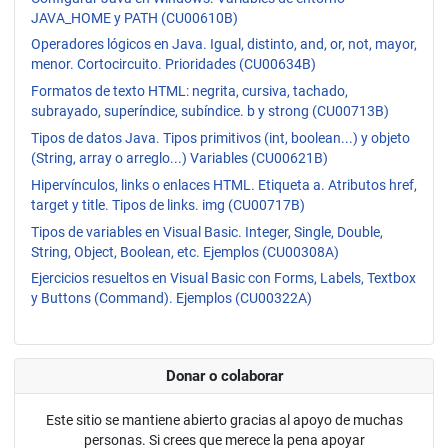
JAVA_HOME y PATH (CU00610B)
Operadores lógicos en Java. Igual, distinto, and, or, not, mayor,
menor. Cortocircuito. Prioridades (CU00634B)
Formatos de texto HTML: negrita, cursiva, tachado,
subrayado, superíndice, subíndice. b y strong (CU00713B)
Tipos de datos Java. Tipos primitivos (int, boolean...) y objeto
(String, array o arreglo...) Variables (CU00621B)
Hipervínculos, links o enlaces HTML. Etiqueta a. Atributos href,
target y title. Tipos de links. img (CU00717B)
Tipos de variables en Visual Basic. Integer, Single, Double,
String, Object, Boolean, etc. Ejemplos (CU00308A)
Ejercicios resueltos en Visual Basic con Forms, Labels, Textbox
y Buttons (Command). Ejemplos (CU00322A)
Donar o colaborar
Este sitio se mantiene abierto gracias al apoyo de muchas
personas. Si crees que merece la pena apoyar