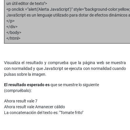
un útil editor de texto">
<p onclick ="alert('Alerta JavaScript')" style="background-color:yellow
JavaScript es un lenguaje utilizado para dotar de efectos dinámicos 
</p>
</div>
</body>
</html>
Visualiza el resultado y comprueba que la página web se muestra
con normalidad y que JavaScript se ejecuta con normalidad cuando
pulsas sobre la imagen.
El resultado esperado es
que se muestre lo siguiente
(compruébalo):
Ahora result vale 7
Ahora result vale Amanecer cálido
La concatenación del texto es: "Tomate frito"