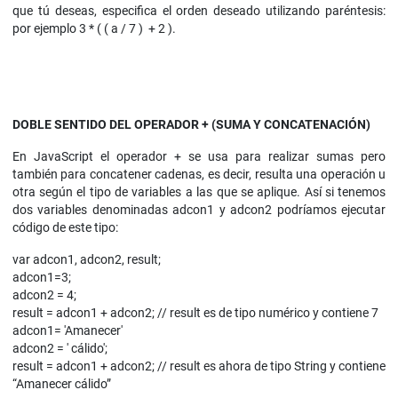
que tú deseas, especifica el orden deseado utilizando paréntesis:
por ejemplo 3 * ( ( a / 7 ) + 2 ).
DOBLE SENTIDO DEL OPERADOR + (SUMA Y CONCATENACIÓN)
En JavaScript el operador + se usa para realizar sumas pero
también para concatener cadenas, es decir, resulta una operación u
otra según el tipo de variables a las que se aplique. Así si tenemos
dos variables denominadas adcon1 y adcon2 podríamos ejecutar
código de este tipo:
var adcon1, adcon2, result;
adcon1=3;
adcon2 = 4;
result = adcon1 + adcon2; // result es de tipo numérico y contiene 7
adcon1= 'Amanecer'
adcon2 = ' cálido';
result = adcon1 + adcon2; // result es ahora de tipo String y contiene
“Amanecer cálido”