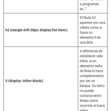
a programar
es…”
El título h2
aparece con una
viñeta como si
h2 {margin-left:30px; display:list-item;}
fuera un
elemento li de
una lista
A diferencia de
establecer sólo
inline, si un
elemento salta
de línea lo hace
completamente
li {display: inline-block;}
por ser un
bloque. Su texto
no puede
cortarse entre
líneas como
ocurriría si fuera
inline.