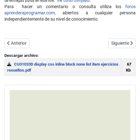
de entregas pulsa en este link:
Ver curso completo.
Para hacer un comentario o consulta utiliza los
foros
aprenderaprogramar.com,
abiertos a cualquier persona
independientemente de su nivel de conocimiento.
Artículo anterior: Propiedad position CSS: static, relative, absolute, f
Artículo siguie
Anterior
Siguiente
Descargar archivo:
CU01033D display css inline block none list item ejercicios
67
resueltos.pdf
Kb
Download