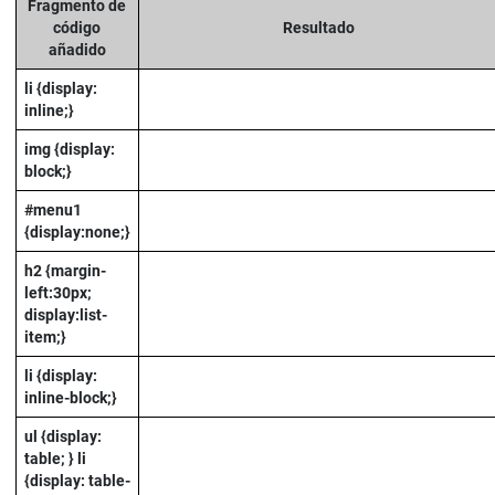
Fragmento de
código
Resultado
añadido
li {display:
inline;}
img {display:
block;}
#menu1
{display:none;}
h2 {margin-
left:30px;
display:list-
item;}
li {display:
inline-block;}
ul {display:
table; }
li
{display: table-