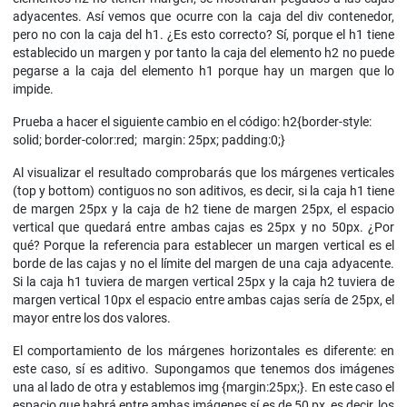
adyacentes. Así vemos que ocurre con la caja del div contenedor,
pero no con la caja del h1. ¿Es esto correcto? Sí, porque el h1 tiene
establecido un margen y por tanto la caja del elemento h2 no puede
pegarse a la caja del elemento h1 porque hay un margen que lo
impide.
Prueba a hacer el siguiente cambio en el código: h2{border-style:
solid; border-color:red; margin: 25px; padding:0;}
Al visualizar el resultado comprobarás que los márgenes verticales
(top y bottom) contiguos no son aditivos, es decir, si la caja h1 tiene
de margen 25px y la caja de h2 tiene de margen 25px, el espacio
vertical que quedará entre ambas cajas es 25px y no 50px. ¿Por
qué? Porque la referencia para establecer un margen vertical es el
borde de las cajas y no el límite del margen de una caja adyacente.
Si la caja h1 tuviera de margen vertical 25px y la caja h2 tuviera de
margen vertical 10px el espacio entre ambas cajas sería de 25px, el
mayor entre los dos valores.
El comportamiento de los márgenes horizontales es diferente: en
este caso, sí es aditivo. Supongamos que tenemos dos imágenes
una al lado de otra y establemos img {margin:25px;}. En este caso el
espacio que habrá entre ambas imágenes sí es de 50 px, es decir, los