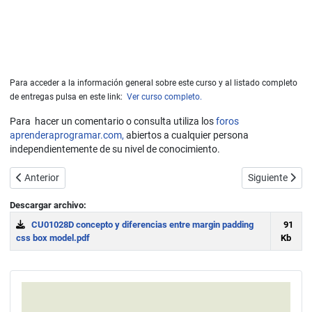
Para acceder a la información general sobre este curso y al listado completo
de entregas pulsa en este link:
Ver curso completo.
Para hacer un comentario o consulta utiliza los
foros
aprenderaprogramar.com,
abiertos a cualquier persona
independientemente de su nivel de conocimiento.
Artículo anterior: Shorthand: notación CSS abreviada. border-width (
Artículo sigui
Anterior
Siguiente
Descargar archivo:
CU01028D concepto y diferencias entre margin padding
91
css box model.pdf
Kb
Download