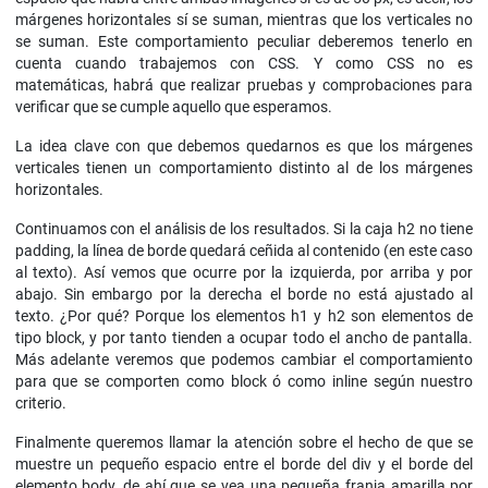
márgenes horizontales sí se suman, mientras que los verticales no
se suman. Este comportamiento peculiar deberemos tenerlo en
cuenta cuando trabajemos con CSS. Y como CSS no es
matemáticas, habrá que realizar pruebas y comprobaciones para
verificar que se cumple aquello que esperamos.
La idea clave con que debemos quedarnos es que los márgenes
verticales tienen un comportamiento distinto al de los márgenes
horizontales.
Continuamos con el análisis de los resultados. Si la caja h2 no tiene
padding, la línea de borde quedará ceñida al contenido (en este caso
al texto). Así vemos que ocurre por la izquierda, por arriba y por
abajo. Sin embargo por la derecha el borde no está ajustado al
texto. ¿Por qué? Porque los elementos h1 y h2 son elementos de
tipo block, y por tanto tienden a ocupar todo el ancho de pantalla.
Más adelante veremos que podemos cambiar el comportamiento
para que se comporten como block ó como inline según nuestro
criterio.
Finalmente queremos llamar la atención sobre el hecho de que se
muestre un pequeño espacio entre el borde del div y el borde del
elemento body, de ahí que se vea una pequeña franja amarilla por