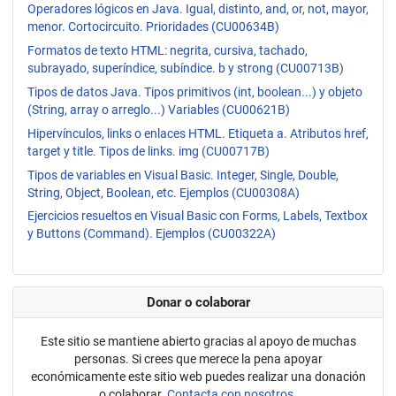
Operadores lógicos en Java. Igual, distinto, and, or, not, mayor,
menor. Cortocircuito. Prioridades (CU00634B)
Formatos de texto HTML: negrita, cursiva, tachado,
subrayado, superíndice, subíndice. b y strong (CU00713B)
Tipos de datos Java. Tipos primitivos (int, boolean...) y objeto
(String, array o arreglo...) Variables (CU00621B)
Hipervínculos, links o enlaces HTML. Etiqueta a. Atributos href,
target y title. Tipos de links. img (CU00717B)
Tipos de variables en Visual Basic. Integer, Single, Double,
String, Object, Boolean, etc. Ejemplos (CU00308A)
Ejercicios resueltos en Visual Basic con Forms, Labels, Textbox
y Buttons (Command). Ejemplos (CU00322A)
Donar o colaborar
Este sitio se mantiene abierto gracias al apoyo de muchas
personas. Si crees que merece la pena apoyar
económicamente este sitio web puedes realizar una donación
o colaborar.
Contacta con nosotros.