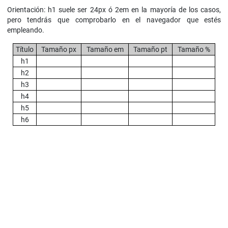
Orientación: h1 suele ser 24px ó 2em en la mayoría de los casos,
pero tendrás que comprobarlo en el navegador que estés
empleando.
Título
Tamaño px
Tamaño em
Tamaño pt
Tamaño %
h1
h2
h3
h4
h5
h6