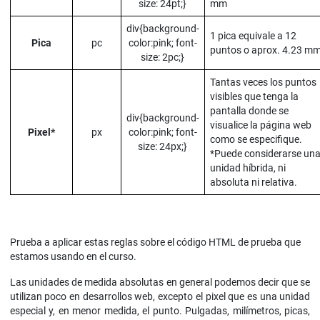
size: 24pt;}
mm
div{background-
1 pica equivale a 12
Pica
pc
color:pink; font-
puntos o aprox. 4.23 m
size: 2pc;}
Tantas veces los puntos
visibles que tenga la
pantalla donde se
div{background-
visualice la página web
Pixel*
px
color:pink; font-
como se especifique.
size: 24px;}
*Puede considerarse un
unidad híbrida, ni
absoluta ni relativa.
Prueba a aplicar estas reglas sobre el código HTML de prueba que
estamos usando en el curso.
Las unidades de medida absolutas en general podemos decir que se
utilizan poco en desarrollos web, excepto el pixel que es una unidad
especial y, en menor medida, el punto. Pulgadas, milímetros, picas,