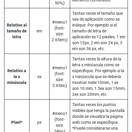
elemento contenedor.
50%;}
Tantas veces el tamaño que
sea de aplicación como se
#menu1
Relativa al
indique. Por ejemplo si el
{font-
tamaño de
em
tamaño de letra de
size:
letra
aplicación es 12 pixeles, 1 em
2.65em;}
son 12px, 2 em son 24 px, 3
em son 36 px, etc.
Tantas veces la altura de la
letra x minúscula como se
#menu1
Relativo a
especifique. Por ejemplo si la
{font-
la x
ex
x minúscula que se debería
size:
minúscula
mostrar mide 10mm, 1 ex
2.65ex;}
son 10 mm, 1.5ex son 15mm,
2ex son 20mm, etc.
Tantas veces los puntos
visibles que tenga la pantalla
#menu1
donde se visualice la página
{font-
Pixel*
px
web como se especifique.
size:
*Puede considerarse una
24px;}