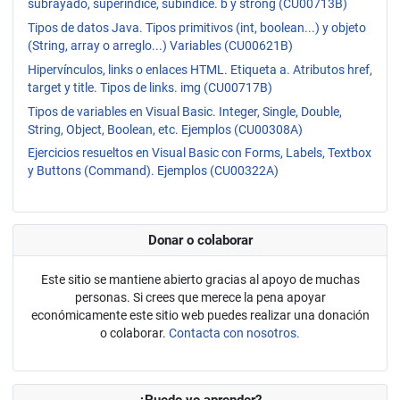
subrayado, superíndice, subíndice. b y strong (CU00713B)
Tipos de datos Java. Tipos primitivos (int, boolean...) y objeto
(String, array o arreglo...) Variables (CU00621B)
Hipervínculos, links o enlaces HTML. Etiqueta a. Atributos href,
target y title. Tipos de links. img (CU00717B)
Tipos de variables en Visual Basic. Integer, Single, Double,
String, Object, Boolean, etc. Ejemplos (CU00308A)
Ejercicios resueltos en Visual Basic con Forms, Labels, Textbox
y Buttons (Command). Ejemplos (CU00322A)
Donar o colaborar
Este sitio se mantiene abierto gracias al apoyo de muchas
personas. Si crees que merece la pena apoyar
económicamente este sitio web puedes realizar una donación
o colaborar.
Contacta con nosotros.
¿Puedo yo aprender?