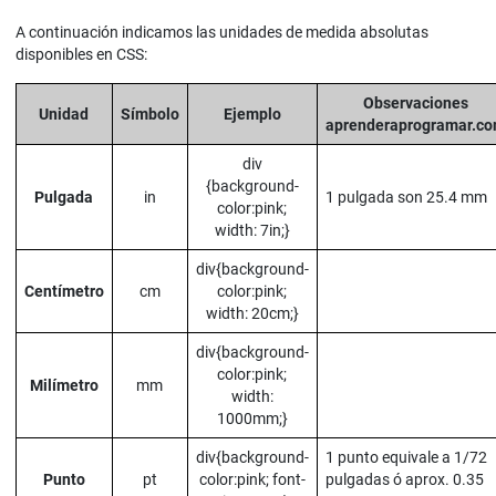
A continuación indicamos las unidades de medida absolutas
disponibles en CSS:
Observaciones
Unidad
Símbolo
Ejemplo
aprenderaprogramar.c
div
{background-
Pulgada
in
1 pulgada son 25.4 mm
color:pink;
width: 7in;}
div{background-
Centímetro
cm
color:pink;
width: 20cm;}
div{background-
color:pink;
Milímetro
mm
width:
1000mm;}
div{background-
1 punto equivale a 1/72
Punto
pt
color:pink; font-
pulgadas ó aprox. 0.35