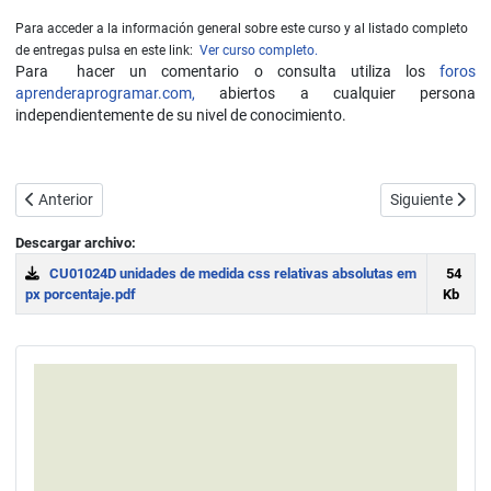
Para acceder a la información general sobre este curso y al listado completo
de entregas pulsa en este link:
Ver curso completo.
Para hacer un comentario o consulta utiliza los
foros
aprenderaprogramar.com,
abiertos a cualquier persona
independientemente de su nivel de conocimiento.
Artículo anterior: Documentación especificación oficial CSS. W3sch
Artículo sigui
Anterior
Siguiente
Descargar archivo:
CU01024D unidades de medida css relativas absolutas em
54
px porcentaje.pdf
Kb
Download