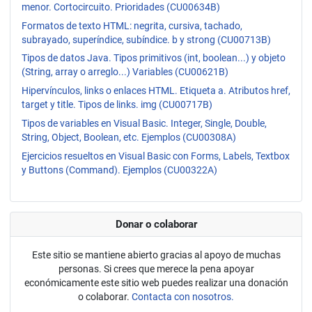
menor. Cortocircuito. Prioridades (CU00634B)
Formatos de texto HTML: negrita, cursiva, tachado,
subrayado, superíndice, subíndice. b y strong (CU00713B)
Tipos de datos Java. Tipos primitivos (int, boolean...) y objeto
(String, array o arreglo...) Variables (CU00621B)
Hipervínculos, links o enlaces HTML. Etiqueta a. Atributos href,
target y title. Tipos de links. img (CU00717B)
Tipos de variables en Visual Basic. Integer, Single, Double,
String, Object, Boolean, etc. Ejemplos (CU00308A)
Ejercicios resueltos en Visual Basic con Forms, Labels, Textbox
y Buttons (Command). Ejemplos (CU00322A)
Donar o colaborar
Este sitio se mantiene abierto gracias al apoyo de muchas
personas. Si crees que merece la pena apoyar
económicamente este sitio web puedes realizar una donación
o colaborar.
Contacta con nosotros.