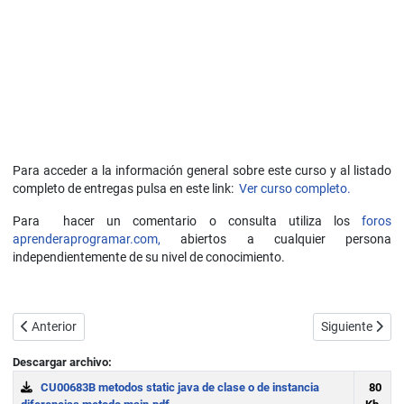
Para acceder a la información general sobre este curso y al listado
completo de entregas pulsa en este link:
Ver curso completo.
Para hacer un comentario o consulta utiliza los
foros
aprenderaprogramar.com,
abiertos a cualquier persona
independientemente de su nivel de conocimiento.
Artículo anterior: Enumerados como clases Enum en Java. Constructo
Artículo sigui
Anterior
Siguiente
Descargar archivo:
CU00683B metodos static java de clase o de instancia
80