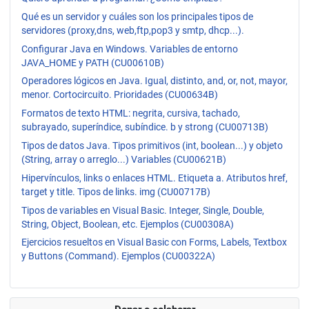
Qué es un servidor y cuáles son los principales tipos de
servidores (proxy,dns, web,ftp,pop3 y smtp, dhcp...).
Configurar Java en Windows. Variables de entorno
JAVA_HOME y PATH (CU00610B)
Operadores lógicos en Java. Igual, distinto, and, or, not, mayor,
menor. Cortocircuito. Prioridades (CU00634B)
Formatos de texto HTML: negrita, cursiva, tachado,
subrayado, superíndice, subíndice. b y strong (CU00713B)
Tipos de datos Java. Tipos primitivos (int, boolean...) y objeto
(String, array o arreglo...) Variables (CU00621B)
Hipervínculos, links o enlaces HTML. Etiqueta a. Atributos href,
target y title. Tipos de links. img (CU00717B)
Tipos de variables en Visual Basic. Integer, Single, Double,
String, Object, Boolean, etc. Ejemplos (CU00308A)
Ejercicios resueltos en Visual Basic con Forms, Labels, Textbox
y Buttons (Command). Ejemplos (CU00322A)