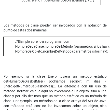
public static int getNumeroDeDiasDelMes () { … }
Los métodos de clase pueden ser invocados con la notación de
punto de estas dos maneras:
//Ejemplo aprenderaprogramar.com
NombreDeLaClase.nombreDelMétodo (parámetros si los hay);
NombreDelObjeto.nombreDelMétodo (parámetros si los hay);
Por ejemplo si la clase Enero tuviera un método estático
getNumeroDeDiasDelMes() podríamos escribir: int dias =
Enero.getNumeroDeDiasDelMes();. La diferencia con un uso de
método “normal” es que aquí no invocamos a un objeto, sino a una
clase y por ello decimos que un método estático es un método de
clase. Por ejemplo, los métodos de la clase Arrays del API de Java
son métodos estáticos: no los invocamos sobre un objeto, sino