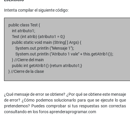
Intenta compilar el siguiente código:
public class Test {
int atributo1;
Test (int atrib) {atributo1 = 0;}
public static void main (String[ ] Args) {
System.out.println ("Mensaje 1");
System.out.println ("Atributo 1 vale" + this.getAtrib1());
} //Cierre del main
public int getAtrib1() {return atributo1;}
} //Cierre de la clase
¿Qué mensaje de error se obtiene? ¿Por qué se obtiene este mensaje
de error? ¿Cómo podemos solucionarlo para que se ejecute lo que
pretendemos? Puedes comprobar si tus respuestas son correctas
consultando en los foros aprenderaprogramar.com