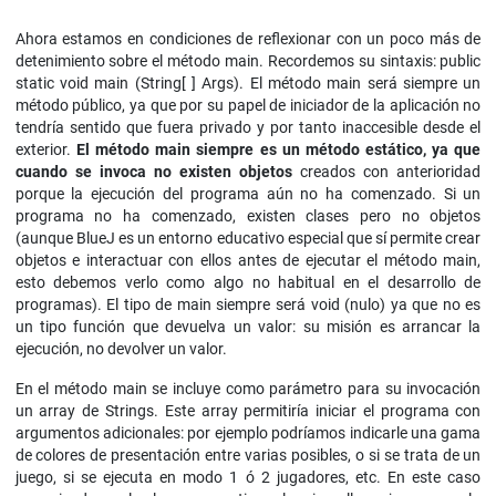
Ahora estamos en condiciones de reflexionar con un poco más de
detenimiento sobre el método main. Recordemos su sintaxis: public
static void main (String[ ] Args). El método main será siempre un
método público, ya que por su papel de iniciador de la aplicación no
tendría sentido que fuera privado y por tanto inaccesible desde el
exterior.
El método main siempre es un método estático, ya que
cuando se invoca no existen objetos
creados con anterioridad
porque la ejecución del programa aún no ha comenzado. Si un
programa no ha comenzado, existen clases pero no objetos
(aunque BlueJ es un entorno educativo especial que sí permite crear
objetos e interactuar con ellos antes de ejecutar el método main,
esto debemos verlo como algo no habitual en el desarrollo de
programas). El tipo de main siempre será void (nulo) ya que no es
un tipo función que devuelva un valor: su misión es arrancar la
ejecución, no devolver un valor.
En el método main se incluye como parámetro para su invocación
un array de Strings. Este array permitiría iniciar el programa con
argumentos adicionales: por ejemplo podríamos indicarle una gama
de colores de presentación entre varias posibles, o si se trata de un
juego, si se ejecuta en modo 1 ó 2 jugadores, etc. En este caso