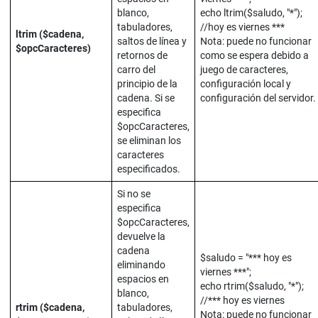
blanco,
echo ltrim($saludo, "*");
tabuladores,
//hoy es viernes ***
ltrim ($cadena,
saltos de línea y
Nota: puede no funcionar
$opcCaracteres)
retornos de
como se espera debido a
carro del
juego de caracteres,
principio de la
configuración local y
cadena. Si se
configuración del servidor.
especifica
$opcCaracteres,
se eliminan los
caracteres
especificados.
Si no se
especifica
$opcCaracteres,
devuelve la
cadena
$saludo = "*** hoy es
eliminando
viernes ***";
espacios en
echo rtrim($saludo, "*");
blanco,
//*** hoy es viernes
rtrim ($cadena,
tabuladores,
Nota: puede no funcionar