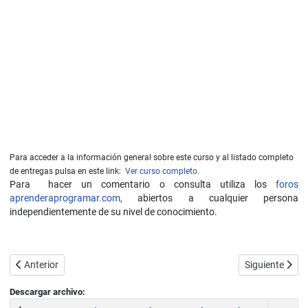
Para acceder a la información general sobre este curso y al listado completo
de entregas pulsa en este link:
Ver curso completo.
Para hacer un comentario o consulta utiliza los
foros
aprenderaprogramar.com,
abiertos a cualquier persona
independientemente de su nivel de conocimiento.
Artículo anterior: Funciones PHP: declaración y llamadas. Parámetros
Artículo sigui
Anterior
Siguiente
Descargar archivo: