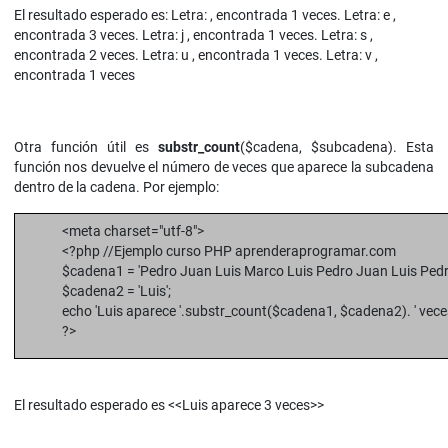
El resultado esperado es: Letra: , encontrada 1 veces. Letra: e ,
encontrada 3 veces. Letra: j , encontrada 1 veces. Letra: s ,
encontrada 2 veces. Letra: u , encontrada 1 veces. Letra: v ,
encontrada 1 veces
Otra función útil es
substr_count
($cadena, $subcadena). Esta
función nos devuelve el número de veces que aparece la subcadena
dentro de la cadena. Por ejemplo:
<meta charset="utf-8">
<?php //Ejemplo curso PHP aprenderaprogramar.com
$cadena1 = 'Pedro Juan Luis Marco Luis Pedro Juan Luis Pedro
$cadena2 = 'Luis';
echo 'Luis aparece '.substr_count($cadena1, $cadena2). ' vece
?>
El resultado esperado es <<Luis aparece 3 veces>>