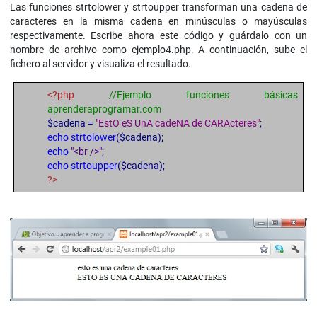
Las funciones strtolower y strtoupper transforman una cadena de
caracteres en la misma cadena en minúsculas o mayúsculas
respectivamente. Escribe ahora este código y guárdalo con un
nombre de archivo como ejemplo4.php. A continuación, sube el
fichero al servidor y visualiza el resultado.
<?php
//Ejemplo funciones básicas
aprenderaprogramar.com
$cadena =
"EstO eS UnA cadeNA de CARActeres"
;
echo strtolower
($cadena);
echo
"<br />"
;
echo strtoupper
($cadena);
?>