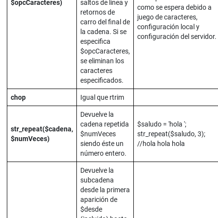
$opcCaracteres)
saltos de línea y
como se espera debido a
retornos de
juego de caracteres,
carro del final de
configuración local y
la cadena. Si se
configuración del servidor.
especifica
$opcCaracteres,
se eliminan los
caracteres
especificados.
chop
Igual que rtrim
Devuelve la
cadena repetida
$saludo = 'hola ';
str_repeat($cadena,
$numVeces
str_repeat($saludo, 3);
$numVeces)
siendo éste un
//hola hola hola
número entero.
Devuelve la
subcadena
desde la primera
aparición de
$desde