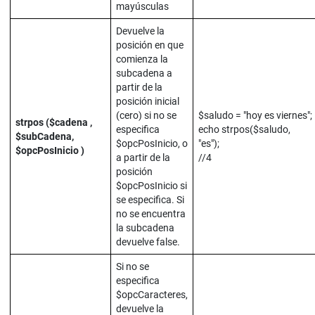
mayúsculas
Devuelve la
posición en que
comienza la
subcadena a
partir de la
posición inicial
(cero) si no se
$saludo = "hoy es viernes";
strpos ($cadena ,
especifica
echo strpos($saludo,
$subCadena,
$opcPosInicio, o
"es");
$opcPosInicio )
a partir de la
//4
posición
$opcPosInicio si
se especifica. Si
no se encuentra
la subcadena
devuelve false.
Si no se
especifica
$opcCaracteres,
devuelve la