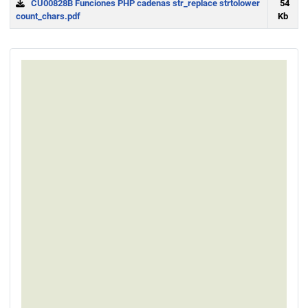
CU00828B Funciones PHP cadenas str_replace strtolower
54
count_chars.pdf
Kb
Download