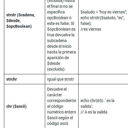
(incluida) hasta
el final si no se
especifica
$saludo = "hoy es viernes";
strstr ($cadena,
opcBoolean ó
echo strstr($saludo, "es",
$desde,
este es false. Si
false);
$opcBoolean)
$opcBoolean es
//es viernes
true devuelve la
subcadena
desde el inicio
hasta la primera
aparición de
$desde
(excluida).
strchr
Igual que strstr
Devuelve el
carácter
correspondiente
echo chr(65). ' es la
chr ($ascii)
al código
salida';
numérico entero
// A es la salida
$ascii según el
código ascii