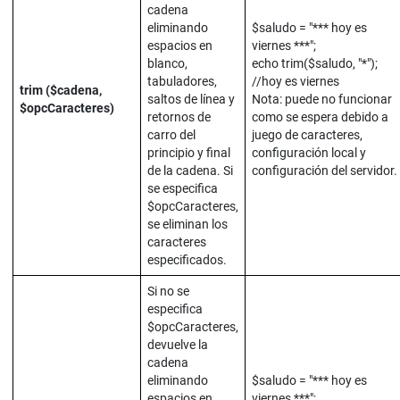
cadena
eliminando
$saludo = "*** hoy es
espacios en
viernes ***";
blanco,
echo trim($saludo, "*");
tabuladores,
//hoy es viernes
trim ($cadena,
saltos de línea y
Nota: puede no funcionar
$opcCaracteres)
retornos de
como se espera debido a
carro del
juego de caracteres,
principio y final
configuración local y
de la cadena. Si
configuración del servidor.
se especifica
$opcCaracteres,
se eliminan los
caracteres
especificados.
Si no se
especifica
$opcCaracteres,
devuelve la
cadena
eliminando
$saludo = "*** hoy es
espacios en
viernes ***";