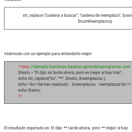
str_replace ("cadena a buscar", "cadena de reemplazo", $var
$numReemplazos)
Veámoslo con un ejemplo para entenderlo mejor:
<?php
//Ejemplo funciones básicas aprenderaprogramar.com
$texto = "El dijo: es tarde ahora, pero es mejor si hay tres";
echo str_replace("es", "**", $texto, $reemplazos );
echo '<br/>Se han realizado: '.$reemplazos. ' reemplazos<br/>';
echo $texto;
?>
El resultado esperado es: El dijo: ** tarde ahora, pero ** mejor si hay