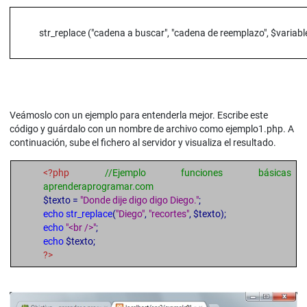
str_replace ("cadena a buscar", "cadena de reemplazo", $variab
Veámoslo con un ejemplo para entenderla mejor. Escribe este
código y guárdalo con un nombre de archivo como ejemplo1.php. A
continuación, sube el fichero al servidor y visualiza el resultado.
<?php
//Ejemplo funciones básicas
aprenderaprogramar.com
$texto =
"Donde dije digo digo Diego."
;
echo str_replace
(
"Diego"
,
"recortes"
, $texto);
echo
"<br />"
;
echo
$texto;
?>