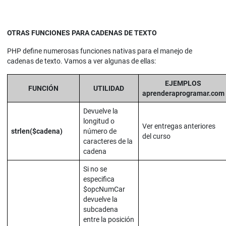
OTRAS FUNCIONES PARA CADENAS DE TEXTO
PHP define numerosas funciones nativas para el manejo de
cadenas de texto. Vamos a ver algunas de ellas:
EJEMPLOS
FUNCIÓN
UTILIDAD
aprenderaprogramar.com
Devuelve la
longitud o
Ver entregas anteriores
strlen($cadena)
número de
del curso
caracteres de la
cadena
Si no se
especifica
$opcNumCar
devuelve la
subcadena
entre la posición