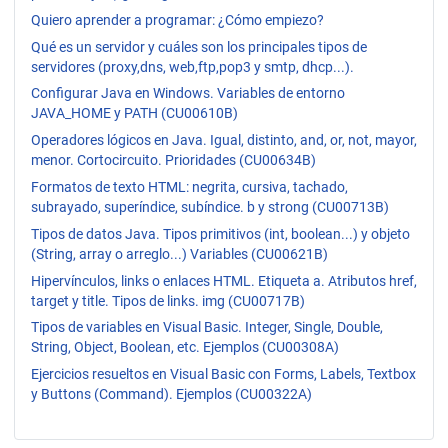
Quiero aprender a programar: ¿Cómo empiezo?
Qué es un servidor y cuáles son los principales tipos de
servidores (proxy,dns, web,ftp,pop3 y smtp, dhcp...).
Configurar Java en Windows. Variables de entorno
JAVA_HOME y PATH (CU00610B)
Operadores lógicos en Java. Igual, distinto, and, or, not, mayor,
menor. Cortocircuito. Prioridades (CU00634B)
Formatos de texto HTML: negrita, cursiva, tachado,
subrayado, superíndice, subíndice. b y strong (CU00713B)
Tipos de datos Java. Tipos primitivos (int, boolean...) y objeto
(String, array o arreglo...) Variables (CU00621B)
Hipervínculos, links o enlaces HTML. Etiqueta a. Atributos href,
target y title. Tipos de links. img (CU00717B)
Tipos de variables en Visual Basic. Integer, Single, Double,
String, Object, Boolean, etc. Ejemplos (CU00308A)
Ejercicios resueltos en Visual Basic con Forms, Labels, Textbox
y Buttons (Command). Ejemplos (CU00322A)