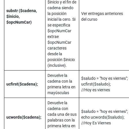
$inicio y el fin de
cadena siendo
substr ($cadena,
la posición
Ver entregas anteriores
$inicio,
inicial la cero. Si
del curso
$opcNumCar)
se especifica
$opcNumCar
extrae
$opcNumCar
caracteres
desde la
posición $inicio
(inclusive).
Devuelve la
$saludo = "hoy es viernes";
cadena con la
ucfirst($cadena);
ucfirst($saludo);
primera letra en
//Hoy es viernes
mayúsculas
Devuelve la
cadena con
$saludo = "hoy es viernes";
cada una de sus
ucwords($cadena);
echo ucwords($saludo);
palabras con la
//Hoy Es Viernes
primera letra en