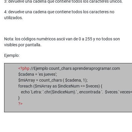
3: devuelve una cadena que contiene todos los caracteres únicos.
4: devuelve una cadena que contiene todos los caracteres no
utilizados.
Nota: los códigos numéricos ascii van de 0 a 255 y no todos son
visibles por pantalla.
Ejemplo:
<?php
//Ejemplo count_chars aprenderaprogramar.com
$cadena = 'es jueves';
$miArray = count_chars ( $cadena, 1);
foreach ($miArray as $indiceNum => $veces) {
echo 'Letra: '.chr($indiceNum).' , encontrada '. $veces.' veces<
}
?>