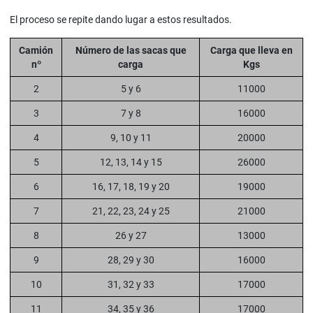
El proceso se repite dando lugar a estos resultados.
Camión
Número de las sacas que
Carga que lleva en
nº
carga
Kgs
2
5 y 6
11000
3
7 y 8
16000
4
9, 10 y 11
20000
5
12, 13, 14 y 15
26000
6
16, 17, 18, 19 y 20
19000
7
21, 22, 23, 24 y 25
21000
8
26 y 27
13000
9
28, 29 y 30
16000
10
31, 32 y 33
17000
11
34, 35 y 36
17000