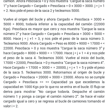
camión. Ahora PesoSaca > 0 y nos muestra “Cargue la saca número
1” y hace Cargado = Cargado + PesoSaca = 0 + 3000 = 3000. j = j + 1
= 2. Nos pide el peso de la saca 2 y tecleamos 5000.
Vuelve al origen del bucle y ahora Cargado + PesoSaca = 3000 +
5000 = 8000, todavía inferior a la capacidad del camión (22000
Kgs). PesoSaca es mayor que cero y nos muestra “Cargue la saca
número 2” y hace Cargado = Cargado + PesoSaca = 3000 + 5000 =
8000. Hace j = j +1 = 3, y nos pide el peso de la saca número 3.
Tecleamos 9000. Ahora Cargado + Peso es 8000 + 9000 = 17000 < <
22000. PesoSaca > 0 y nos muestra “Cargue la saca número 3” y
hace Cargado = 8000 + 9000 = = 17000. Hace j = j + 1 = 4 y nos pide
el peso de la saca 4. Tecleamos 3000. Vuelve al inicio del bucle,
17000 < 22000, PesoSaca > 0 y muestra “Cargue la saca número 4”.
Hace Cargado = 17000 + 3000 = = 20000, j = j + 1 = 5 y pide el peso
de la saca 5. Tecleamos 3000. Retornamos al origen de bucle y
Cargado + PesoSaca = 20000 + 3000 = 23000. Ahora no se cumple
Cargado + PesoSaca <= <= Capacidad ya que excedemos la
capacidad en 1000 Kgs por lo que no se entra en el bucle. El flujo se
deriva para mostrar “No cargue todavía. Despache el camión
número 1 y ponga a cargar el camión número 2”. Se hace el valor
cargado igual a cero y se regresa al bucle de camiones tomando el
valor i = 2.