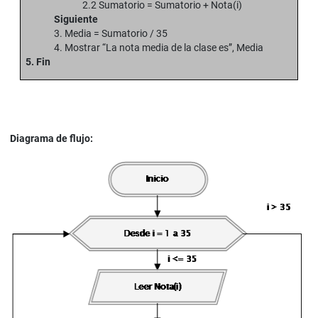
2.2 Sumatorio = Sumatorio + Nota(i)
Siguiente
3. Media = Sumatorio / 35
4. Mostrar “La nota media de la clase es”, Media
5. Fin
Diagrama de flujo: