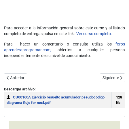
Para acceder a la información general sobre este curso y al listado
completo de entregas pulsa en este link:
Ver curso completo.
Para hacer un comentario o consulta utiliza los
foros
aprenderaprogramar.com,
abiertos a cualquier persona
independientemente de su nivel de conocimiento.
Artículo anterior: Acumuladores en programación y similitud con co
Artículo siguie
Anterior
Siguiente
Descargar archivo:
CU00160A Ejercicio resuelto acumulador pseudocodigo
128
diagrama flujo for next.pdf
Kb
Download