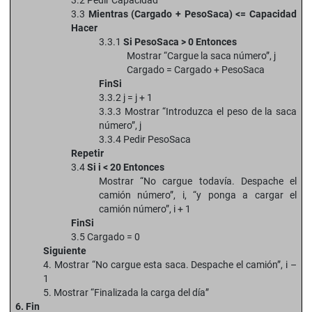
3.2 Pedir Capacidad
3.3
Mientras (Cargado + PesoSaca) <= Capacidad
Hacer
3.3.1
Si PesoSaca > 0 Entonces
Mostrar “Cargue la saca número”, j
Cargado = Cargado + PesoSaca
FinSi
3.3.2 j = j + 1
3.3.3 Mostrar “Introduzca el peso de la saca
número”, j
3.3.4 Pedir PesoSaca
Repetir
3.4
Si i < 20 Entonces
Mostrar “No cargue todavía. Despache el
camión número”, i, “y ponga a cargar el
camión número”, i + 1
FinSi
3.5 Cargado = 0
Siguiente
4. Mostrar “No cargue esta saca. Despache el camión”, i –
1
5. Mostrar “Finalizada la carga del día”
6. Fin