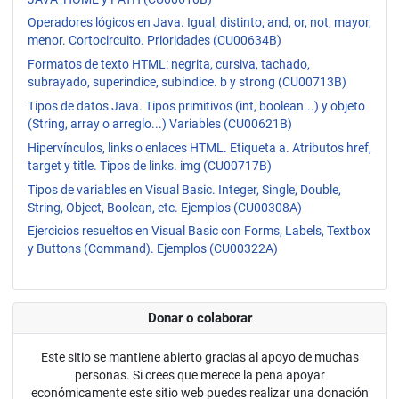
Operadores lógicos en Java. Igual, distinto, and, or, not, mayor,
menor. Cortocircuito. Prioridades (CU00634B)
Formatos de texto HTML: negrita, cursiva, tachado,
subrayado, superíndice, subíndice. b y strong (CU00713B)
Tipos de datos Java. Tipos primitivos (int, boolean...) y objeto
(String, array o arreglo...) Variables (CU00621B)
Hipervínculos, links o enlaces HTML. Etiqueta a. Atributos href,
target y title. Tipos de links. img (CU00717B)
Tipos de variables en Visual Basic. Integer, Single, Double,
String, Object, Boolean, etc. Ejemplos (CU00308A)
Ejercicios resueltos en Visual Basic con Forms, Labels, Textbox
y Buttons (Command). Ejemplos (CU00322A)
Donar o colaborar
Este sitio se mantiene abierto gracias al apoyo de muchas
personas. Si crees que merece la pena apoyar
económicamente este sitio web puedes realizar una donación