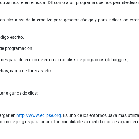
tros nos referiremos a IDE como a un programa que nos permite desarro
on cierta ayuda interactiva para generar código y para indicar los erro
ódigo escrito.
 de programación.
es para detección de errores o análisis de programas (debuggers).
bas, carga de librerías, etc.
ar algunos de ellos:
cargar en
http://www.eclipse.org.
Es uno de los entornos Java más utiliza
lación de plugins para añadir funcionalidades a medida que se vayan nec