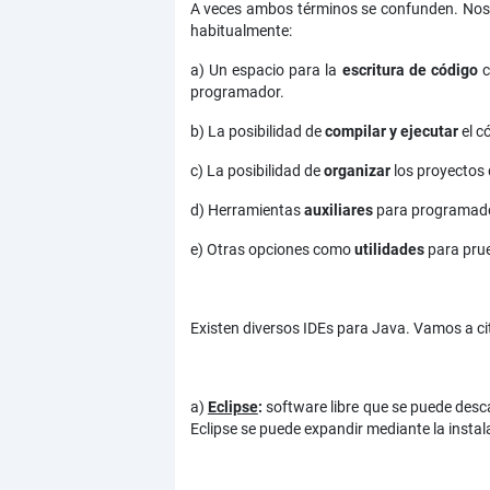
A veces ambos términos se confunden. Noso
habitualmente:
a) Un espacio para la
escritura de código
c
programador.
b) La posibilidad de
compilar y ejecutar
el c
c) La posibilidad de
organizar
los proyectos
d) Herramientas
auxiliares
para programador
e) Otras opciones como
utilidades
para prue
Existen diversos IDEs para Java. Vamos a cit
a)
Eclipse
:
software libre que se puede des
Eclipse se puede expandir mediante la insta