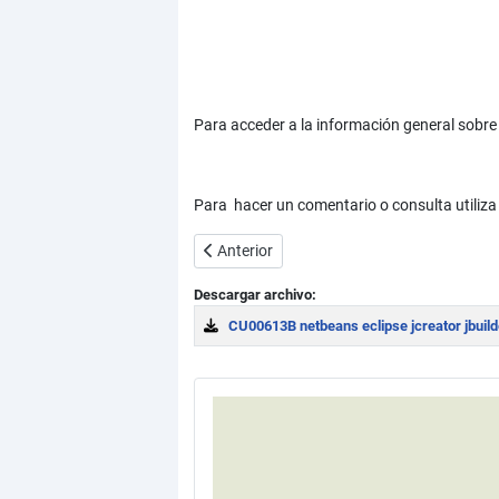
Para acceder a la información general sobre 
Para hacer un comentario o consulta utiliza
Artículo anterior: Compilar y ejecutar un
Anterior
Descargar archivo:
CU00613B netbeans eclipse jcreator jbuilde
Download