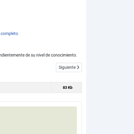
 completo.
ndientemente de su nivel de conocimiento.
(CU00612B)
Artículo siguiente: Descargar (download
Siguiente
83 Kb