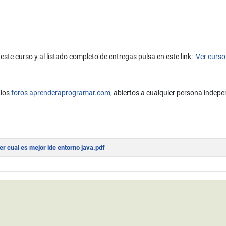
este curso y al listado completo de entregas pulsa en este link:
Ver curso
 los
foros aprenderaprogramar.com,
abiertos a cualquier persona indepe
 programa Java. Uso de la consola DOS o cmd de Windows. Invocar javac 
r cual es mejor ide entorno java.pdf