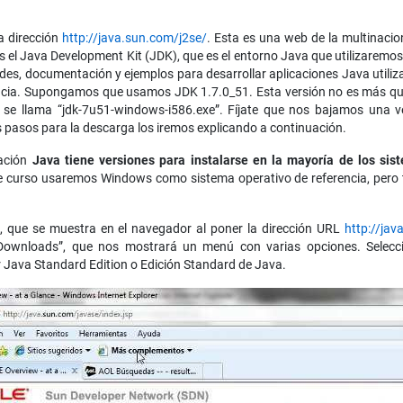
la dirección
http://java.sun.com/j2se/
. Esta es una web de la multinacio
 el Java Development Kit (JDK), que es el entorno Java que utilizaremo
des, documentación y ejemplos para desarrollar aplicaciones Java utili
cia. Supongamos que usamos JDK 1.7.0_51. Esta versión no es más que un
o se llama “jdk-7u51-windows-i586.exe”. Fíjate que nos bajamos una 
s pasos para la descarga los iremos explicando a continuación.
mación
Java tiene versiones para instalarse en la mayoría de los si
te curso usaremos Windows como sistema operativo de referencia, pero 
, que se muestra en el navegador al poner la dirección URL
http://jav
 “Downloads”, que nos mostrará un menú con varias opciones. Selec
 Java Standard Edition o Edición Standard de Java.