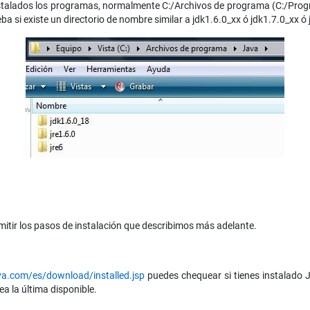
instalados los programas, normalmente C:/Archivos de programa (C:/Progr
ba si existe un directorio de nombre similar a jdk1.6.0_xx ó jdk1.7.0_xx ó
omitir los pasos de instalación que describimos más adelante.
va.com/es/download/installed.jsp
puedes chequear si tienes instalado Ja
ea la última disponible.