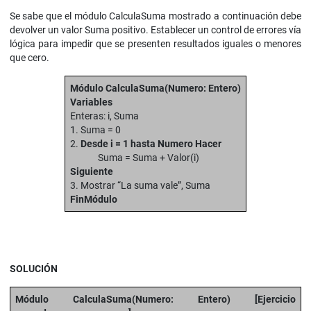
Se sabe que el módulo CalculaSuma mostrado a continuación debe
devolver un valor Suma positivo. Establecer un control de errores vía
lógica para impedir que se presenten resultados iguales o menores
que cero.
Módulo CalculaSuma(Numero: Entero)
Variables
Enteras: i, Suma
1. Suma = 0
2.
Desde i = 1 hasta Numero Hacer
Suma = Suma + Valor(i)
Siguiente
3. Mostrar “La suma vale”, Suma
FinMódulo
SOLUCIÓN
Módulo CalculaSuma(Numero: Entero) [Ejercicio