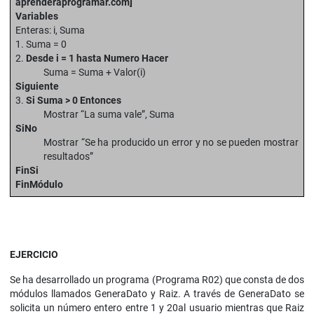
aprenderaprogramar.com]
Variables
Enteras: i, Suma
1. Suma = 0
2.
Desde i = 1 hasta Numero Hacer
Suma = Suma + Valor(i)
Siguiente
3.
Si Suma > 0 Entonces
Mostrar “La suma vale”, Suma
SiNo
Mostrar “Se ha producido un error y no se pueden mostrar
resultados”
FinSi
FinMódulo
EJERCICIO
Se ha desarrollado un programa (Programa R02) que consta de dos
módulos llamados GeneraDato y Raiz. A través de GeneraDato se
solicita un número entero entre 1 y 20al usuario mientras que Raiz