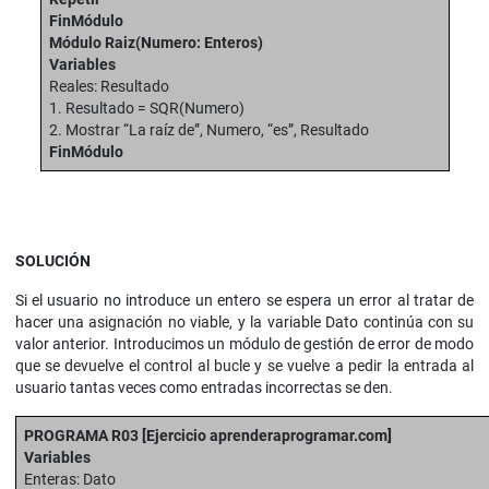
FinMódulo
Módulo Raiz(Numero: Enteros)
Variables
Reales: Resultado
1. Resultado = SQR(Numero)
2. Mostrar “La raíz de”, Numero, “es”, Resultado
FinMódulo
SOLUCIÓN
Si el usuario no introduce un entero se espera un error al tratar de
hacer una asignación no viable, y la variable Dato continúa con su
valor anterior. Introducimos un módulo de gestión de error de modo
que se devuelve el control al bucle y se vuelve a pedir la entrada al
usuario tantas veces como entradas incorrectas se den.
PROGRAMA R03 [Ejercicio aprenderaprogramar.com]
Variables
Enteras: Dato