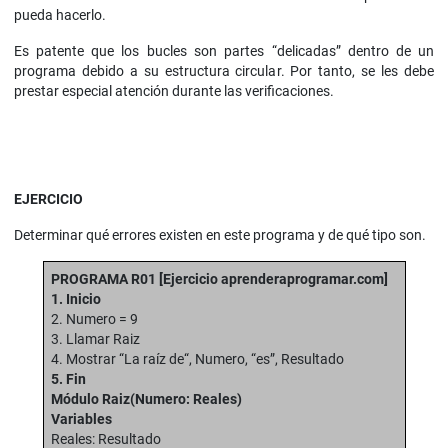
pueda hacerlo.
Es patente que los bucles son partes “delicadas” dentro de un
programa debido a su estructura circular. Por tanto, se les debe
prestar especial atención durante las verificaciones.
EJERCICIO
Determinar qué errores existen en este programa y de qué tipo son.
PROGRAMA R01
[Ejercicio aprenderaprogramar.com]
1. Inicio
2. Numero = 9
3. Llamar Raiz
4. Mostrar “La raíz de“, Numero, “es”, Resultado
5. Fin
Módulo Raiz(Numero: Reales)
Variables
Reales: Resultado