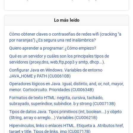
Lo más leído
Cómo obtener claves o contraseñas de redes wifi (cracking "a
por naranjas") ¿Es segura una red inalámbrica?
Quiero aprender a programar: ¿Cómo empiezo?
Qué es un servidor y cuáles son los principales tipos de
servidores (proxy,dns, web,ftp,pop3 y smtp, dhcp...).
Configurar Java en Windows. Variables de entorno
JAVA_HOME y PATH (CU00610B)
Operadores lógicos en Java. Igual, distinto, and, or, not, mayor,
menor. Cortocircuito. Prioridades (CU00634B)
Formatos de texto HTML: negrita, cursiva, tachado,
subrayado, superíndice, subíndice. b y strong (CU00713B)
Tipos de datos Java. Tipos primitivos (int, boolean...) y objeto
(String, array o arreglo...) Variables (CU00621B)
Hipervínculos, links o enlaces HTML. Etiqueta a. Atributos href,
target y title. Tipos de links. img (CU00717B)