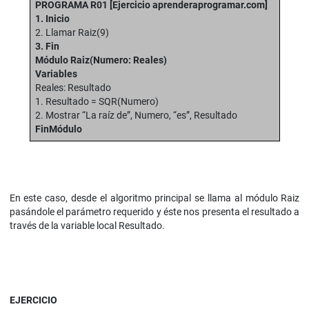
PROGRAMA R01
[Ejercicio aprenderaprogramar.com]
1. Inicio
2. Llamar Raiz(9)
3. Fin
Módulo Raiz(Numero: Reales)
Variables
Reales: Resultado
1. Resultado = SQR(Numero)
2. Mostrar “La raíz de”, Numero, “es”, Resultado
FinMódulo
En este caso, desde el algoritmo principal se llama al módulo Raiz
pasándole el parámetro requerido y éste nos presenta el resultado a
través de la variable local Resultado.
EJERCICIO