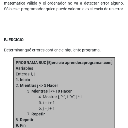
matemática válida y el ordenador no va a detectar error alguno.
Sólo es el programador quien puede valorar la existencia de un error.
EJERCICIO
Determinar qué errores contiene el siguiente programa.
PROGRAMA BUC
[Ejercicio aprenderaprogramar.com]
Variables
Enteras: i, j
1. Inicio
2.
Mientras j <> 5 Hacer
3.
Mientras i <> 10 Hacer
4. Mostrar j, “*”, i, “=”, j * i
5. i = i + 1
6. j = j + 1
7.
Repetir
8.
Repetir
9. Fin