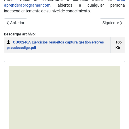
aprenderaprogramar.com,
abiertos a cualquier persona
independientemente de su nivel de conocimiento.
Artículo anterior: Captura y gestión de errores. Módulos y ejemplos
Artículo sigui
Anterior
Siguiente
Descargar archivo:
CU00246A Ejercicios resueltos captura gestion errores
106
pseudocodigo.pdf
Kb
Download