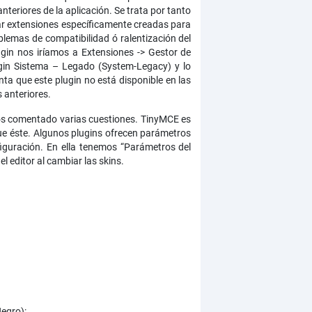
teriores de la aplicación. Se trata por tanto
izar extensiones específicamente creadas para
blemas de compatibilidad ó ralentización del
gin nos iríamos a Extensiones -> Gestor de
lugin Sistema – Legado (System-Legacy) y lo
enta que este plugin no está disponible en las
 anteriores.
emos comentado varias cuestiones. TinyMCE es
ue éste. Algunos plugins ofrecen parámetros
figuración. En ella tenemos “Parámetros del
 editor al cambiar las skins.
egro):