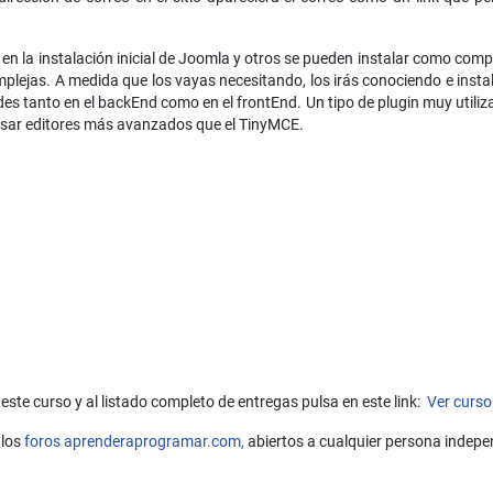
 en la instalación inicial de Joomla y otros se pueden instalar como co
plejas. A medida que los vayas necesitando, los irás conociendo e inst
 tanto en el backEnd como en el frontEnd. Un tipo de plugin muy utiliza
sar editores más avanzados que el TinyMCE.
este curso y al listado completo de entregas pulsa en este link:
Ver curso
 los
foros aprenderaprogramar.com,
abiertos a cualquier persona indepe
l en Joomla: configurar parámetros, sufijo de clase menu (class suffix) 