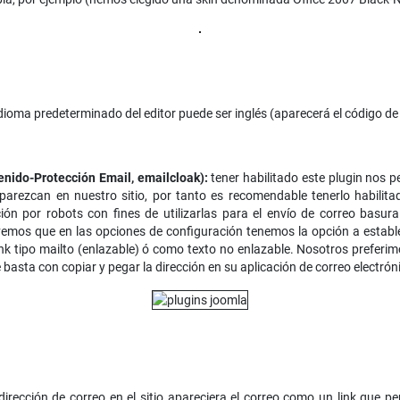
ioma predeterminado del editor puede ser inglés (aparecerá el código de i
enido-Protección Email, emailcloak):
tener habilitado este plugin nos p
aparezcan en nuestro sitio, por tanto es recomendable tenerlo habilit
ción por robots con fines de utilizarlas para el envío de correo basu
n vemos que en las opciones de configuración tenemos la opción a establ
nk tipo mailto (enlazable) ó como texto no enlazable. Nosotros preferim
 basta con copiar y pegar la dirección en su aplicación de correo electrón
rección de correo en el sitio apareciera el correo como un link que per