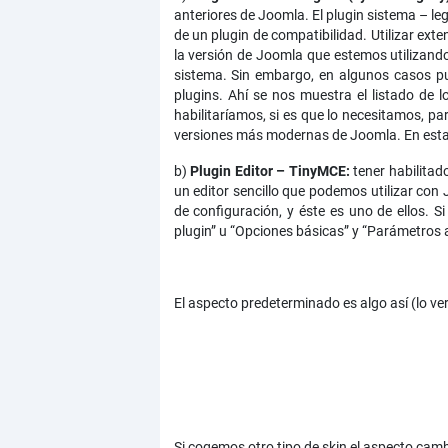
anteriores de Joomla. El plugin sistema – le
de un plugin de compatibilidad. Utilizar ext
la versión de Joomla que estemos utilizando
sistema. Sin embargo, en algunos casos pu
plugins. Ahí se nos muestra el listado de 
habilitaríamos, si es que lo necesitamos, par
versiones más modernas de Joomla. En estas 
b)
Plugin Editor – TinyMCE:
tener habilitad
un editor sencillo que podemos utilizar co
de configuración, y éste es uno de ellos. 
plugin” u “Opciones básicas” y “Parámetros 
El aspecto predeterminado es algo así (lo ve
Si cogemos otro tipo de skin el aspecto cam