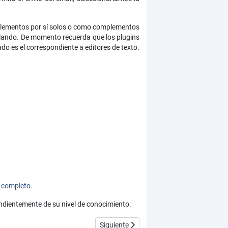
mplementos por sí solos o como complementos
alando. De momento recuerda que los plugins
do es el correspondiente a editores de texto.
 completo.
ndientemente de su nivel de conocimiento.
(CU00420A)
Artículo siguiente: Gestión y organizaci
Siguiente