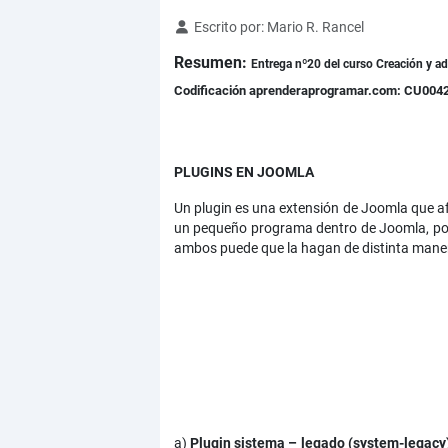
Detalles
Escrito por:
Mario R. Rancel
Resumen:
Entrega nº20 del curso Creación y a
Codificación aprenderaprogramar.com: CU004
PLUGINS EN JOOMLA
Un plugin es una extensión de Joomla que af
un pequeño programa dentro de Joomla, por 
ambos puede que la hagan de distinta maner
a)
Plugin sistema – legado (system-legacy