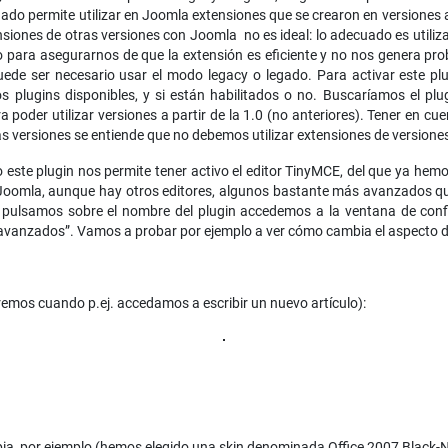
gado permite utilizar en Joomla extensiones que se crearon en versiones an
ensiones de otras versiones con Joomla no es ideal: lo adecuado es util
 para asegurarnos de que la extensión es eficiente y no nos genera pro
ede ser necesario usar el modo legacy o legado. Para activar este plu
los plugins disponibles, y si están habilitados o no. Buscaríamos el p
a poder utilizar versiones a partir de la 1.0 (no anteriores). Tener en cu
versiones se entiende que no debemos utilizar extensiones de versiones
o este plugin nos permite tener activo el editor TinyMCE, del que ya h
n Joomla, aunque hay otros editores, algunos bastante más avanzados q
Si pulsamos sobre el nombre del plugin accedemos a la ventana de con
avanzados”. Vamos a probar por ejemplo a ver cómo cambia el aspecto del
remos cuando p.ej. accedamos a escribir un nuevo artículo):
bia, por ejemplo (hemos elegido una skin denominada Office 2007 Black-N