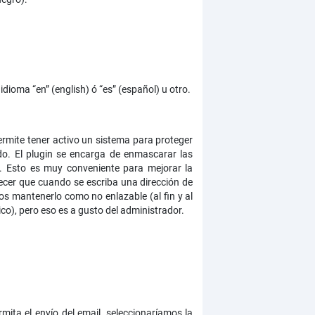
dioma “en” (english) ó “es” (español) u otro.
ermite tener activo un sistema para proteger
ado. El plugin se encarga de enmascarar las
ra. Esto es muy conveniente para mejorar la
ecer que cuando se escriba una dirección de
os mantenerlo como no enlazable (al fin y al
ico), pero eso es a gusto del administrador.
mita el envío del email, seleccionaríamos la