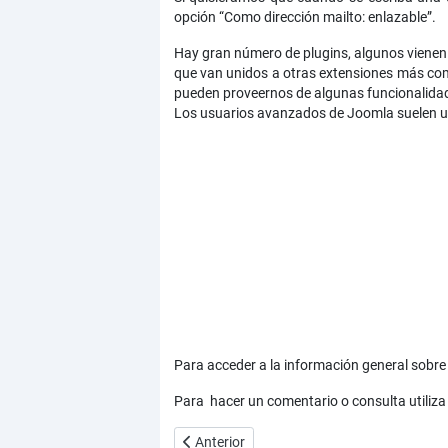
opción “Como dirección mailto: enlazable”.
Hay gran número de plugins, algunos vienen
que van unidos a otras extensiones más com
pueden proveernos de algunas funcionalidades
Los usuarios avanzados de Joomla suelen u
Para acceder a la información general sobre 
Para hacer un comentario o consulta utiliza
Artículo anterior: Crear un menú horizonta
Anterior