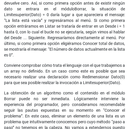
devuelve cero. Así, si como primera opción antes de existir ningún
dato se entrara en el móduloBorrar, la situación de
Limitesuperior(Dato) = 0 daría lugar a que apareciera el mensaje:
“La lista está vacía” y regresáramos al menú. Si como primera
opción entráramos en Listar se trataría de entrar en un Desde i = 1
hasta 0, con lo cual el bucle no se ejecutaría, según vimos al hablar
del Desde ... Siguiente. Regresaríamos directamente al menú. Por
último, si como primera opción eligiéramos Conocer total de datos,
se mostraría el mensaje: “El número de datos actualmente en la lista
es 0”.
Conviene comprobar cómo trata el lenguaje con el que trabajemos a
un array no definido. En un caso como este es posible que sea
necesario realizar una declaración como Redimensionar Dato(0)
para que sea posible realizar la invocación a Limitesuperior(Dato).
La obtención de un algoritmo como el contenido en el módulo
Borrar puede no ser inmediata. Lógicamente interviene la
experiencia del programador, pero consideramos recomendable
seguir las pautas expuestas en su momento en “Conocer el
problema”. En este caso, eliminar un elemento de una lista es un
problema que intuitivamente conocemos pero cuyo método “paso a
paso” no tenemos en la cabeza. No vamos a extendernos puesto