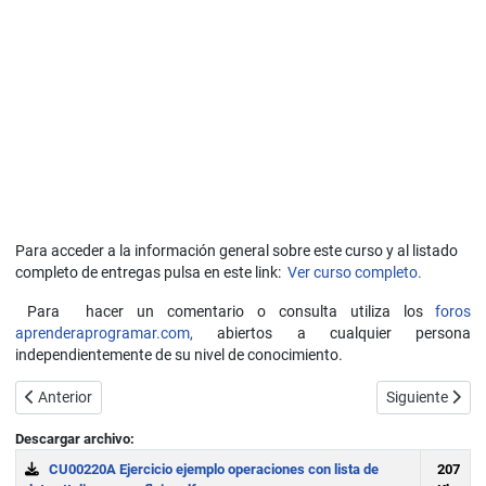
Para acceder a la información general sobre este curso y al listado
completo de entregas pulsa en este link:
Ver curso completo.
Para hacer un comentario o consulta utiliza los
foros
aprenderaprogramar.com,
abiertos a cualquier persona
independientemente de su nivel de conocimiento.
Artículo anterior: Ejercicio ejemplo algoritmo de operaciones (añadir,
Artículo sigui
Anterior
Siguiente
Descargar archivo:
CU00220A Ejercicio ejemplo operaciones con lista de
207