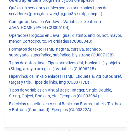
Quiero aprender a programar: ¿Cómo empiezo?
Qué es un servidor y cuáles son los principales tipos de
servidores (proxy,dns, web,ftp,pop3 y smtp, dhcp...).
Configurar Java en Windows. Variables de entorno
JAVA_HOME y PATH (CU00610B)
Operadores lógicos en Java. Igual, distinto, and, or, not, mayor,
menor. Cortocircuito. Prioridades (CU00634B)
Formatos de texto HTML: negrita, cursiva, tachado,
subrayado, superíndice, subíndice. b y strong (CU00713B)
Tipos de datos Java. Tipos primitivos (int, boolean...) y objeto
(String, array o arreglo...) Variables (CU00621B)
Hipervínculos, links o enlaces HTML. Etiqueta a. Atributos href,
target y title. Tipos de links. img (CU00717B)
Tipos de variables en Visual Basic. Integer, Single, Double,
String, Object, Boolean, etc. Ejemplos (CU00308A)
Ejercicios resueltos en Visual Basic con Forms, Labels, Textbox
y Buttons (Command). Ejemplos (CU00322A)