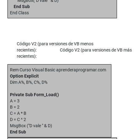
MsgBox("D vale " & D)
End Sub
End Class
Código V2 (para versiones de VB menos
recientes): Código V2 (para versiones de VB más
recientes):
Rem Curso Visual Basic aprenderaprogramar.com
Option Explicit
Dim A%, B%, C%, D%
Private Sub Form_Load()
A = 3
B = 2
C = A * B
D = C ^ 2
MsgBox ("D vale " & D)
End Sub