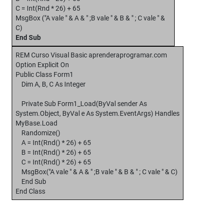
C = Int(Rnd * 26) + 65
MsgBox ("A vale " & A & " ;B vale " & B & " ; C vale " &
C)
End Sub
REM Curso Visual Basic aprenderaprogramar.com
Option Explicit On
Public Class Form1
Dim A, B, C As Integer
Private Sub Form1_Load(ByVal sender As
System.Object, ByVal e As System.EventArgs) Handles
MyBase.Load
Randomize()
A = Int(Rnd() * 26) + 65
B = Int(Rnd() * 26) + 65
C = Int(Rnd() * 26) + 65
MsgBox("A vale " & A & " ;B vale " & B & " ; C vale " & C)
End Sub
End Class