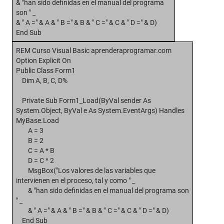
& "han sido definidas en el manual del programa
son " _
& " A =" & A & " B =" & B & " C =" & C & " D =" & D)
End Sub
REM Curso Visual Basic aprenderaprogramar.com
Option Explicit On
Public Class Form1
Dim A, B, C, D%
Private Sub Form1_Load(ByVal sender As
System.Object, ByVal e As System.EventArgs) Handles
MyBase.Load
A = 3
B = 2
C = A * B
D = C ^ 2
MsgBox("Los valores de las variables que
intervienen en el proceso, tal y como " _
& "han sido definidas en el manual del programa son
" _
& " A =" & A & " B =" & B & " C =" & C & " D =" & D)
End Sub