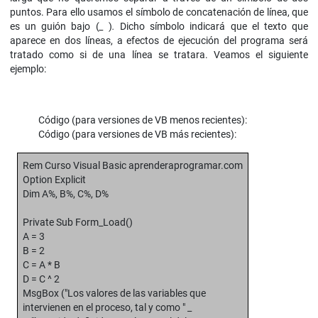
puntos. Para ello usamos el símbolo de concatenación de línea, que
es un guión bajo (
_
)
.
Dicho símbolo indicará que el texto que
aparece en dos líneas, a efectos de ejecución del programa será
tratado como si de una línea se tratara. Veamos el siguiente
ejemplo:
Código (para versiones de VB menos recientes):
Código (para versiones de VB más recientes):
Rem Curso Visual Basic aprenderaprogramar.com
Option Explicit
Dim A%, B%, C%, D%
Private Sub Form_Load()
A = 3
B = 2
C = A * B
D = C ^ 2
MsgBox ("Los valores de las variables que
intervienen en el proceso, tal y como " _