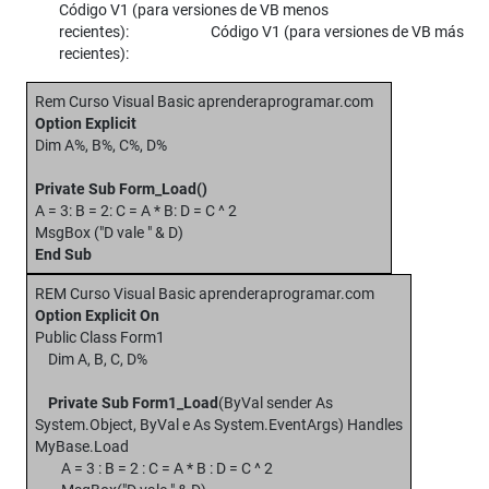
Código V1 (para versiones de VB menos
recientes): Código V1 (para versiones de VB más
recientes):
Rem Curso Visual Basic aprenderaprogramar.com
Option Explicit
Dim A%, B%, C%, D%
Private Sub Form_Load()
A = 3: B = 2: C = A * B: D = C ^ 2
MsgBox ("D vale " & D)
End Sub
REM Curso Visual Basic aprenderaprogramar.com
Option Explicit On
Public Class Form1
Dim A, B, C, D%
Private Sub Form1_Load
(ByVal sender As
System.Object, ByVal e As System.EventArgs) Handles
MyBase.Load
A = 3 : B = 2 : C = A * B : D = C ^ 2