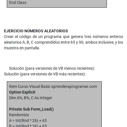
End Class
EJERCICIO NÚMEROS ALEATORIOS
Crear el código de un programa que genera tres números enteros
aleatorios A, B, C comprendidos entre 65 y 90, ambos inclusive, y los
muestra en pantalla.
Solución (para versiones de VB menos recientes):
Solución (para versiones de VB más recientes):
Rem Curso Visual Basic aprenderaprogramar.com
Option Explicit
Dim A%, B%, C As Integer
Private Sub Form_Load()
Randomize
A = Int(Rnd * 26) + 65
B = Int(Rnd * 26) + 65