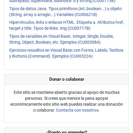
subrayado, superíndice, subíndice. b y strong (CU00713B)
Tipos de datos Java. Tipos primitivos (int, boolean...) y objeto
(String, array o arreglo...) Variables (CU00621B)
Hipervínculos, links o enlaces HTML. Etiqueta a. Atributos href,
target y title. Tipos de links. img (CU00717B)
Tipos de variables en Visual Basic. Integer, Single, Double,
String, Object, Boolean, etc. Ejemplos (CU00308A)
Ejercicios resueltos en Visual Basic con Forms, Labels, Textbox
y Buttons (Command). Ejemplos (CU00322A)
Donar o colaborar
Este sitio se mantiene abierto gracias al apoyo de muchas
personas. Si crees que merece la pena apoyar
económicamente este sitio web puedes realizar una donación
o colaborar.
Contacta con nosotros.
¿Puedo yo aprender?