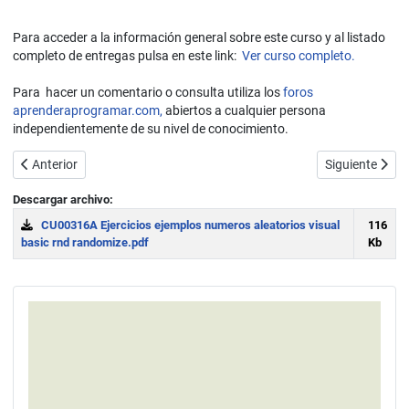
Para acceder a la información general sobre este curso y al listado
completo de entregas pulsa en este link:
Ver curso completo.
Para hacer un comentario o consulta utiliza los
foros
aprenderaprogramar.com,
abiertos a cualquier persona
independientemente de su nivel de conocimiento.
Artículo anterior: Generar números aleatorios en Visual Basic (deci
Artículo siguie
Anterior
Siguiente
Descargar archivo:
CU00316A Ejercicios ejemplos numeros aleatorios visual
116
basic rnd randomize.pdf
Kb
Download