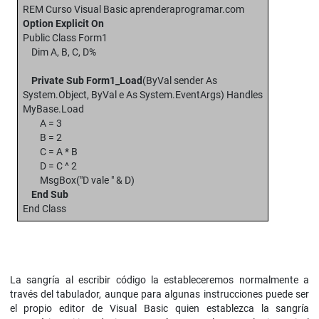
REM Curso Visual Basic aprenderaprogramar.com
Option Explicit On
Public Class Form1
Dim A, B, C, D%
Private Sub Form1_Load
(ByVal sender As
System.Object, ByVal e As System.EventArgs) Handles
MyBase.Load
A = 3
B = 2
C = A * B
D = C ^ 2
MsgBox("D vale " & D)
End Sub
End Class
La sangría al escribir código la estableceremos normalmente a
través del tabulador, aunque para algunas instrucciones puede ser
el propio editor de Visual Basic quien establezca la sangría