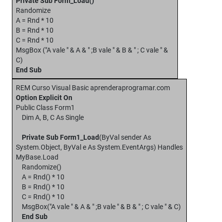
Private Sub Form_Load()
Randomize
A = Rnd * 10
B = Rnd * 10
C = Rnd * 10
MsgBox ("A vale " & A & " ;B vale " & B & " ; C vale " &
C)
End Sub
REM Curso Visual Basic aprenderaprogramar.com
Option Explicit On
Public Class Form1
Dim A, B, C As Single
Private Sub Form1_Load
(ByVal sender As
System.Object, ByVal e As System.EventArgs) Handles
MyBase.Load
Randomize()
A = Rnd() * 10
B = Rnd() * 10
C = Rnd() * 10
MsgBox("A vale " & A & " ;B vale " & B & " ; C vale " & C)
End Sub