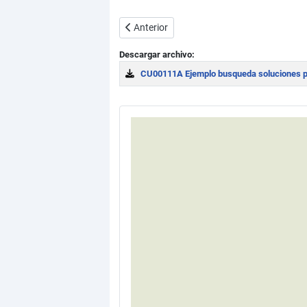
Artículo anterior: Condicionantes y métod
Anterior
Descargar archivo:
CU00111A Ejemplo busqueda soluciones pr
Download