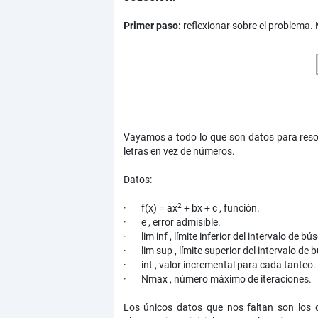
Primer paso:
reflexionar sobre el problema
Vayamos a todo lo que son datos para resol
letras en vez de números.
Datos:
2
· f(x) = ax
+ bx + c , función.
· e , error admisible.
· lim inf , límite inferior del intervalo de b
· lim sup , límite superior del intervalo de
· int , valor incremental para cada tanteo.
· Nmax , número máximo de iteraciones.
Los únicos datos que nos faltan son los