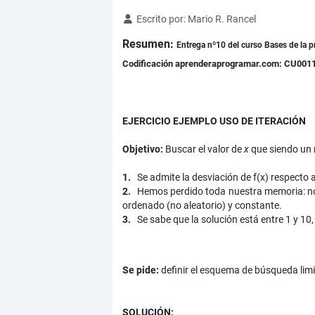
Detalles
Escrito por:
Mario R. Rancel
Resumen:
Entrega nº10 del curso Bases de la p
Codificación aprenderaprogramar.com: CU001
EJERCICIO EJEMPLO USO DE ITERACIÓN
Objetivo:
Buscar el valor de
x
que siendo un 
1.
Se admite la desviación de f(x) respecto a
2.
Hemos perdido toda nuestra memoria: no 
ordenado (no aleatorio) y constante.
3.
Se sabe que la solución está entre 1 y 1
Se pide:
definir el esquema de búsqueda lim
SOLUCIÓN: