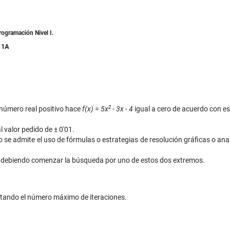
rogramación Nivel I.
11A
2
número real positivo hace
f(x) = 5x
- 3x - 4
igual a cero de acuerdo con es
l valor pedido de ± 0'01.
se admite el uso de fórmulas o estrategias de resolución gráficas o an
0, debiendo comenzar la búsqueda por uno de estos dos extremos.
itando el número máximo de iteraciones.