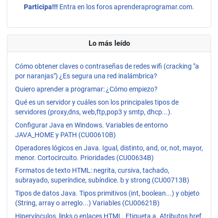
Participa!!!
Entra en los foros aprenderaprogramar.com.
Lo más leído
Cómo obtener claves o contraseñas de redes wifi (cracking "a
por naranjas") ¿Es segura una red inalámbrica?
Quiero aprender a programar: ¿Cómo empiezo?
Qué es un servidor y cuáles son los principales tipos de
servidores (proxy,dns, web,ftp,pop3 y smtp, dhcp...).
Configurar Java en Windows. Variables de entorno
JAVA_HOME y PATH (CU00610B)
Operadores lógicos en Java. Igual, distinto, and, or, not, mayor,
menor. Cortocircuito. Prioridades (CU00634B)
Formatos de texto HTML: negrita, cursiva, tachado,
subrayado, superíndice, subíndice. b y strong (CU00713B)
Tipos de datos Java. Tipos primitivos (int, boolean...) y objeto
(String, array o arreglo...) Variables (CU00621B)
Hipervínculos, links o enlaces HTML. Etiqueta a. Atributos href,