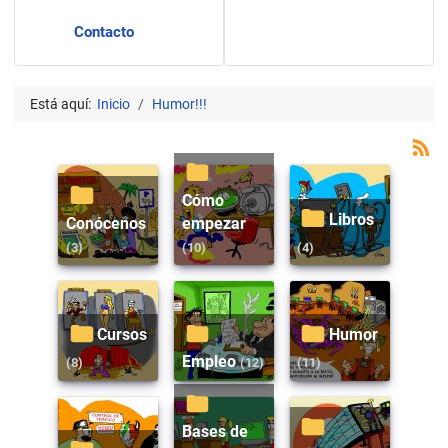
Contacto
Está aquí:
Inicio
Humor!!!
Cómo
Libros
Conócenos
empezar
(3)
(10)
(4)
Cursos
Humor
Empleo
(8)
(12)
(11)
Bases de