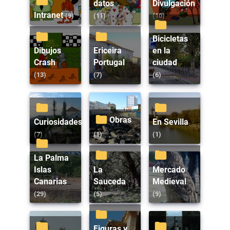
datos
Divulgación
Intranet
(9)
(11)
(10)
Bicicletas
Dibujos
Ericeira
en la
Crash
Portugal
ciudad
(13)
(7)
(6)
Obras
Curiosidades
En Sevilla
(7)
(1)
(1)
La Palma
Islas
La
Mercado
Canarias
Sauceda
Medieval
(29)
(5)
(9)
Figuras y