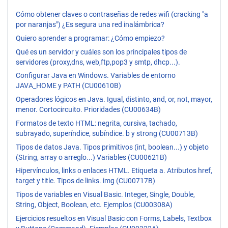
Cómo obtener claves o contraseñas de redes wifi (cracking "a
por naranjas") ¿Es segura una red inalámbrica?
Quiero aprender a programar: ¿Cómo empiezo?
Qué es un servidor y cuáles son los principales tipos de
servidores (proxy,dns, web,ftp,pop3 y smtp, dhcp...).
Configurar Java en Windows. Variables de entorno
JAVA_HOME y PATH (CU00610B)
Operadores lógicos en Java. Igual, distinto, and, or, not, mayor,
menor. Cortocircuito. Prioridades (CU00634B)
Formatos de texto HTML: negrita, cursiva, tachado,
subrayado, superíndice, subíndice. b y strong (CU00713B)
Tipos de datos Java. Tipos primitivos (int, boolean...) y objeto
(String, array o arreglo...) Variables (CU00621B)
Hipervínculos, links o enlaces HTML. Etiqueta a. Atributos href,
target y title. Tipos de links. img (CU00717B)
Tipos de variables en Visual Basic. Integer, Single, Double,
String, Object, Boolean, etc. Ejemplos (CU00308A)
Ejercicios resueltos en Visual Basic con Forms, Labels, Textbox