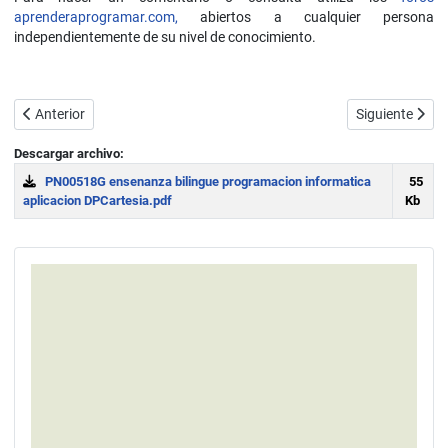
aprenderaprogramar.com,
abiertos a cualquier persona
independientemente de su nivel de conocimiento.
Artículo anterior: Pensamiento computacional para niños en primari
Artículo sigui
Anterior
Siguiente
Descargar archivo:
PN00518G ensenanza bilingue programacion informatica
55
aplicacion DPCartesia.pdf
Kb
Download