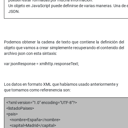
pueden estar formadas por mucha información.
Un objeto en JavaScript puede definirse de varias maneras. Una de ell
JSON.
Podemos obtener la cadena de texto que contiene la definición del
objeto que vamos a crear simplemente recuperando el contenido del
archivo json con esta sintaxis:
var jsonResponse = xmlhttp.responseText;
Los datos en formato XML que habíamos usado anteriormente y
que tomamos como referenencia son:
<?xml version="1.0" encoding="UTF-8"?>
<listadoPaises>
<pais>
<nombre>España</nombre>
<capital>Madrid</capital>