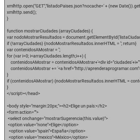
xmlhttp.open("GET","listadoPaises.json?nocache=' + (new Date()).get
xmlhttp.send();
}
function mostrarCiudades (arrayCiudades) {
var nodoMostrarResultados = document.getElementById('listaCiudad
if (!arrayCiudades) {nodoMostrarResultados.innerHTML = ''; return}
var contenidosAMostrar = '';
for (var i=0; i<arrayCiudades.length;i++) {
contenidosAMostrar = contenidosAMostrar+'<div id="ciudades'+i+'">
contenidosAMostrar += '<a href="http://aprenderaprogramar.com">' +
}
if (contenidosAMostrar) {nodoMostrarResultados.innerHTML = cont
}
</script></head>
<body style="margin:20px;"><h2>Elige un país:</h2>
<form action="">
<select onchange="mostrarSugerencia(this.value)">
<option value="none">Elige</option>
<option value="spain">España</option>
<option value="mexico">México</option>