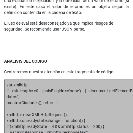
una evaluación o ejecución, y la obtención de un valor de retorno (si
existe). En este caso el valor de retorno es un objeto según la
definición contenida en la cadena de texto.
El uso de eval está desaconsejado ya que implica riesgos de
seguridad. Se recomienda usar JSON.parse.
ANÁLISIS DEL CÓDIGO
Centraremos nuestra atención en este fragmento de código:
var xmlhttp;
if (str.length==0 ||paisElegido=='none') { document.getElementB
datos";
mostrarCiudades(); return; }
xmlhttp=new XMLHttpRequest();
xmlhttp.onreadystatechange = function() {
if (xmlhttp.readyState==4 && xmlhttp.status==200) {
var jsonResponse = xmlhttp.responseText;