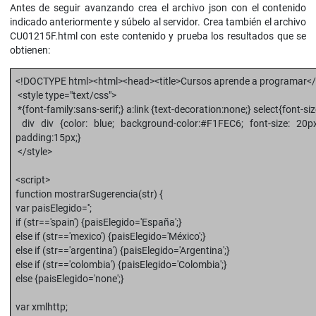
Antes de seguir avanzando crea el archivo json con el contenido
indicado anteriormente y súbelo al servidor. Crea también el archivo
CU01215F.html con este contenido y prueba los resultados que se
obtienen:
<!DOCTYPE html><html><head><title>Cursos aprende a programar</ti
<style type="text/css">
*{font-family:sans-serif;} a:link {text-decoration:none;} select{font-si
div div {color: blue; background-color:#F1FEC6; font-size: 20px;
padding:15px;}
</style>
<script>
function mostrarSugerencia(str) {
var paisElegido='';
if (str=='spain') {paisElegido='España';}
else if (str=='mexico') {paisElegido='México';}
else if (str=='argentina') {paisElegido='Argentina';}
else if (str=='colombia') {paisElegido='Colombia';}
else {paisElegido='none';}
var xmlhttp;