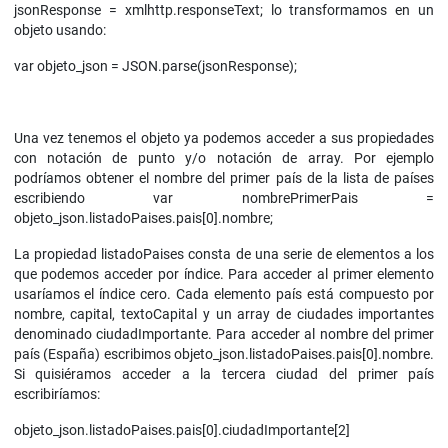
jsonResponse = xmlhttp.responseText; lo transformamos en un
objeto usando:
var objeto_json = JSON.parse(jsonResponse);
Una vez tenemos el objeto ya podemos acceder a sus propiedades
con notación de punto y/o notación de array. Por ejemplo
podríamos obtener el nombre del primer país de la lista de países
escribiendo var nombrePrimerPais =
objeto_json.listadoPaises.pais[0].nombre;
La propiedad listadoPaises consta de una serie de elementos a los
que podemos acceder por índice. Para acceder al primer elemento
usaríamos el índice cero. Cada elemento país está compuesto por
nombre, capital, textoCapital y un array de ciudades importantes
denominado ciudadImportante. Para acceder al nombre del primer
país (España) escribimos objeto_json.listadoPaises.pais[0].nombre.
Si quisiéramos acceder a la tercera ciudad del primer país
escribiríamos:
objeto_json.listadoPaises.pais[0].ciudadImportante[2]