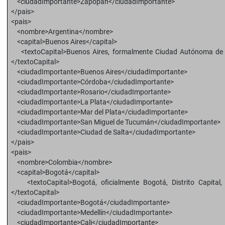
<ciudadImportante>Zapopan</ciudadImportante>
</pais>
<pais>
<nombre>Argentina</nombre>
<capital>Buenos Aires</capital>
<textoCapital>Buenos Aires, formalmente Ciudad Autónoma de
</textoCapital>
<ciudadImportante>Buenos Aires</ciudadImportante>
<ciudadImportante>Córdoba</ciudadImportante>
<ciudadImportante>Rosario</ciudadImportante>
<ciudadImportante>La Plata</ciudadImportante>
<ciudadImportante>Mar del Plata</ciudadImportante>
<ciudadImportante>San Miguel de Tucumán</ciudadImportante>
<ciudadImportante>Ciudad de Salta</ciudadImportante>
</pais>
<pais>
<nombre>Colombia</nombre>
<capital>Bogotá</capital>
<textoCapital>Bogotá, oficialmente Bogotá, Distrito Capital,
</textoCapital>
<ciudadImportante>Bogotá</ciudadImportante>
<ciudadImportante>Medellín</ciudadImportante>
<ciudadImportante>Cali</ciudadImportante>