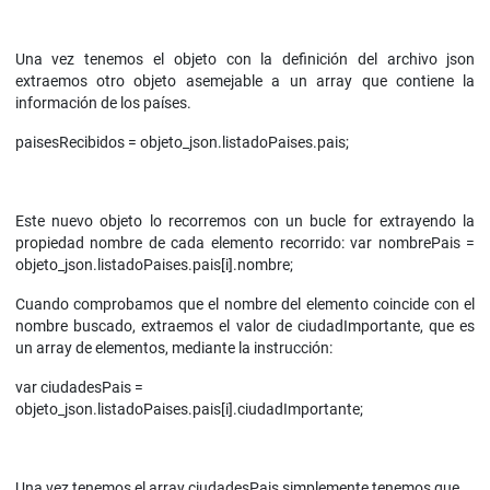
Una vez tenemos el objeto con la definición del archivo json
extraemos otro objeto asemejable a un array que contiene la
información de los países.
paisesRecibidos = objeto_json.listadoPaises.pais;
Este nuevo objeto lo recorremos con un bucle for extrayendo la
propiedad nombre de cada elemento recorrido: var nombrePais =
objeto_json.listadoPaises.pais[i].nombre;
Cuando comprobamos que el nombre del elemento coincide con el
nombre buscado, extraemos el valor de ciudadImportante, que es
un array de elementos, mediante la instrucción:
var ciudadesPais =
objeto_json.listadoPaises.pais[i].ciudadImportante;
Una vez tenemos el array ciudadesPais simplemente tenemos que