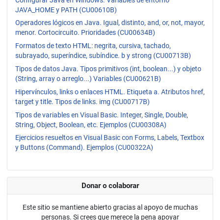
JAVA_HOME y PATH (CU00610B)
Operadores lógicos en Java. Igual, distinto, and, or, not, mayor,
menor. Cortocircuito. Prioridades (CU00634B)
Formatos de texto HTML: negrita, cursiva, tachado,
subrayado, superíndice, subíndice. b y strong (CU00713B)
Tipos de datos Java. Tipos primitivos (int, boolean...) y objeto
(String, array o arreglo...) Variables (CU00621B)
Hipervínculos, links o enlaces HTML. Etiqueta a. Atributos href,
target y title. Tipos de links. img (CU00717B)
Tipos de variables en Visual Basic. Integer, Single, Double,
String, Object, Boolean, etc. Ejemplos (CU00308A)
Ejercicios resueltos en Visual Basic con Forms, Labels, Textbox
y Buttons (Command). Ejemplos (CU00322A)
Donar o colaborar
Este sitio se mantiene abierto gracias al apoyo de muchas
personas. Si crees que merece la pena apoyar