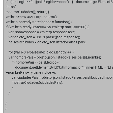
if (str.length==0 ||paisElegido=='none') { document.getElementB
datos";
mostrarCiudades(); return; }
xmlhttp=new XMLHttpRequest();
xmlhttp.onreadystatechange = function() {
if (xmlhttp.readyState==4 && xmlhttp.status==200) {
var jsonResponse = xmlhttp.responseText;
var objeto_json = JSON.parse(jsonResponse);
paisesRecibidos = objeto_json.listadoPaises.pais;
for (var i=0; i<paisesRecibidos.length;i++) {
var nombrePais = objeto_json.listadoPaises.pais[i].nombre;
if (nombrePais==paisElegido) {
document.getElementById("txtInformacion").innerHTML = 'El pai
'+nombrePais+ ' y tiene indice '+i;
var ciudadesPais = objeto_json.listadoPaises.pais[i].ciudadImpor
mostrarCiudades(ciudadesPais);
}
}
}
}