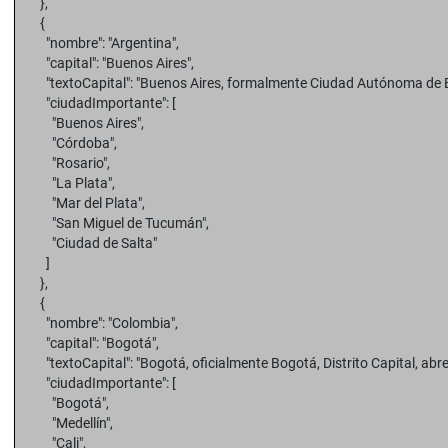
},
{
"nombre": "Argentina",
"capital": "Buenos Aires",
"textoCapital": "Buenos Aires, formalmente Ciudad Autónoma de B
"ciudadImportante": [
"Buenos Aires",
"Córdoba",
"Rosario",
"La Plata",
"Mar del Plata",
"San Miguel de Tucumán",
"Ciudad de Salta"
]
},
{
"nombre": "Colombia",
"capital": "Bogotá",
"textoCapital": "Bogotá, oficialmente Bogotá, Distrito Capital, abrev
"ciudadImportante": [
"Bogotá",
"Medellín",
"Cali",