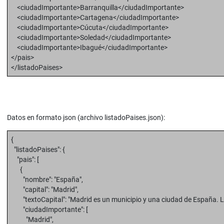
<ciudadImportante>Barranquilla</ciudadImportante>
<ciudadImportante>Cartagena</ciudadImportante>
<ciudadImportante>Cúcuta</ciudadImportante>
<ciudadImportante>Soledad</ciudadImportante>
<ciudadImportante>Ibagué</ciudadImportante>
</pais>
</listadoPaises>
Datos en formato json (archivo listadoPaises.json):
{
"listadoPaises": {
"pais": [
{
"nombre": "España",
"capital": "Madrid",
"textoCapital": "Madrid es un municipio y una ciudad de España. La
"ciudadImportante": [
"Madrid",