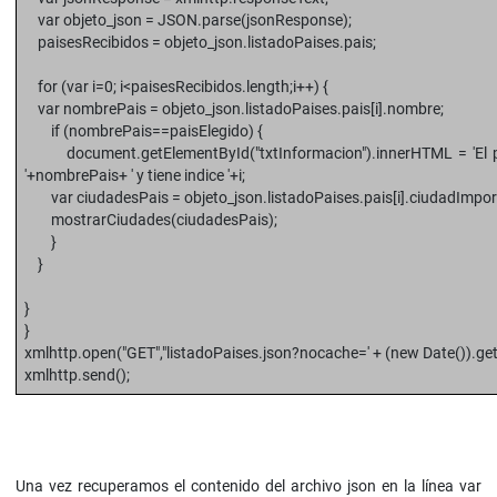
var objeto_json = JSON.parse(jsonResponse);
paisesRecibidos = objeto_json.listadoPaises.pais;
for (var i=0; i<paisesRecibidos.length;i++) {
var nombrePais = objeto_json.listadoPaises.pais[i].nombre;
if (nombrePais==paisElegido) {
document.getElementById("txtInformacion").innerHTML = 'El pai
'+nombrePais+ ' y tiene indice '+i;
var ciudadesPais = objeto_json.listadoPaises.pais[i].ciudadImpor
mostrarCiudades(ciudadesPais);
}
}
}
}
xmlhttp.open("GET","listadoPaises.json?nocache=' + (new Date()).get
xmlhttp.send();
Una vez recuperamos el contenido del archivo json en la línea var