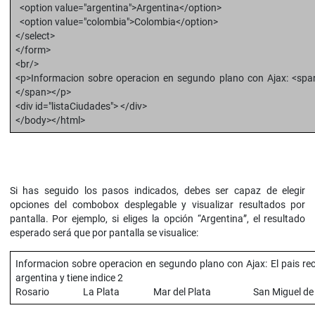
<option value="argentina">Argentina</option>
<option value="colombia">Colombia</option>
</select>
</form>
<br/>
<p>Informacion sobre operacion en segundo plano con Ajax: <span 
</span></p>
<div id="listaCiudades"> </div>
</body></html>
Si has seguido los pasos indicados, debes ser capaz de elegir
opciones del combobox desplegable y visualizar resultados por
pantalla. Por ejemplo, si eliges la opción “Argentina”, el resultado
esperado será que por pantalla se visualice:
Informacion sobre operacion en segundo plano con Ajax: El pais re
argentina y tiene indice 2
Rosario La Plata Mar del Plata San Miguel de T