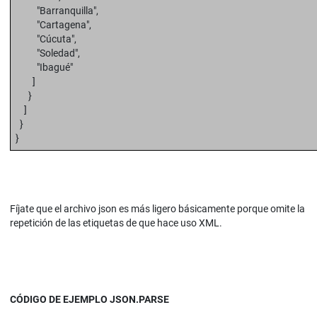
"Barranquilla",
"Cartagena",
"Cúcuta",
"Soledad",
"Ibagué"
]
}
]
}
}
Fíjate que el archivo json es más ligero básicamente porque omite la
repetición de las etiquetas de que hace uso XML.
CÓDIGO DE EJEMPLO JSON.PARSE