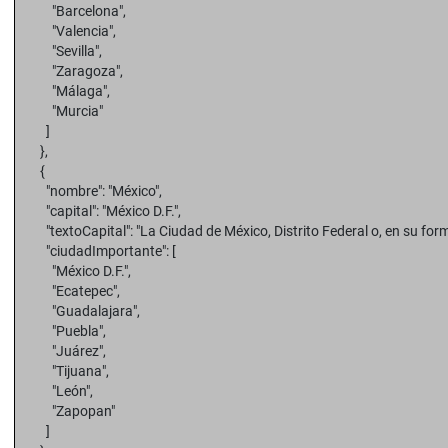
"Barcelona",
"Valencia",
"Sevilla",
"Zaragoza",
"Málaga",
"Murcia"
]
},
{
"nombre": "México",
"capital": "México D.F.",
"textoCapital": "La Ciudad de México, Distrito Federal o, en su forma
"ciudadImportante": [
"México D.F.",
"Ecatepec",
"Guadalajara",
"Puebla",
"Juárez",
"Tijuana",
"León",
"Zapopan"
]