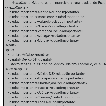
<textoCapital>Madrid es un municipio y una ciudad de España
</textoCapital>
<ciudadImportante>Madrid</ciudadImportante>
<ciudadImportante>Barcelona</ciudadImportante>
<ciudadImportante>Valencia</ciudadImportante>
<ciudadImportante>Sevilla</ciudadImportante>
<ciudadImportante>Zaragoza</ciudadImportante>
<ciudadImportante>Málaga</ciudadImportante>
<ciudadImportante>Murcia</ciudadImportante>
</pais>
<pais>
<nombre>México</nombre>
<capital>México D.F.</capital>
<textoCapital>La Ciudad de México, Distrito Federal o, en su fo
</textoCapital>
<ciudadImportante>México D.F.</ciudadImportante>
<ciudadImportante>Ecatepec</ciudadImportante>
<ciudadImportante>Guadalajara</ciudadImportante>
<ciudadImportante>Puebla</ciudadImportante>
<ciudadImportante>Juárez</ciudadImportante>
<ciudadImportante>Tijuana</ciudadImportante>
<ciudadImportante>León</ciudadImportante>