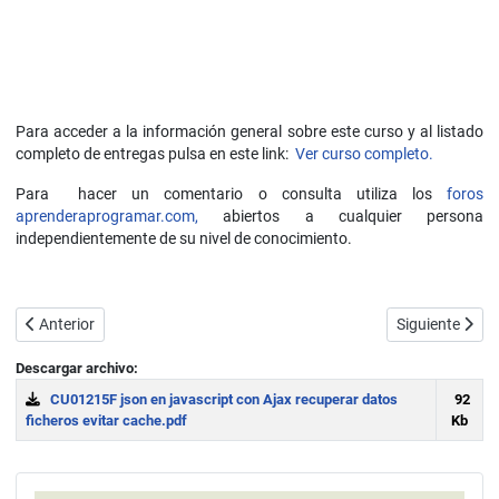
Para acceder a la información general sobre este curso y al listado
completo de entregas pulsa en este link:
Ver curso completo.
Para hacer un comentario o consulta utiliza los
foros
aprenderaprogramar.com,
abiertos a cualquier persona
independientemente de su nivel de conocimiento.
Artículo anterior: Ejemplos JSON archivo datos. Cambio formato conv
Artículo sigui
Anterior
Siguiente
Descargar archivo:
CU01215F json en javascript con Ajax recuperar datos
92
ficheros evitar cache.pdf
Kb
Download