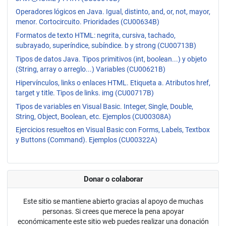
Operadores lógicos en Java. Igual, distinto, and, or, not, mayor,
menor. Cortocircuito. Prioridades (CU00634B)
Formatos de texto HTML: negrita, cursiva, tachado,
subrayado, superíndice, subíndice. b y strong (CU00713B)
Tipos de datos Java. Tipos primitivos (int, boolean...) y objeto
(String, array o arreglo...) Variables (CU00621B)
Hipervínculos, links o enlaces HTML. Etiqueta a. Atributos href,
target y title. Tipos de links. img (CU00717B)
Tipos de variables en Visual Basic. Integer, Single, Double,
String, Object, Boolean, etc. Ejemplos (CU00308A)
Ejercicios resueltos en Visual Basic con Forms, Labels, Textbox
y Buttons (Command). Ejemplos (CU00322A)
Donar o colaborar
Este sitio se mantiene abierto gracias al apoyo de muchas
personas. Si crees que merece la pena apoyar
económicamente este sitio web puedes realizar una donación