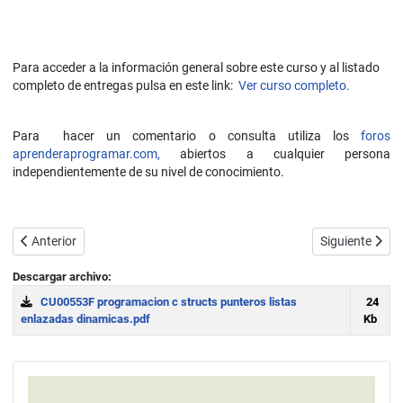
Para acceder a la información general sobre este curso y al listado
completo de entregas pulsa en este link:
Ver curso completo.
Para hacer un comentario o consulta utiliza los
foros
aprenderaprogramar.com,
abiertos a cualquier persona
independientemente de su nivel de conocimiento.
Artículo anterior: Ejercicios funciones en C. Ejemplo calcular series
Artículo siguie
Anterior
Siguiente
Descargar archivo:
CU00553F programacion c structs punteros listas
24
enlazadas dinamicas.pdf
Kb
Download