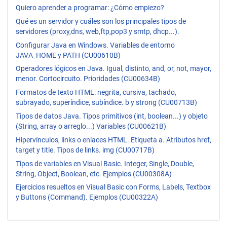
Quiero aprender a programar: ¿Cómo empiezo?
Qué es un servidor y cuáles son los principales tipos de
servidores (proxy,dns, web,ftp,pop3 y smtp, dhcp...).
Configurar Java en Windows. Variables de entorno
JAVA_HOME y PATH (CU00610B)
Operadores lógicos en Java. Igual, distinto, and, or, not, mayor,
menor. Cortocircuito. Prioridades (CU00634B)
Formatos de texto HTML: negrita, cursiva, tachado,
subrayado, superíndice, subíndice. b y strong (CU00713B)
Tipos de datos Java. Tipos primitivos (int, boolean...) y objeto
(String, array o arreglo...) Variables (CU00621B)
Hipervínculos, links o enlaces HTML. Etiqueta a. Atributos href,
target y title. Tipos de links. img (CU00717B)
Tipos de variables en Visual Basic. Integer, Single, Double,
String, Object, Boolean, etc. Ejemplos (CU00308A)
Ejercicios resueltos en Visual Basic con Forms, Labels, Textbox
y Buttons (Command). Ejemplos (CU00322A)