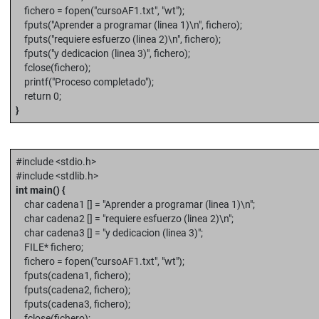
fichero = fopen("cursoAF1.txt", "wt");
fputs("Aprender a programar (linea 1)\n", fichero);
fputs("requiere esfuerzo (linea 2)\n", fichero);
fputs("y dedicacion (linea 3)", fichero);
fclose(fichero);
printf("Proceso completado");
return 0;
}
#include <stdio.h>
#include <stdlib.h>
int main() {
char cadena1 [] = "Aprender a programar (linea 1)\n";
char cadena2 [] = "requiere esfuerzo (linea 2)\n";
char cadena3 [] = "y dedicacion (linea 3)";
FILE* fichero;
fichero = fopen("cursoAF1.txt", "wt");
fputs(cadena1, fichero);
fputs(cadena2, fichero);
fputs(cadena3, fichero);
fclose(fichero);