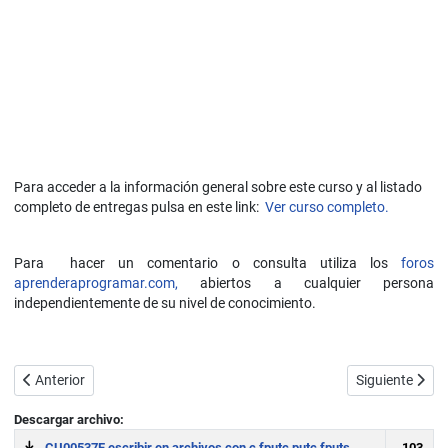
Para acceder a la información general sobre este curso y al listado
completo de entregas pulsa en este link:
Ver curso completo.
Para hacer un comentario o consulta utiliza los
foros
aprenderaprogramar.com,
abiertos a cualquier persona
independientemente de su nivel de conocimiento.
Artículo anterior: Leer y escribir archivos o ficheros en C. fopen, fc
Artículo siguie
Anterior
Siguiente
Descargar archivo:
CU00537F escribir en archivos con c fputc putc fputs
103