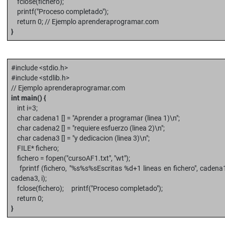
fclose(fichero);
printf("Proceso completado");
return 0; // Ejemplo aprenderaprogramar.com
}
#include <stdio.h>
#include <stdlib.h>
// Ejemplo aprenderaprogramar.com
int main() {
int i=3;
char cadena1 [] = "Aprender a programar (linea 1)\n";
char cadena2 [] = "requiere esfuerzo (linea 2)\n";
char cadena3 [] = "y dedicacion (linea 3)\n";
FILE* fichero;
fichero = fopen("cursoAF1.txt", "wt");
fprintf (fichero, "%s%s%sEscritas %d+1 lineas en fichero", cadena
cadena3, i);
fclose(fichero); printf("Proceso completado");
return 0;
}