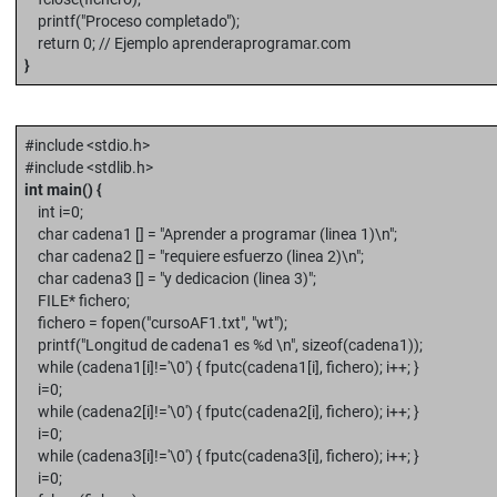
printf("Proceso completado");
return 0; // Ejemplo aprenderaprogramar.com
}
#include <stdio.h>
#include <stdlib.h>
int main() {
int i=0;
char cadena1 [] = "Aprender a programar (linea 1)\n";
char cadena2 [] = "requiere esfuerzo (linea 2)\n";
char cadena3 [] = "y dedicacion (linea 3)";
FILE* fichero;
fichero = fopen("cursoAF1.txt", "wt");
printf("Longitud de cadena1 es %d \n", sizeof(cadena1));
while (cadena1[i]!='\0') { fputc(cadena1[i], fichero); i++; }
i=0;
while (cadena2[i]!='\0') { fputc(cadena2[i], fichero); i++; }
i=0;
while (cadena3[i]!='\0') { fputc(cadena3[i], fichero); i++; }
i=0;