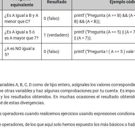
Resultado
Ejemplo códi
equivalente
¿Es A igual a B y A
printf ("Pregunta (A == B) && (A 
0 (falso)
menor que C?
B) && (A < B));
¿Es A igual a 5 ó
printf ("Pregunta (A == 5) || (A > 
1 (verdadero)
es A mayor que 7?
|| (A > 7));
¿A es NO igual a
0 (falso)
printf ("Pregunta ! ( A == 5 ) vale %
5?
riables A, B, C, D como de tipo entero, asígnales los valores correspon
e otras variables y haz algunas comprobaciones por tu cuenta. Es impor
 y los resultados obtenidos. En muchas ocasiones el resultado obten
é de estas divergencias.
os operadores cuando realicemos ejercicios usando expresiones condiona
 operadores, de los que aquí solo hemos expuesto los más básicos o hab