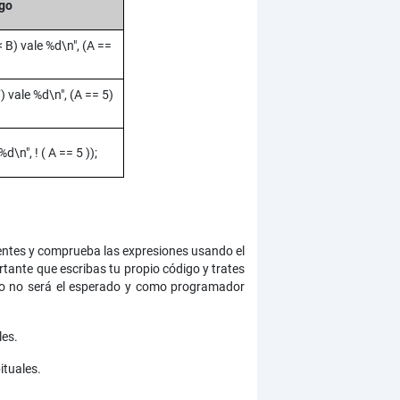
go
< B) vale %d\n", (A ==
7) vale %d\n", (A == 5)
d\n", ! ( A == 5 ));
dientes y comprueba las expresiones usando el
tante que escribas tu propio código y trates
ido no será el esperado y como programador
les.
ituales.