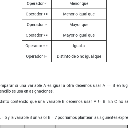
Operador <
Menor que
Operador <=
Menor o igual que
Operador >
Mayor que
Operador >=
Mayor o igual que
Operador ==
Igual a
Operador !=
Distinto de ó no igual que
mparar si una variable A es igual a otra debemos usar A == B en luga
encillo se usa en asignaciones.
istinto contenido que una variable B debemos usar A != B. En C no 
 = 5 y la variable B un valor B = 7 podríamos plantear las siguientes expr