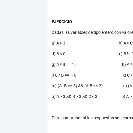
EJERCICIO
Dadas las variables de tipo entero con valore
a) A > 3 b) A >
d) B < C e) B !=
g) A * B == 15 h) A * B
j) C / B == -10 k) C / B
m) (A+B == 8) && (A-B == 2) n) (A+B ==
o) A > 3 && B > 3 && C < 3 p) A > 3 &
Para comprobar si tus respuestas son corre