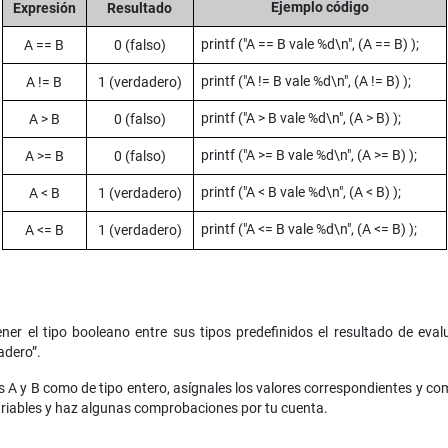
Ejemplo código
Expresión
Resultado
printf ("A == B vale %d\n", (A == B) );
A == B
0 (falso)
printf ("A != B vale %d\n", (A != B) );
A != B
1 (verdadero)
printf ("A > B vale %d\n", (A > B) );
A > B
0 (falso)
printf ("A >= B vale %d\n", (A >= B) );
A >= B
0 (falso)
printf ("A < B vale %d\n", (A < B) );
A < B
1 (verdadero)
printf ("A <= B vale %d\n", (A <= B) );
A <= B
1 (verdadero)
er el tipo booleano entre sus tipos predefinidos el resultado de eva
adero”.
s A y B como de tipo entero, asígnales los valores correspondientes y c
ariables y haz algunas comprobaciones por tu cuenta.