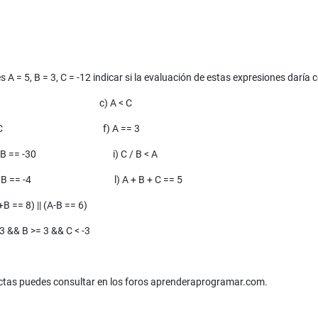
s A = 5, B = 3, C = -12 indicar si la evaluación de estas expresiones daría
 C c) A < C
 C f) A == 3
 == -30 i) C / B < A
 == -4 l) A + B + C == 5
 8) || (A-B == 6)
& B >= 3 && C < -3
ctas puedes consultar en los foros aprenderaprogramar.com.