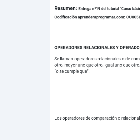
Resumen:
Detalles
Entrega nº19 del tutorial "Curso bás
Codificación aprenderaprogramar.com: CU005
OPERADORES RELACIONALES Y OPERADOR
Se llaman operadores relacionales o de com
otro, mayor uno que otro, igual uno que otr
“o se cumple que”.
Los operadores de comparación o relacional