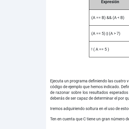
Expresión
(A == B) && (A < B)
(A == 5) || (A > 7)
! ( A == 5 )
Ejecuta un programa definiendo las cuatro va
código de ejemplo que hemos indicado. Defin
de razonar sobre los resultados esperados
deberás de ser capaz de determinar el por qu
Iremos adquiriendo soltura en el uso de est
Ten en cuenta que C tiene un gran número de