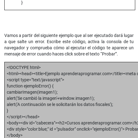
}
Vamos a partir del siguiente ejemplo que al ser ejecutado dará lugar
a que salte un error. Escribe este código, activa la consola de tu
navegador y comprueba cómo al ejecutar el código te aparece un
mensaje de error cuando haces click sobre el texto “Probar”.
<!DOCTYPE html>
<html><head><title>Ejemplo aprenderaprogramar.com</title><meta c
<script type="text/javascript">
function ejemploError() {
cambiarImagen(imagen1);
alert('Se cambió la imagen'+window.imagen1);
alert('A continuación se le solicitarán los datos fiscales');
}
</script></head>
<body><div id="cabecera"><h2>Cursos aprenderaprogramar.com</h
<div style="color:blue;" id ="pulsador" onclick="ejemploError()"> Proba
</body>