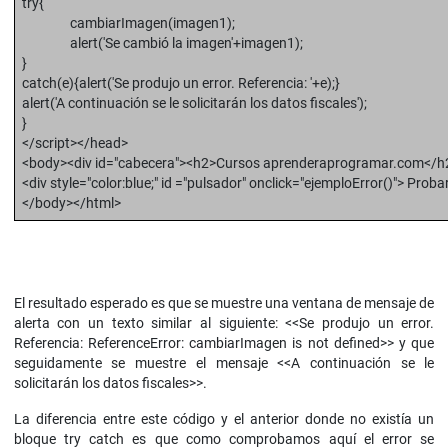
try{
cambiarImagen(imagen1);
alert('Se cambió la imagen'+imagen1);
}
catch(e){alert('Se produjo un error. Referencia: '+e);}
alert('A continuación se le solicitarán los datos fiscales');
}
</script></head>
<body><div id="cabecera"><h2>Cursos aprenderaprogramar.com</h
<div style="color:blue;" id ="pulsador" onclick="ejemploError()"> Proba
</body></html>
El resultado esperado es que se muestre una ventana de mensaje de
alerta con un texto similar al siguiente: <<Se produjo un error.
Referencia: ReferenceError: cambiarImagen is not defined>> y que
seguidamente se muestre el mensaje <<A continuación se le
solicitarán los datos fiscales>>.
La diferencia entre este código y el anterior donde no existía un
bloque try catch es que como comprobamos aquí el error se