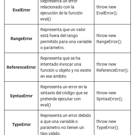
Representa un error
relacionado con la
throw new
EvalError
ejecución de la función
EvalError();
eval()
Representa que un valor
está fuera del rango
throw new
RangeError
permitido para una variable
RangeError();
o parámetro.
Representa que se ha
intentado invocar una
throw new
ReferenceError
función u objeto y no existe
ReferenceError();
en ese ámbito
Representa un error en la
sintaxis del código que se
throw new
SyntaxError
pretende ejecutar con
SyntaxError();
eval()
Representa un error debido
a que una variable o
throw new
TypeError
parámetro no tienen un
TypeError();
tipo válido.