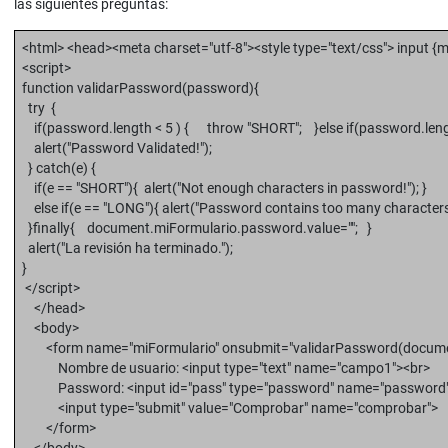
las siguientes preguntas:
<html> <head><meta charset="utf-8"><style type="text/css"> input {m
<script>
function validarPassword(password){
try {
if(password.length < 5 ) { throw "SHORT"; }else if(password.leng
alert("Password Validated!");
} catch(e) {
if(e == "SHORT"){ alert("Not enough characters in password!"); }
else if(e == "LONG"){ alert("Password contains too many characters
}finally{ document.miFormulario.password.value=""; }
alert("La revisión ha terminado.");
}
</script>
</head>
<body>
<form name="miFormulario" onsubmit="validarPassword(document.g
Nombre de usuario: <input type="text" name="campo1"><br>
Password: <input id="pass" type="password" name="password"
<input type="submit" value="Comprobar" name="comprobar">
</form>