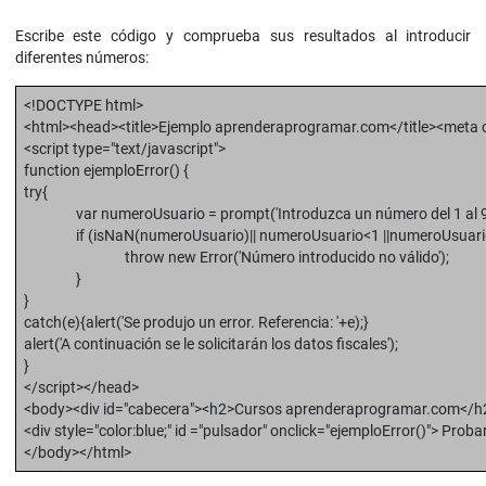
Escribe este código y comprueba sus resultados al introducir
diferentes números:
<!DOCTYPE html>
<html><head><title>Ejemplo aprenderaprogramar.com</title><meta c
<script type="text/javascript">
function ejemploError() {
try{
var numeroUsuario = prompt('Introduzca un número del 1 al 9 po
if (isNaN(numeroUsuario)|| numeroUsuario<1 ||numeroUsuario
throw new Error('Número introducido no válido');
}
}
catch(e){alert('Se produjo un error. Referencia: '+e);}
alert('A continuación se le solicitarán los datos fiscales');
}
</script></head>
<body><div id="cabecera"><h2>Cursos aprenderaprogramar.com</h
<div style="color:blue;" id ="pulsador" onclick="ejemploError()"> Proba
</body></html>