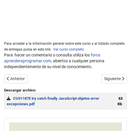
Para acceder a la información general sobre este curso y al listado completo
de entregas pulsa en este link:
Ver curso completo.
Para hacer un comentario o consulta utiliza los
foros
aprenderaprogramar.com,
abiertos a cualquier persona
independientemente de su nivel de conocimiento.
Artículo anterior: Image JavaScript. new, complete, naturalWidth.
Artículo sigui
Anterior
Siguiente
Descargar archivo:
CU01187E try catch finally JavaScript objetos error
63
excepciones.pdf
Kb
Download