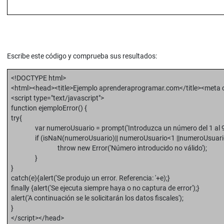
Escribe este código y comprueba sus resultados:
<!DOCTYPE html>
<html><head><title>Ejemplo aprenderaprogramar.com</title><meta c
<script type="text/javascript">
function ejemploError() {
try{
var numeroUsuario = prompt('Introduzca un número del 1 al 9 po
if (isNaN(numeroUsuario)|| numeroUsuario<1 ||numeroUsuario
throw new Error('Número introducido no válido');
}
}
catch(e){alert('Se produjo un error. Referencia: '+e);}
finally {alert('Se ejecuta siempre haya o no captura de error');}
alert('A continuación se le solicitarán los datos fiscales');
}
</script></head>