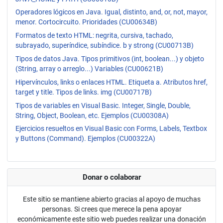
Operadores lógicos en Java. Igual, distinto, and, or, not, mayor,
menor. Cortocircuito. Prioridades (CU00634B)
Formatos de texto HTML: negrita, cursiva, tachado,
subrayado, superíndice, subíndice. b y strong (CU00713B)
Tipos de datos Java. Tipos primitivos (int, boolean...) y objeto
(String, array o arreglo...) Variables (CU00621B)
Hipervínculos, links o enlaces HTML. Etiqueta a. Atributos href,
target y title. Tipos de links. img (CU00717B)
Tipos de variables en Visual Basic. Integer, Single, Double,
String, Object, Boolean, etc. Ejemplos (CU00308A)
Ejercicios resueltos en Visual Basic con Forms, Labels, Textbox
y Buttons (Command). Ejemplos (CU00322A)
Donar o colaborar
Este sitio se mantiene abierto gracias al apoyo de muchas
personas. Si crees que merece la pena apoyar
económicamente este sitio web puedes realizar una donación