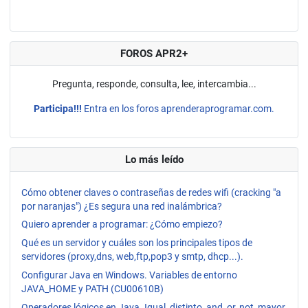
FOROS APR2+
Pregunta, responde, consulta, lee, intercambia...
Participa!!!
Entra en los foros aprenderaprogramar.com.
Lo más leído
Cómo obtener claves o contraseñas de redes wifi (cracking "a
por naranjas") ¿Es segura una red inalámbrica?
Quiero aprender a programar: ¿Cómo empiezo?
Qué es un servidor y cuáles son los principales tipos de
servidores (proxy,dns, web,ftp,pop3 y smtp, dhcp...).
Configurar Java en Windows. Variables de entorno
JAVA_HOME y PATH (CU00610B)
Operadores lógicos en Java. Igual, distinto, and, or, not, mayor,