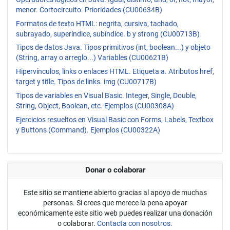
menor. Cortocircuito. Prioridades (CU00634B)
Formatos de texto HTML: negrita, cursiva, tachado,
subrayado, superíndice, subíndice. b y strong (CU00713B)
Tipos de datos Java. Tipos primitivos (int, boolean...) y objeto
(String, array o arreglo...) Variables (CU00621B)
Hipervínculos, links o enlaces HTML. Etiqueta a. Atributos href,
target y title. Tipos de links. img (CU00717B)
Tipos de variables en Visual Basic. Integer, Single, Double,
String, Object, Boolean, etc. Ejemplos (CU00308A)
Ejercicios resueltos en Visual Basic con Forms, Labels, Textbox
y Buttons (Command). Ejemplos (CU00322A)
Donar o colaborar
Este sitio se mantiene abierto gracias al apoyo de muchas
personas. Si crees que merece la pena apoyar
económicamente este sitio web puedes realizar una donación
o colaborar.
Contacta con nosotros.