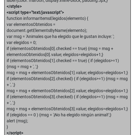
label {color: maroon; display:inline-block; padding:5px;}
</style>
<script type="text/javascript">
function informarItemsElegidos(elemento) {
var elementosObtenidos =
document.getElementsByName(elemento);
var msg = 'Animales que ha elegido que le gustan incluye: ';
var elegidos = 0;
if (elementosObtenidos[0].checked == true) {msg = msg +
elementosObtenidos[0].value; elegidos=elegidos+1;}
if (elementosObtenidos[1].checked == true) { if (elegidos>=1)
{msg = msg + ', ';}
msg = msg + elementosObtenidos[1].value; elegidos=elegidos+1;}
if (elementosObtenidos[2].checked) { if (elegidos>=1) {msg = msg
+ ', ';}
msg = msg + elementosObtenidos[2].value; elegidos=elegidos+1;}
if (elementosObtenidos[3].checked) { if (elegidos>=1) {msg = msg
+ ', ';}
msg = msg + elementosObtenidos[3].value; elegidos=elegidos+1;}
if (elegidos == 0 ) {msg = '¡No ha elegido ningún animal!';}
alert (msg);
}
</script>