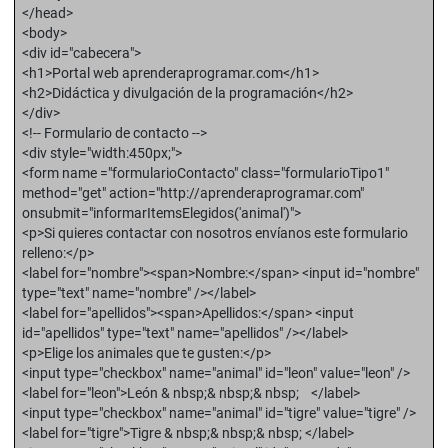
</head>
<body>
<div id="cabecera">
<h1>Portal web aprenderaprogramar.com</h1>
<h2>Didáctica y divulgación de la programación</h2>
</div>
<!-- Formulario de contacto -->
<div style="width:450px;">
<form name ="formularioContacto" class="formularioTipo1"
method="get" action="http://aprenderaprogramar.com"
onsubmit="informarItemsElegidos('animal')">
<p>Si quieres contactar con nosotros envíanos este formulario
relleno:</p>
<label for="nombre"><span>Nombre:</span> <input id="nombre"
type="text" name="nombre" /></label>
<label for="apellidos"><span>Apellidos:</span> <input
id="apellidos" type="text" name="apellidos" /></label>
<p>Elige los animales que te gusten:</p>
<input type="checkbox" name="animal" id="leon" value="leon" />
<label for="leon">León & nbsp;& nbsp;& nbsp; </label>
<input type="checkbox" name="animal" id="tigre" value="tigre" />
<label for="tigre">Tigre & nbsp;& nbsp;& nbsp; </label>