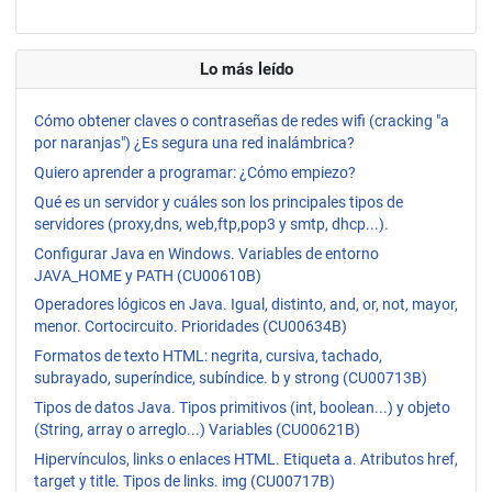
Lo más leído
Cómo obtener claves o contraseñas de redes wifi (cracking "a
por naranjas") ¿Es segura una red inalámbrica?
Quiero aprender a programar: ¿Cómo empiezo?
Qué es un servidor y cuáles son los principales tipos de
servidores (proxy,dns, web,ftp,pop3 y smtp, dhcp...).
Configurar Java en Windows. Variables de entorno
JAVA_HOME y PATH (CU00610B)
Operadores lógicos en Java. Igual, distinto, and, or, not, mayor,
menor. Cortocircuito. Prioridades (CU00634B)
Formatos de texto HTML: negrita, cursiva, tachado,
subrayado, superíndice, subíndice. b y strong (CU00713B)
Tipos de datos Java. Tipos primitivos (int, boolean...) y objeto
(String, array o arreglo...) Variables (CU00621B)
Hipervínculos, links o enlaces HTML. Etiqueta a. Atributos href,
target y title. Tipos de links. img (CU00717B)