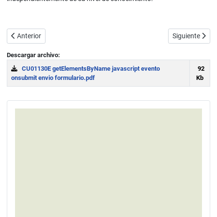
Artículo anterior: Cambiar CSS con JavaScript: lista o tabla de equ
Artículo siguie
Anterior
Siguiente
Descargar archivo:
CU01130E getElementsByName javascript evento
92
onsubmit envio formulario.pdf
Kb
Download