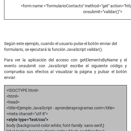
<form name ="formularioContacto" method="get" action="ht
onsubmit="validar()">
Según este ejemplo, cuando el usuario pulse el botón enviar del
formulario, se ejecutará la función JavaScript validar().
Para ver la aplicación del acceso con getElementsByName y el
evento onsubmit con JavaScript escribe el siguiente código y
comprueba sus efectos al visualizar la página y pulsar el botón
enviar:
<!DOCTYPE html>
<html>
<head>
<title>Ejemplo JavaScript - aprenderaprogramar.com</title>
<meta charset="utf-8">
<style type="text/css">
body {background-color:white; font-family: sans-serif;}