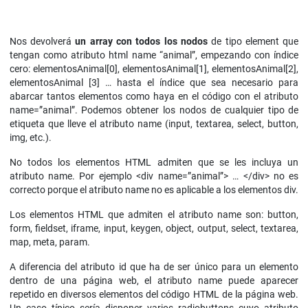
Nos devolverá
un array con todos los nodos
de tipo element que
tengan como atributo html name “animal”, empezando con índice
cero: elementosAnimal[0], elementosAnimal[1], elementosAnimal[2],
elementosAnimal [3] … hasta el índice que sea necesario para
abarcar tantos elementos como haya en el código con el atributo
name=”animal”. Podemos obtener los nodos de cualquier tipo de
etiqueta que lleve el atributo name (input, textarea, select, button,
img, etc.).
No todos los elementos HTML admiten que se les incluya un
atributo name. Por ejemplo <div name=”animal”> … </div> no es
correcto porque el atributo name no es aplicable a los elementos div.
Los elementos HTML que admiten el atributo name son: button,
form, fieldset, iframe, input, keygen, object, output, select, textarea,
map, meta, param.
A diferencia del atributo id que ha de ser único para un elemento
dentro de una página web, el atributo name puede aparecer
repetido en diversos elementos del código HTML de la página web.