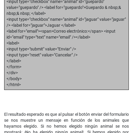
<input type="checkbox" name="animal" id="guepardo"
value="guepardo" /> <label for="guepardo">Guepardo & nbsp;&
nbsp;& nbsp; </label>
<input type="checkbox" name="animal" id="jaguar" value="jaguar"
/> <label for="jaguar">Jaguar </label>
<label for="email"><span>Correo electrónico:</span> <input
id="email" type="text" name="email" /></label>
<label>
<input type="submit" value="Enviar" />
<input type="reset" value="Cancelar" />
</label>
</form>
</div>
</body>
</html>
El resultado esperado es que al pulsar el botón enviar del formulario
se nos muestre un mensaje en función de los animales que
hayamos elegido. Si no hemos elegido ningún animal se nos
mostrará: ¡No ha elegido ningún animal!. Si hemos elegido por