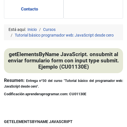
Contacto
Está aquí:
Inicio
Cursos
Tutorial básico programador web: JavaScript desde cero
getElementsByName JavaScript. onsubmit al
enviar formulario form con input type submit.
Ejemplo (CU01130E)
Detalles
Resumen:
Entrega nº30 d
el curso
"Tutorial básico del programador web:
JavaScript desde cero".
Codificación aprenderaprogramar.com: CU01130E
GETELEMENTSBYNAME JAVASCRIPT