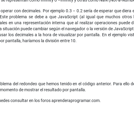
s
se representan como Infinity ó –Infinity y otras como NaN (Not-a-Numbe
 operar con decimales. Por ejemplo 0.3 – 0.2 sería de esperar que diera 
Este problema se debe a que JavaScript (al igual que muchos otros l
les en una representación interna que al realizar operaciones puede d
 situación puede cambiar según el navegador o la versión de JavaScript q
ar los decimales a la hora de visualizar por pantalla. En el ejemplo vi
or pantalla, haríamos la división entre 10.
oblema del redondeo que hemos tenido en el código anterior. Para ello de
l momento de mostrar el resultado por pantalla.
puedes consultar en los foros aprenderaprogramar.com.