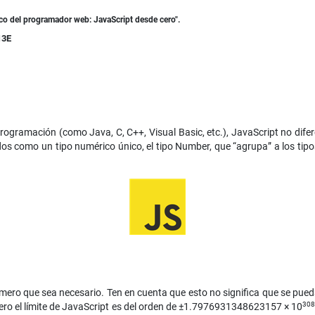
ico del programador web: JavaScript desde cero".
13E
ogramación (como Java, C, C++, Visual Basic, etc.), JavaScript no difer
 como un tipo numérico único, el tipo Number, que “agrupa” a los tipos int
úmero que sea necesario. Ten en cuenta que esto no significa que se p
308
ero el límite de JavaScript es del orden de ±1.7976931348623157 × 10