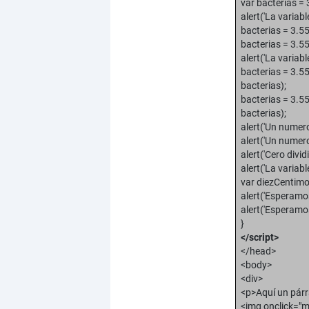
var bacterias = 3
alert('La variabl
bacterias = 3.55
bacterias = 3.55
alert('La variab
bacterias = 3.5
bacterias);
bacterias = 3.5
bacterias);
alert('Un numero
alert('Un numero
alert('Cero divid
alert('La variabl
var diezCentimos
alert('Esperamo
alert('Esperamo
}
</script>
</head>
<body>
<div>
<p>Aquí un párr
<img onclick="m