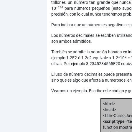
trillones, un número tan grande que nunca
−324
10
para números pequeños (esto supone
precisión, con lo cual nunca tendremos pr
Para indicar que un número es negativo se p
Los números decimales se escriben utilizando 
son ambos admitidos.
También se admite la notación basada en ind
2
ejemplo 1.2E2 ó 1.2e2 equivale a 1.2*10
= 
cifras. Por ejemplo 3.2345234565E20 equ
El uso de número decimales puede presenta
sino que es algo que afecta a numerosos le
Veamos un ejemplo. Escribe este código y guá
<html>
<head>
<title>Curso Ja
<script type="te
function mostra