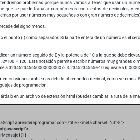
 tendremos problemas porque nunca vamos a tener que usar un número 
 que se puede trabajar con números con cientos de decimales, y en 
oblemas por usar números muy pequeños o con gran número de decimales)
recede del signo menos.
el punto (.) como separador. Si la parte entera de un número es el cero, 
icar un número seguido de E y la potencia de 10 a la que se debe elevar
1.2*100 = 120. Esta notación permite escribir números muy grandes o mu
ivale a 323452345650000000000 ó 3.2345234565e-10 equivale a 0.00
r en ocasiones problemas debido al redondeo decimal, como veremos. Es
nguajes de programación.
rdalo en un archivo de extensión html (puedes cambiar la ruta de la imag
vaScript aprenderaprogramar.com</title> <meta charset="utf-8">
xt/javascript">
rMensaje1() {