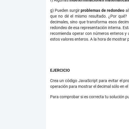
f) Algunas
indeterminaciones matemática
g) Pueden surgir
problemas de redondeo
al
que no dé el mismo resultado. ¿Por qué? 
decimales, sino que transforma esos decima
redondeo de esa representación interna. Esta
recomienda operar con números enteros y us
estos valores enteros. A la hora de mostrar p
EJERCICIO
Crea un código JavaScript para evitar el pr
operación para mostrar el decimal sólo en e
Para comprobar si es correcta tu solución 