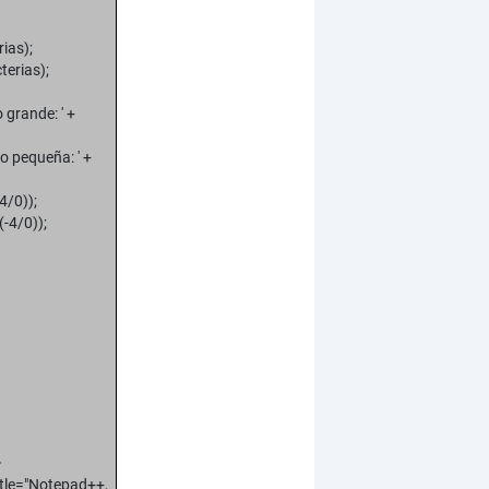
rias);
terias);
grande: ' +
o pequeña: ' +
4/0));
(-4/0));
>
itle="Notepad++,