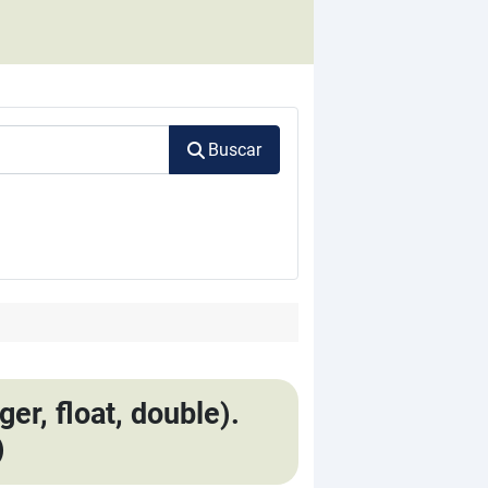
Buscar
er, float, double).
)