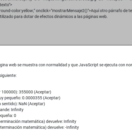
 texto">
round-color:yellow;" onclick="mostrarMensaje2()">Aquí otro párrafo de te
utilizado para dotar de efectos dinámicos a las páginas web.
página web se muestra con normalidad y que JavaScript se ejecuta con n
iguiente:
or 100000): 355000 (Aceptar)
muy pequeño: 0.0000355 (Aceptar)
n sentido): NaN (Aceptar)
nde: Infinity
equeña: 0
terminación matemática) devuelve: Infinity
terminación matemática) devuelve: -Infinity