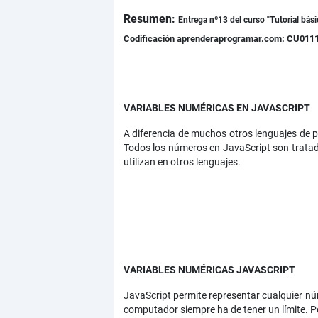
Resumen:
Detalles
Entrega nº13 d
el curso
"Tutorial bás
Codificación aprenderaprogramar.com: CU011
VARIABLES NUMÉRICAS EN JAVASCRIPT
A diferencia de muchos otros lenguajes de pr
Todos los números en JavaScript son tratados
utilizan en otros lenguajes.
VARIABLES NUMÉRICAS JAVASCRIPT
JavaScript permite representar cualquier n
computador siempre ha de tener un límite. P