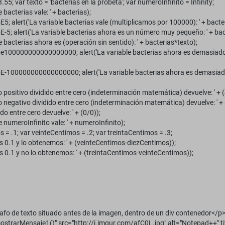
.55; var texto = 'bacterias en la probeta'; var numeroInfinito = Infinity;
e bacterias vale: ' + bacterias);
E5; alert('La variable bacterias vale (multiplicamos por 100000): ' + bacte
E-5; alert('La variable bacterias ahora es un número muy pequeño: ' + bac
le bacterias ahora es (operación sin sentido): ' + bacterias*texto);
5e100000000000000000; alert('La variable bacterias ahora es demasiado 
5E-100000000000000000; alert('La variable bacterias ahora es demasiad
 positivo dividido entre cero (indeterminación matemática) devuelve: ' + (
 negativo dividido entre cero (indeterminación matemática) devuelve: ' + 
ido entre cero devuelve: ' + (0/0));
e numeroInfinito vale: ' + numeroInfinito);
 = .1; var veinteCentimos = .2; var treintaCentimos = .3;
s 0.1 y lo obtenemos: ' + (veinteCentimos-diezCentimos));
s 0.1 y no lo obtenemos: ' + (treintaCentimos-veinteCentimos));
afo de texto situado antes de la imagen, dentro de un div contenedor</p
ostrarMensaje1()" src="http://i.imgur.com/afC0L.jpg" alt="Notepad++" t