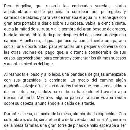
Pero Angelina, que recorría las enriscadas veredas, estaba
acostumbrada desde pequeña a corretear por pedregales y
caminos de cabras, y rara vez derramaba el agua ni la leche que con
gran arte portaba a diario sobre su cabeza. Sabía, a ciencia cierta,
que a la mitad de su ruta, y a la sombra del gran bosque de dragos,
haría la parada obligatoria para después del descanso proseguir su
camino. Aquella era, al igual que ocurría con la fuente, una parada
social, una oportunidad para entablar una pequeña conversa con
las otras vecinas del pago que, a distancia considerable de sus
casas, aprovechaban para contarse y comentar los últimos sucesos
y acontecimientos del lugar.
Al reanudar el paso y a lo lejos, una bandada de grajas amenizaba
con sus graznidos la caminata. En medio del camino algún
madroño salvaje ofrecía sus dorados frutos que, con sumo cuidado
de no entullarse, endulzaba su boca haciendo el trayecto algo
menos rutinario. Mientras, alguna paloma rabiche volaba rauda
sobre su cabeza, anunciándole la caída de la tarde.
Durante la cena, en medio de la mesa, alumbraba la capuchina. Con
su lumbre azulada, sería el centro de la velada nocturna. Allí, encima
de la mesa familiar, una gran torre de piñas de millo esperaba a ser