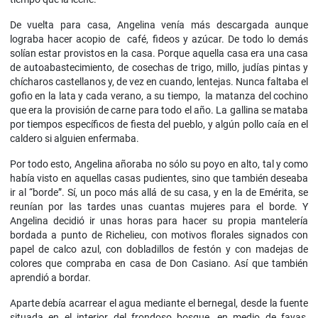
De vuelta para casa, Angelina venía más descargada aunque
lograba hacer acopio de café, fideos y azúcar. De todo lo demás
solían estar provistos en la casa. Porque aquella casa era una casa
de autoabastecimiento, de cosechas de trigo, millo, judías pintas y
chícharos castellanos y, de vez en cuando, lentejas. Nunca faltaba el
gofio en la lata y cada verano, a su tiempo, la matanza del cochino
que era la provisión de carne para todo el año. La gallina se mataba
por tiempos específicos de fiesta del pueblo, y algún pollo caía en el
caldero si alguien enfermaba.
Por todo esto, Angelina añoraba no sólo su poyo en alto, tal y como
había visto en aquellas casas pudientes, sino que también deseaba
ir al “borde”. Sí, un poco más allá de su casa, y en la de Emérita, se
reunían por las tardes unas cuantas mujeres para el borde. Y
Angelina decidió ir unas horas para hacer su propia mantelería
bordada a punto de Richelieu, con motivos florales signados con
papel de calco azul, con dobladillos de festón y con madejas de
colores que compraba en casa de Don Casiano. Así que también
aprendió a bordar.
Aparte debía acarrear el agua mediante el bernegal, desde la fuente
situada en el interior del frondoso bosque, en medio de fayas,