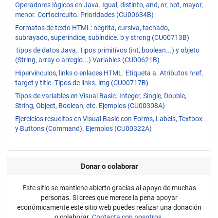
Operadores lógicos en Java. Igual, distinto, and, or, not, mayor,
menor. Cortocircuito. Prioridades (CU00634B)
Formatos de texto HTML: negrita, cursiva, tachado,
subrayado, superíndice, subíndice. b y strong (CU00713B)
Tipos de datos Java. Tipos primitivos (int, boolean...) y objeto
(String, array o arreglo...) Variables (CU00621B)
Hipervínculos, links o enlaces HTML. Etiqueta a. Atributos href,
target y title. Tipos de links. img (CU00717B)
Tipos de variables en Visual Basic. Integer, Single, Double,
String, Object, Boolean, etc. Ejemplos (CU00308A)
Ejercicios resueltos en Visual Basic con Forms, Labels, Textbox
y Buttons (Command). Ejemplos (CU00322A)
Donar o colaborar
Este sitio se mantiene abierto gracias al apoyo de muchas
personas. Si crees que merece la pena apoyar
económicamente este sitio web puedes realizar una donación
o colaborar.
Contacta con nosotros.